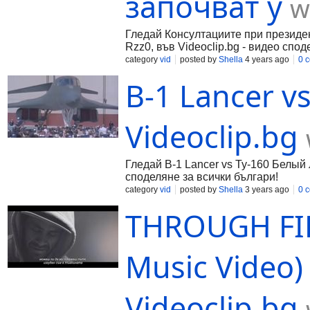
започват у
w
Гледай Консултациите при президен
Rzz0, във Videoclip.bg - видео спод
category
vid
posted by
Shella
4 years ago
0 
B-1 Lancer v
Videoclip.bg
Гледай B-1 Lancer vs Ту-160 Белый 
споделяне за всички българи!
category
vid
posted by
Shella
3 years ago
0 
THROUGH FIRE
Music Video)
Videoclip.bg