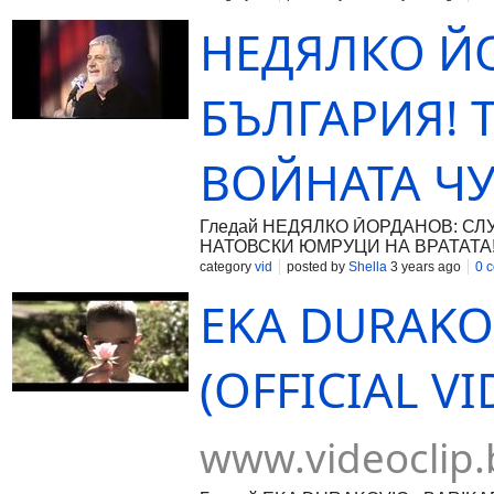
НЕДЯЛКО Й
БЪЛГАРИЯ! Т
ВОЙНАТА ЧУ
Гледай НЕДЯЛКО ЙОРДАНОВ: СЛ
НАТОВСКИ ЮМРУЦИ НА ВРАТАТА!, виде
всички българи!
category
vid
posted by
Shella
3 years ago
0 
EKA DURAKOV
(OFFICIAL VI
www.videoclip.