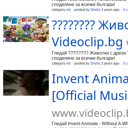
споделяне за всички българи!
category
vid
posted by
Shella
3 years ago
0 
???????? Живо
Videoclip.bg
Гледай ???????? Животни с дрехи ?
споделяне за всички българи!
category
vid
posted by
Shella
3 years ago
0 
Invent Anima
[Official Mus
www.videoclip.
Гледай Invent Animate - Without A Wh