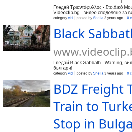
Гледай Τριαντάφυλλος - Στο Δικό Μο
Videoclip.bg - видео споделяне за в
category
vid
posted by
Shella
3 years ago
0 
Black Sabbat
www.videoclip.
Гледай Black Sabbath - Warning, вид
българи!
category
vid
posted by
Shella
3 years ago
0 
BDZ Freight 
Train to Tur
Stop in Bulga