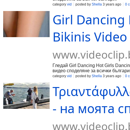
category
vid
posted by
Shella
3 years ago
0 
Girl Dancing 
Bikinis Video
www.videoclip.
Гледай Girl Dancing Hot Girls Dancing
видео споделяне за всички българи
category
vid
posted by
Shella
3 years ago
0 
Τριαντάφυλλ
- на моята с
www.videoclip.