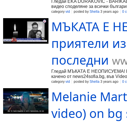
Гледай EKA DURAKOVIC - BARIKADE 
видео споделяне за всички българи
category
vid
posted by
Shella
3 years ago
0 
МЪКАТА Е Н
приятели из
последни
ww
Гледай МЪКАТА Е НЕОПИСУЕМА! Бли
качено от news24sofia.bg, във Video
category
vid
posted by
Shella
3 years ago
0 
Melanie Mart
video) on bg 