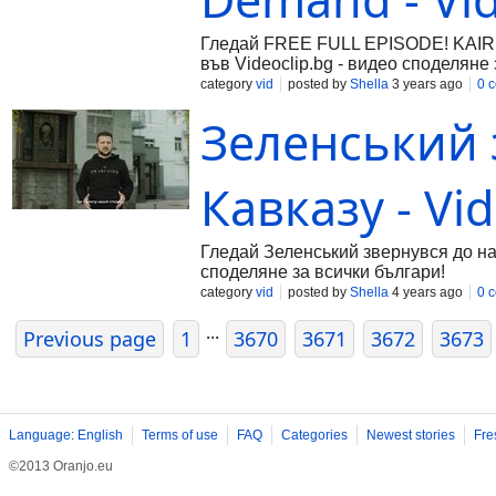
Гледай FREE FULL EPISODE! KAIRI 
във Videoclip.bg - видео споделяне 
category
vid
posted by
Shella
3 years ago
0 
Зеленський 
Кавказу - Vi
Гледай Зеленський звернувся до наро
споделяне за всички българи!
category
vid
posted by
Shella
4 years ago
0 
...
Previous page
1
3670
3671
3672
3673
Language: English
Terms of use
FAQ
Categories
Newest stories
Fre
©2013 Oranjo.eu