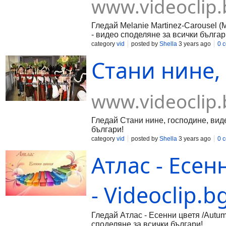
www.videoclip.
Гледай Melanie Martinez-Carousel (M
- видео споделяне за всички българ
category
vid
posted by
Shella
3 years ago
0 
Стани нине, 
www.videoclip.
Гледай Стани нине, господине, виде
българи!
category
vid
posted by
Shella
3 years ago
0 
Атлас - Есен
- Videoclip.b
Гледай Атлас - Есенни цветя /Autum
споделяне за всички българи!