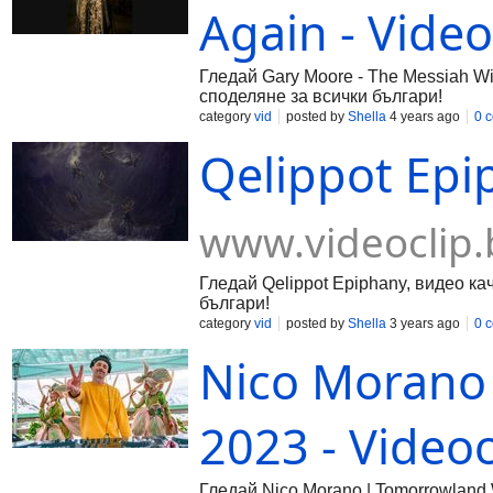
Again - Video
Гледай Gary Moore - The Messiah Wil
споделяне за всички българи!
category
vid
posted by
Shella
4 years ago
0 
Qelippot Epi
www.videoclip.
Гледай Qelippot Epiphany, видео кач
българи!
category
vid
posted by
Shella
3 years ago
0 
Nico Morano
2023 - Videoc
Гледай Nico Morano | Tomorrowland W