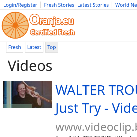
Login/Register
Fresh Stories
Latest Stories
World N
Movies
Anime
Music
Art
Cars
Advice
Science
Photog
Fresh
Latest
Top
Videos
WALTER TROUT
Just Try - Vid
www.videoclip.