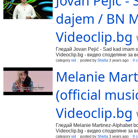
Jovan Pejić 
dajem / BN M
Videoclip.bg
Гледай Jovan Pejić - Sad kad imam 
Videoclip.bg - видео споделяне за в
category
vid
posted by
Shella
3 years ago
0 
Melanie Mart
(official mus
Videoclip.bg
Гледай Melanie Martinez-Alphabet boy
Videoclip.bg - видео споделяне за в
category
vid
posted by
Shella
3 years ago
0 