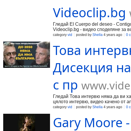
Videoclip.bg
Гледай El Cuerpo del deseo - Contigo
Videoclip.bg - видео споделяне за в
category
vid
posted by
Shella
4 years ago
0 
Това интерв
Дисекция на
с пр
www.vide
Гледай Това интервю няма да ви ха
цялото интервю, видео качено от ane
category
vid
posted by
Shella
4 years ago
0 
Gary Moore -