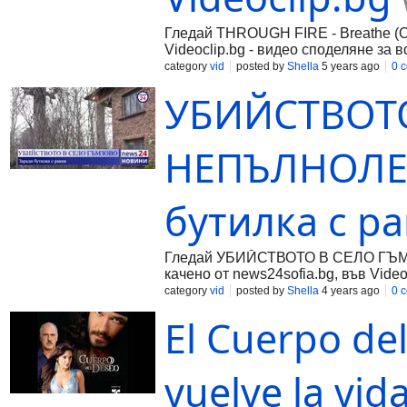
Гледай THROUGH FIRE - Breathe (Off
Videoclip.bg - видео споделяне за в
category
vid
posted by
Shella
5 years ago
0 
УБИЙСТВОТО
НЕПЪЛНОЛЕ
бутилка с р
Гледай УБИЙСТВОТО В СЕЛО ГЪМЗ
качено от news24sofia.bg, във Video
category
vid
posted by
Shella
4 years ago
0 
El Cuerpo de
vuelve la vid