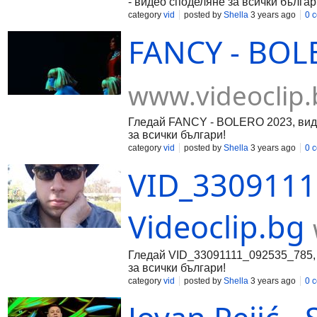
- видео споделяне за всички българ
category
vid
posted by
Shella
3 years ago
0 
FANCY - BOLE
www.videoclip.
Гледай FANCY - BOLERO 2023, виде
за всички българи!
category
vid
posted by
Shella
3 years ago
0 
VID_3309111
Videoclip.bg
Гледай VID_33091111_092535_785, в
за всички българи!
category
vid
posted by
Shella
3 years ago
0 