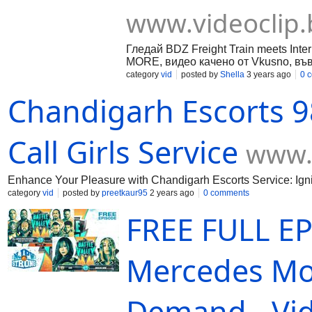
www.videoclip.
Гледай BDZ Freight Train meets Inter
MORE, видео качено от Vkusno, във 
category
vid
posted by
Shella
3 years ago
0 
Chandigarh Escorts 
Call Girls Service
www.
Enhance Your Pleasure with Chandigarh Escorts Service: Igni
category
vid
posted by
preetkaur95
2 years ago
0 comments
FREE FULL EP
Mercedes Mo
Demand - Vid