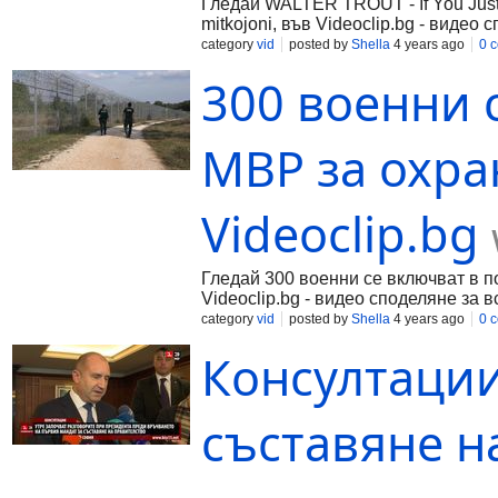
Гледай WALTER TROUT - If You Just 
mitkojoni, във Videoclip.bg - видео
category
vid
posted by
Shella
4 years ago
0 
300 военни 
МВР за охра
Videoclip.bg
Гледай 300 военни се включват в п
Videoclip.bg - видео споделяне за в
category
vid
posted by
Shella
4 years ago
0 
Консултации
съставяне н