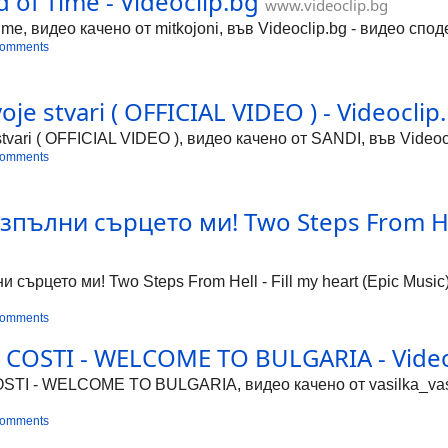
d of Time - Videoclip.bg
www.videoclip.bg
Time, видео качено от mitkojoni, във Videoclip.bg - видео спо
comments
voje stvari ( OFFICIAL VIDEO ) - Videoclip
 stvari ( OFFICIAL VIDEO ), видео качено от SANDI, във Video
comments
пълни сърцето ми! Two Steps From Hell -
 сърцето ми! Two Steps From Hell - Fill my heart (Epic Music)
comments
COSTI - WELCOME TO BULGARIA - Video
I - WELCOME TO BULGARIA, видео качено от vasilka_vasile
comments