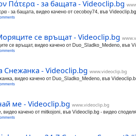
ον Πάτερα - за бащата - Videoclip.bg
www.
ερα - за бащата, видео качено от cecoboy74, във Videoclip.b
comments
оряците се връщат - Videoclip.bg
www.v
те се връщат, видео качено от Duo_Sladko_Medeno, във Vide
comments
 Снежанка - Videoclip.bg
www.videoclip.bg
анка, видео качено от Duo_Sladko_Medeno, във Videoclip.bg
comments
ай ме - Videoclip.bg
www.videoclip.bg
видео качено от mitkojoni, във Videoclip.bg - видео сподел
comments