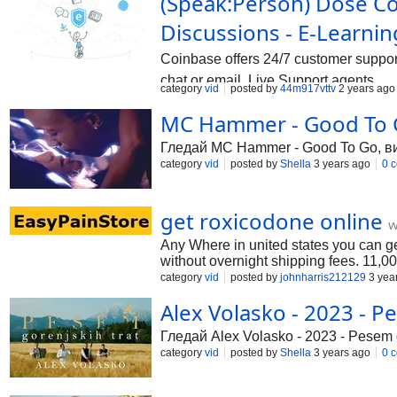
(Speak:Person) Dose Co
Discussions - E-Learni
Coinbase offers 24/7 customer support,
chat or email. Live Support agents ...
category
vid
posted by
44m917vttv
2 years ago
MC Hammer - Good To G
Гледай MC Hammer - Good To Go, вид
category
vid
posted by
Shella
3 years ago
0 
get roxicodone online
w
Any Where in united states you can ge
without overnight shipping fees. 11,0
representatives and treat them with gr
category
vid
posted by
johnharris212129
3 yea
Alex Volasko - 2023 - Pe
Гледай Alex Volasko - 2023 - Pesem g
category
vid
posted by
Shella
3 years ago
0 