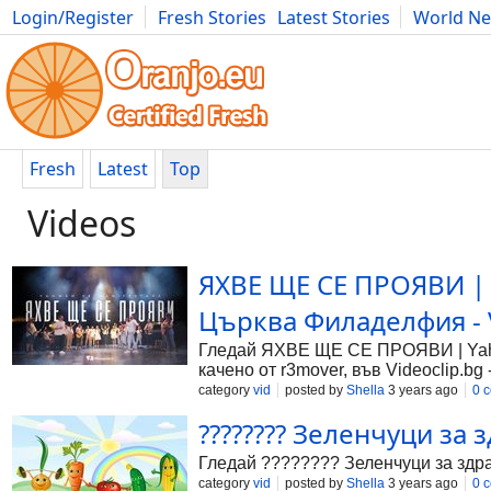
Login/Register
Fresh Stories
Latest Stories
World N
Photography
Comics
Bulgaria
Fitness
Food
Literature
Fresh
Latest
Top
Videos
ЯХВЕ ЩЕ СЕ ПРОЯВИ | Ya
Църква Филаделфия - V
Гледай ЯХВЕ ЩЕ СЕ ПРОЯВИ | Yahweh
качено от r3mover, във Videoclip.bg
category
vid
posted by
Shella
3 years ago
0 
???????? Зеленчуци за з
Гледай ???????? Зеленчуци за здра
category
vid
posted by
Shella
3 years ago
0 