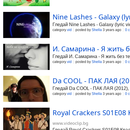
Nine Lashes - Galaxy (ly
Гледай Nine Lashes - Galaxy (lyric 
category
vid
posted by
Shella
3 years ago
0 
И. Самарина - Я жить бе
Гледай И. Самарина - Я жить без теб
category
vid
posted by
Shella
3 years ago
0 
Da COOL - ПАК ЛАЯ (201
Гледай Da COOL - ПАК ЛАЯ (2012), в
category
vid
posted by
Shella
3 years ago
0 
Royal Crackers S01E08 
www.videoclip.bg
Гледай Royal Crackers S01E08 Кралс