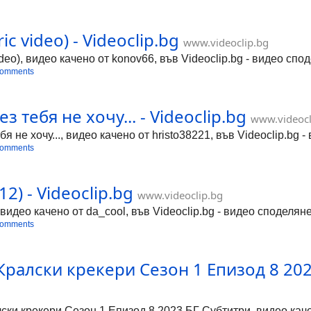
ric video) - Videoclip.bg
www.videoclip.bg
video), видео качено от konov66, във Videoclip.bg - видео спо
comments
з тебя не хочу... - Videoclip.bg
www.videocl
я не хочу..., видео качено от hristo38221, във Videoclip.bg 
comments
2) - Videoclip.bg
www.videoclip.bg
идео качено от da_cool, във Videoclip.bg - видео споделяне
comments
Кралски крекери Сезон 1 Епизод 8 2023
ки крекери Сезон 1 Епизод 8 2023 БГ Субтитри, видео качено