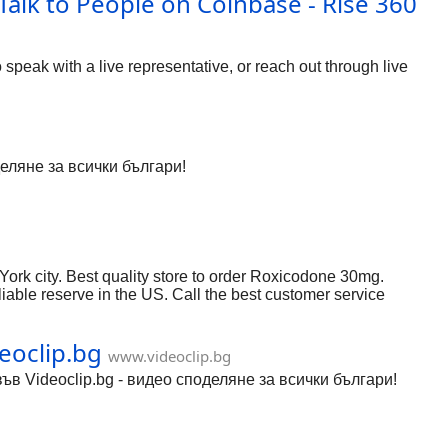
lk to People on Coinbase - Rise 360
speak with a live representative, or reach out through live
еляне за всички българи!
York city. Best quality store to order Roxicodone 30mg.
able reserve in the US. Call the best customer service
deoclip.bg
www.videoclip.bg
 във Videoclip.bg - видео споделяне за всички българи!