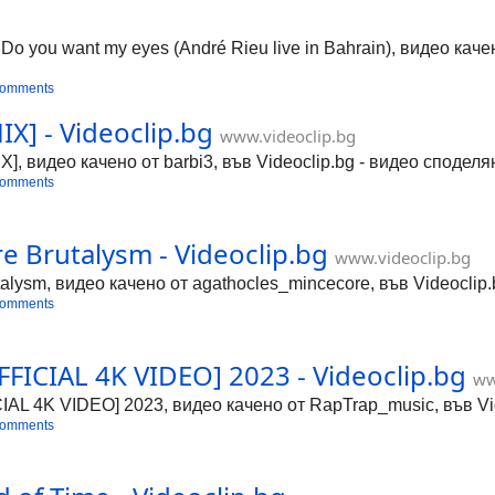
Do you want my eyes (André Rieu live in Bahrain), видео качен
comments
X] - Videoclip.bg
www.videoclip.bg
видео качено от barbi3, във Videoclip.bg - видео споделян
comments
e Brutalysm - Videoclip.bg
www.videoclip.bg
alysm, видео качено от agathocles_mincecore, във Videoclip
comments
FICIAL 4K VIDEO] 2023 - Videoclip.bg
ww
AL 4K VIDEO] 2023, видео качено от RapTrap_music, във Vid
comments