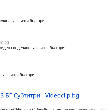
деляне за всички българи!
ip.bg
- видео споделяне за всички българи!
 за всички българи!
 БГ Субтитри - Videoclip.bg
 от st1kito, във Videoclip.bg - видео споделяне за всички