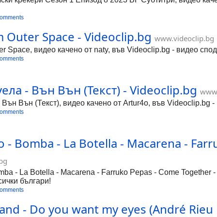
comments
 Outer Space - Videoclip.bg
www.videoclip.bg
r Space, видео качено от naty, във Videoclip.bg - видео спо
comments
ела - Вън Вън (Текст) - Videoclip.bg
www.
 Вън Вън (Текст), видео качено от Artur4o, във Videoclip.bg 
comments
 - Bomba - La Botella - Macarena - Farr
bg
ba - La Botella - Macarena - Farruko Pepas - Come Together - 
сички българи!
comments
nd - Do you want my eyes (André Rieu li