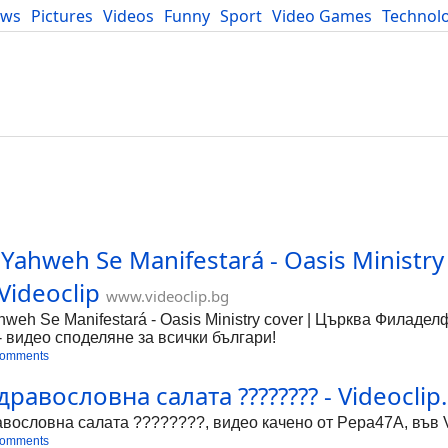
ews
Pictures
Videos
Funny
Sport
Video Games
Technol
Developers
Blog
hweh Se Manifestará - Oasis Ministry 
ideoclip
www.videoclip.bg
 Se Manifestará - Oasis Ministry cover | Църква Филадел
 - видео споделяне за всички българи!
comments
дравословна салата ???????? - Videoclip
вословна салата ????????, видео качено от Pepa47A, във Vi
comments