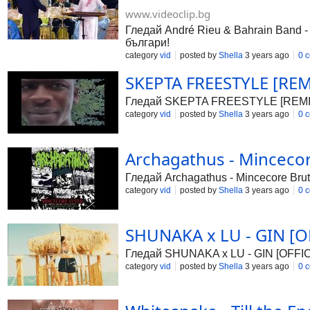
www.videoclip.bg
Гледай André Rieu & Bahrain Band - 
българи!
category
vid
posted by
Shella
3 years ago
0 
SKEPTA FREESTYLE [REMI
Гледай SKEPTA FREESTYLE [REMIX], 
category
vid
posted by
Shella
3 years ago
0 
Archagathus - Mincecor
Гледай Archagathus - Mincecore Brut
category
vid
posted by
Shella
3 years ago
0 
SHUNAKA x LU - GIN [OF
Гледай SHUNAKA x LU - GIN [OFFICI
category
vid
posted by
Shella
3 years ago
0 