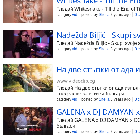
Whitesnake - Till the En
Гледай Whitesnake - Till the End of 
category
vid
posted by
Shella
3 years ago
0 
Nadežda Biljić - Skupi s
Гледай Nadežda Biljić - Skupi svoje
category
vid
posted by
Shella
3 years ago
0 
На две стъпки от ада из
www.videoclip.bg
Гледай На две стъпки от ада изпълни
споделяне за всички българи!
category
vid
posted by
Shella
3 years ago
0 
GALENA x DJ DAMYAN x 
Гледай GALENA x DJ DAMYAN x COST
българи!
category
vid
posted by
Shella
3 years ago
0 