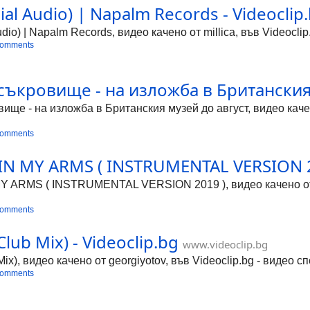
al Audio) | Napalm Records - Videoclip
dio) | Napalm Records, видео качено от millica, във Videocli
comments
ъкровище - на изложба в Британския 
ще - на изложба в Британския музей до август, видео качено
comments
 MY ARMS ( INSTRUMENTAL VERSION 201
ARMS ( INSTRUMENTAL VERSION 2019 ), видео качено от luk
comments
Club Mix) - Videoclip.bg
www.videoclip.bg
Mix), видео качено от georgiyotov, във Videoclip.bg - видео 
comments