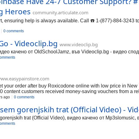
inbase Have 24-7 Customer Support? #Ta
ng Heroes
community.articulate.com
 ensuring help is always available. Call ☎️ 1-(877)-884-3243 to 
0 comments
o - Videoclip.bg
www.videoclip.bg
ео качено от OldSchoolJamz, във Videoclip.bg - видео спод
comments
ww.easypainstore.com
t your order after buy Roxicodone online with low price in New 
00 content customers received money-saving vouchers from a reli
ace. shipping without fee overnight.
rs ago
0 comments
sem gorenjskih trat (Official Video) - Vi
orenjskih trat (Official Video), видео качено от Mp3slomusic,
comments