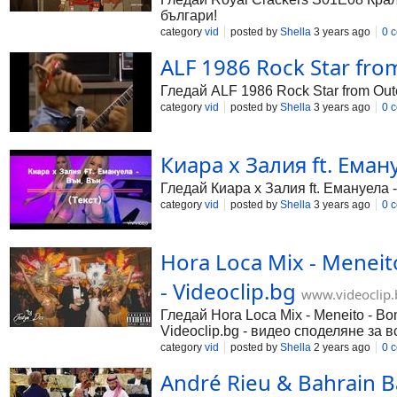
българи!
category
vid
posted by
Shella
3 years ago
0 
ALF 1986 Rock Star from
Гледай ALF 1986 Rock Star from Oute
category
vid
posted by
Shella
3 years ago
0 
Киара х Залия ft. Еману
Гледай Киара х Залия ft. Емануела -
category
vid
posted by
Shella
3 years ago
0 
Hora Loca Mix - Meneito
- Videoclip.bg
www.videoclip.
Гледай Hora Loca Mix - Meneito - Bom
Videoclip.bg - видео споделяне за в
category
vid
posted by
Shella
2 years ago
0 
André Rieu & Bahrain Ba