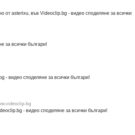
о от asterixu, във Videoclip.bg - видео споделяне за всички
е за всички българи!
.bg - видео споделяне за всички българи!
w.videoclip.bg
eoclip.bg - видео споделяне за всички българи!