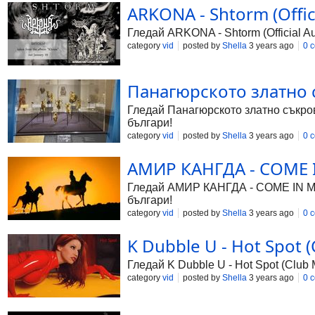
ARKONA - Shtorm (Offici
Гледай ARKONA - Shtorm (Official Au
category
vid
posted by
Shella
3 years ago
0 
Панагюрското златно с
Гледай Панагюрското златно съкрови
българи!
category
vid
posted by
Shella
3 years ago
0 
АМИР КАНГДА - COME IN
Гледай АМИР КАНГДА - COME IN MY 
българи!
category
vid
posted by
Shella
3 years ago
0 
K Dubble U - Hot Spot (
Гледай K Dubble U - Hot Spot (Club 
category
vid
posted by
Shella
3 years ago
0 