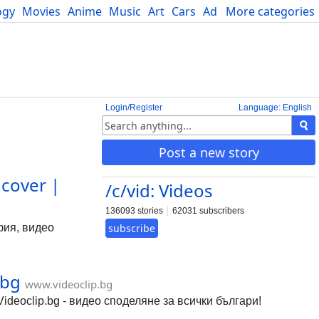
ogy
Movies
Anime
Music
Art
Cars
Advice
More categories
Science
Login/Register
Language: English
Post a new story
cover |
/c/vid: Videos
136093 stories
62031 subscribers
фия, видео
subscribe
.bg
www.videoclip.bg
deoclip.bg - видео споделяне за всички българи!