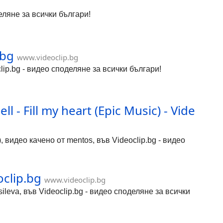
деляне за всички българи!
.bg
www.videoclip.bg
clip.bg - видео споделяне за всички българи!
 Fill my heart (Epic Music) - Vide
, видео качено от mentos, във Videoclip.bg - видео
clip.bg
www.videoclip.bg
va, във Videoclip.bg - видео споделяне за всички