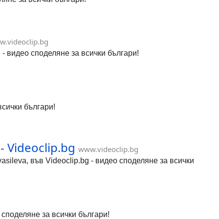
.videoclip.bg
 видео споделяне за всички българи!
 всички българи!
 Videoclip.bg
www.videoclip.bg
ileva, във Videoclip.bg - видео споделяне за всички
о споделяне за всички българи!