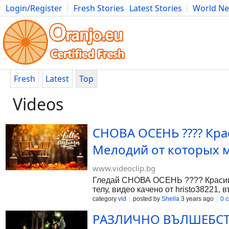
Login/Register
Fresh Stories
Latest Stories
World N
Photography
Comics
Bulgaria
Fitness
Food
Literature
Fresh
Latest
Top
Videos
СНОВА ОСЕНЬ ???? Кр
Мелодий от которых м
www.videoclip.bg
Гледай СНОВА ОСЕНЬ ???? Красив
телу, видео качено от hristo38221, 
category
vid
posted by
Shella
3 years ago
0 
РАЗЛИЧНО ВЪЛШЕБСТВО