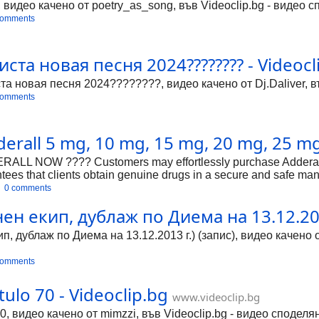
о качено от poetry_as_song, във Videoclip.bg - видео сп
comments
иста новая песня 2024???????? - Videocl
 новая песня 2024????????, видео качено от Dj.Daliver, въ
comments
derall 5 mg, 10 mg, 15 mg, 20 mg, 25 mg
NOW ???? Customers may effortlessly purchase Adderall onl
ntees that clients obtain genuine drugs in a secure and safe m
ion for the treatment of narcolepsy or attention deficit hyperac
0 comments
that every purchase is authentic and trustworthy by following reg
 екип, дублаж по Диема на 13.12.2013 г
d quickly delivers Buying Adderall to consumers' doorsteps thr
osage recommendations and possible adverse effects, empowerin
, дублаж по Диема на 13.12.2013 г.) (запис), видео качено о
 is a r
comments
tulo 70 - Videoclip.bg
www.videoclip.bg
70, видео качено от mimzzi, във Videoclip.bg - видео споделя