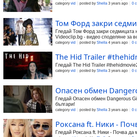
category
vid
posted by
Shella
3 years ago
0 
Том Форд закри седмиц
Гледай Том Форд закри седмицата на
Videoclip.bg - видео споделяне за в
category
vid
posted by
Shella
4 years ago
0 
The Hid Trailer #thehid
Гледай The Hid Trailer #thehidmovie2
category
vid
posted by
Shella
3 years ago
0 
Опасен обмен Dangerous
Гледай Опасен обмен Dangerous Girl
българи!
category
vid
posted by
Shella
3 years ago
0 
Роксана ft. Ники - Почв
Гледай Роксана ft. Ники - Почва да 