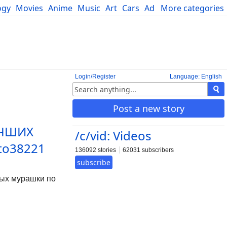
ogy
Movies
Anime
Music
Art
Cars
Advice
More categories
Science
Login/Register
Language: English
Post a new story
УЧШИХ
/c/vid: Videos
to38221
136092 stories
62031 subscribers
subscribe
ых мурашки по