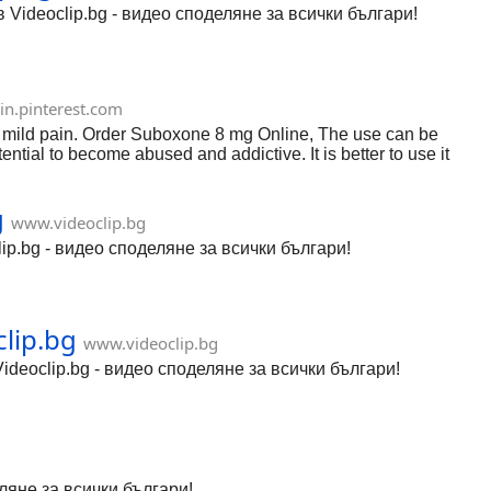
Videoclip.bg - видео споделяне за всички българи!
in.pinterest.com
d mild pain. Order Suboxone 8 mg Online, The use can be
ntial to become abused and addictive. It is better to use it
g
www.videoclip.bg
ip.bg - видео споделяне за всички българи!
clip.bg
www.videoclip.bg
Videoclip.bg - видео споделяне за всички българи!
яне за всички българи!