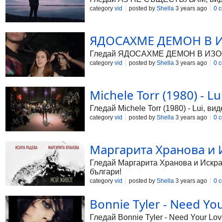
category
vid
posted by
Shella
3 years ago
0 
ЯДОСАХМЕ ДЕМОН В ИЗО
Гледай ЯДОСАХМЕ ДЕМОН В ИЗОСТАВЕ
category
vid
posted by
Shella
3 years ago
0 
Michele Torr (1980) - Lu
Гледай Michele Torr (1980) - Lui, ви
category
vid
posted by
Shella
3 years ago
0 
Маргарита Хранова и И
Гледай Маргарита Хранова и Искра Р
българи!
category
vid
posted by
Shella
3 years ago
0 
Bonnie Tyler - Need You
Гледай Bonnie Tyler - Need Your Lov