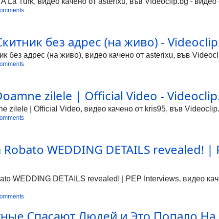
A La Turk, видео качено от asterixu, във Videoclip.bg - виде
comments
итник без адрес (на живо) - Videoclip
 без адрес (на живо), видео качено от asterixu, във Videocl
comments
oamne zilele | Official Video - Videoclip
 zilele | Official Video, видео качено от kris95, във Videocl
comments
 Robato WEDDING DETAILS revealed! | PE
to WEDDING DETAILS revealed! | PEP Interviews, видео качен
comments
ые Спасают Людей и Это Попало На ка