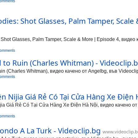
comments
ies: Shot Glasses, Palm Tamper, Scale &
hot Glasses, Palm Tamper, Scale & More | Episode 4, видео к
comments
 to Ruin (Charles Whitman) - Videoclip.
uin (Charles Whitman), видео качено от Angelbg, във Videocl
comments
n Nijia Giá Rẻ Có Tại Cửa Hàng Xe Điện 
ia Giá Rẻ Có Tại Cửa Hàng Xe Điện Hà Nội, видео качено от J
comments
ondo A La Turk - Videoclip.bg
www.videoclip.