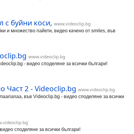
 с буйни коси,
www.videoclip.bg
ки и множество пайети, видео качено от smiles, във
oclip.bg
www.videoclip.bg
Videoclip.bg - видео споделяне за всички българи!
 Част 2 - Videoclip.bg
www.videoclip.bg
aarianaa, във Videoclip.bg - видео споделяне за всички
.videoclip.bg
- видео споделяне за всички българи!