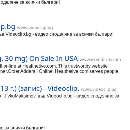
оделяне за всички българи!
ip.bg
www.videoclip.bg
в Videoclip.bg - видео споделяне за всички българи!
, 30 mg) On Sale In USA
www.eventbrite.com
ine at Healthetive.com. This trustworthy website
anner.Order Adderall Online, Healthetive.com serves people
tivity disorder (ADHD) by making it easily accessible. Order
ulatory authorities' criteria, which assures client happiness.
.) (запис) - Videoclip.
ough an easy-to-use ordering Adderall 30 mg. The website also
www.videoclip.bg
g users to make knowledgeable decisions about their health.
т JivkoMaksimov, във Videoclip.bg - видео споделяне за
не за всички българи!