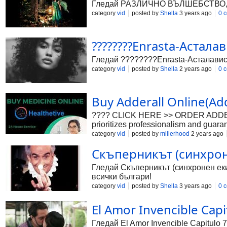
Гледай РАЗЛИЧНО ВЪЛШЕБСТВО, виде
category
vid
posted by
Shella
3 years ago
0 
????????Еnrasta-Асталав
Гледай ????????Еnrasta-Асталависта
category
vid
posted by
Shella
2 years ago
0 
Buy Adderall Online(Ad
???? CLICK HERE >> ORDER ADDERALL 
prioritizes professionalism and guara
who need Adderall prescription medicat
category
vid
posted by
millerhood
2 years ago
Adderall Online, The platform ensures 
Скъперникът (синхронен
Buy Adderall 30 Mg Online quietly an
offers educational materials about d
Гледай Скъперникът (синхронен екип
All things considered, Healthetive.com
всички българи!
category
vid
posted by
Shella
3 years ago
0 
El Amor Invencible Capi
Гледай El Amor Invencible Capitulo 