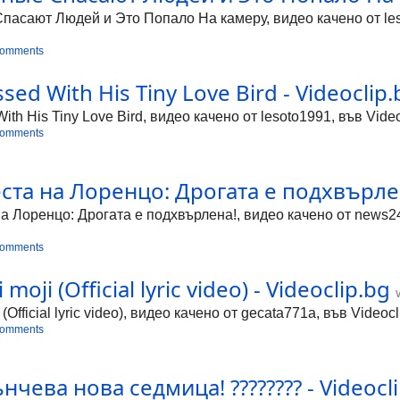
сают Людей и Это Попало На камеру, видео качено от lesot
comments
ed With His Tiny Love Bird - Videoclip.
th His Tiny Love Bird, видео качено от lesoto1991, във Vide
comments
та на Лоренцо: Дрогата е подхвърлена
Лоренцо: Дрогата е подхвърлена!, видео качено от news24so
comments
 moji (Official lyric video) - Videoclip.bg
i (Official lyric video), видео качено от gecata771a, във Vide
comments
ънчева нова седмица! ???????? - Videocl