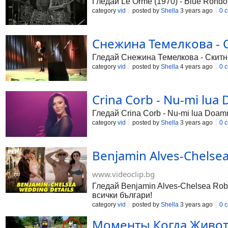
Гледай Le Orme (1970) - Blue Rondo 
category
vid
posted by
Shella
3 years ago
0 
Снежина Темелкова - Ск
Гледай Снежина Темелкова - Скитник
category
vid
posted by
Shella
4 years ago
0 
Crina Corb - Nu-mi lua D
Гледай Crina Corb - Nu-mi lua Doamne
category
vid
posted by
Shella
3 years ago
0 
Benjamin Alves-Chelsea
www.videoclip.bg
Гледай Benjamin Alves-Chelsea Roba
всички българи!
category
vid
posted by
Shella
3 years ago
0 
Моменты Когда Животн