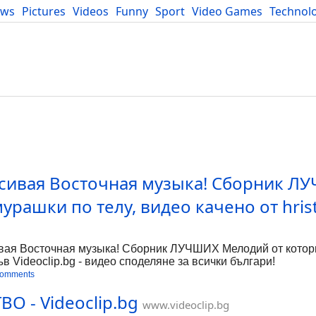
ews
Pictures
Videos
Funny
Sport
Video Games
Technol
Developers
Blog
асивая Восточная музыка! Сборник Л
урашки по телу, видео качено от hris
ая Восточная музыка! Сборник ЛУЧШИХ Мелодий от котор
във Videoclip.bg - видео споделяне за всички българи!
comments
 - Videoclip.bg
www.videoclip.bg