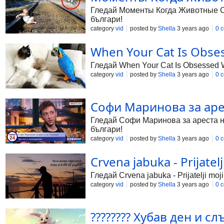
Гледай Моменты Когда Животные Спа
българи!
category
vid
posted by
Shella
3 years ago
0 
When Your Cat Is Obsess
Гледай When Your Cat Is Obsessed Wi
category
vid
posted by
Shella
3 years ago
0 
Софи Маринова за арес
Гледай Софи Маринова за ареста на 
българи!
category
vid
posted by
Shella
3 years ago
0 
Crvena jabuka - Prijatelji
Гледай Crvena jabuka - Prijatelji moj
category
vid
posted by
Shella
3 years ago
0 
???????? Хубав ден и сл