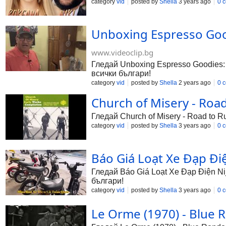
category
vid
posted by
Shella
3 years ago
0 
Unboxing Espresso Good
www.videoclip.bg
Гледай Unboxing Espresso Goodies: S
всички българи!
category
vid
posted by
Shella
2 years ago
0 
Church of Misery - Road
Гледай Church of Misery - Road to R
category
vid
posted by
Shella
3 years ago
0 
Báo Giá Loạt Xe Đạp Điệ
Гледай Báo Giá Loạt Xe Đạp Điện Nij
българи!
category
vid
posted by
Shella
3 years ago
0 
Le Orme (1970) - Blue R