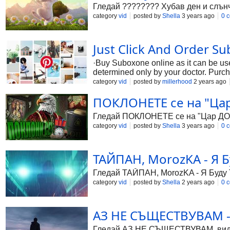
Гледай ???????? Хубав ден и слънч
category
vid
posted by
Shella
3 years ago
0 
Just Click And Order 
·Buy Suboxone online as it can be us
determined only by your doctor. Purcha
under a specialist’s supervision. Wh
category
vid
posted by
millerhood
2 years ago
ПОКЛОНЕТЕ се на "Цар 
Гледай ПОКЛОНЕТЕ се на "Цар ДОЛАР"
category
vid
posted by
Shella
3 years ago
0 
ТАЙПАН, MorozKA - Я Буд
Гледай ТАЙПАН, MorozKA - Я Буду Тан
category
vid
posted by
Shella
2 years ago
0 
АЗ НЕ СЪЩЕСТВУВАМ - 
Гледай АЗ НЕ СЪЩЕСТВУВАМ, видео к