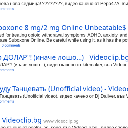
ева нова седмица! ????????, видео качено от Pepa47A, във 
comments
Suboxone 8 mg/2 mg Online Unbeatable$
ed for treating opioid withdrawal symptoms, ADHD, anxiety, an
se Suboxone Online, Be careful while using it, as it has the pote
en using Suboxone,
0 comments
ДОЛАР"! (иначе лошо...) - Videoclip.b
! (иначе лошо...), видео качено от kitemaker, във Videocl
comments
у Танцевать (Unofficial video) - Video
цевать (Unofficial video), видео качено от Dj.Daliver, във 
comments
Videoclip.bg
www.videoclip.bg
ачено от poetry_as_song, във Videoclip.bg - видео сподел