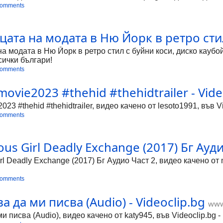
comments
ата на модата в Ню Йорк в ретро стил
 модата в Ню Йорк в ретро стил с буйни коси, диско каубой
сички българи!
comments
movie2023 #thehid #thehidtrailer - Vide
023 #thehid #thehidtrailer, видео качено от lesoto1991, във 
comments
 Girl Deadly Exchange (2017) Бг Аудио
 Deadly Exchange (2017) Бг Аудио Част 2, видео качено от m
comments
а да ми писва (Audio) - Videoclip.bg
www
ми писва (Audio), видео качено от katy945, във Videoclip.bg 