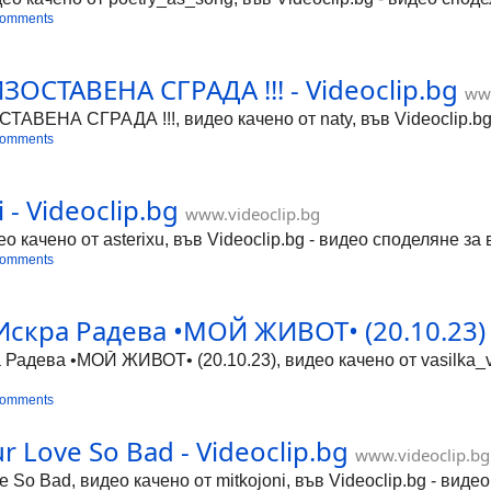
comments
СТАВЕНА СГРАДА !!! - Videoclip.bg
www
НА СГРАДА !!!, видео качено от naty, във Videoclip.bg -
comments
i - Videoclip.bg
www.videoclip.bg
део качено от asterixu, във Videoclip.bg - видео споделяне за
comments
скра Радева •МОЙ ЖИВОТ• (20.10.23) -
адева •МОЙ ЖИВОТ• (20.10.23), видео качено от vasilka_vas
comments
r Love So Bad - Videoclip.bg
www.videoclip.bg
e So Bad, видео качено от mitkojoni, във Videoclip.bg - виде