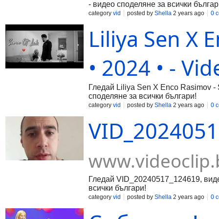
- видео споделяне за всички българ
category
vid
posted by
Shella
2 years ago
0 
Liliya Sen X 
• 2024 • - Vi
Гледай Liliya Sen X Enco Rasimov - S
споделяне за всички българи!
category
vid
posted by
Shella
2 years ago
0 
VID_20240517
www.videoclip.
Гледай VID_20240517_124619, видео 
всички българи!
category
vid
posted by
Shella
2 years ago
0 