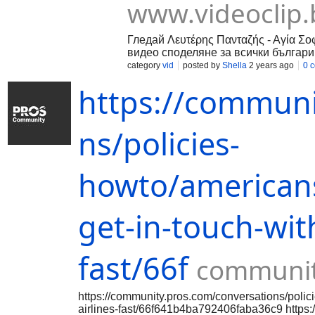
www.videoclip.
Гледай Λευτέρης Πανταζής - Αγία Σοφ
видео споделяне за всички българи
category
vid
posted by
Shella
2 years ago
0 
https://communi
ns/policies-
howto/american
get-in-touch-wit
fast/66f
communit
https://community.pros.com/conversations/poli
airlines-fast/66f641b4ba792406faba36c9 https: