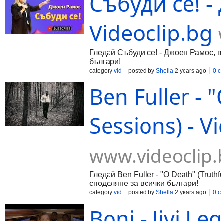
Събуди се! -
Videoclip.bg
Гледай Събуди се! - Джоен Рамос, в
българи!
category
vid
posted by
Shella
2 years ago
0 
Ben Fuller - 
Sessions) - V
www.videoclip.
Гледай Ben Fuller - "O Death" (Truthf
споделяне за всички българи!
category
vid
posted by
Shella
2 years ago
0 
Boni - Jivi Le