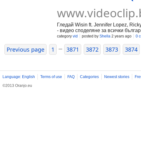
www.videoclip.
Гледай Wisin ft. Jennifer Lopez, Rick
- видео споделяне за всички българ
category
vid
posted by
Shella
2 years ago
0 
...
Previous page
1
3871
3872
3873
3874
Language: English
Terms of use
FAQ
Categories
Newest stories
Fre
©2013 Oranjo.eu