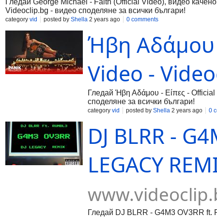
Гледай George Michael - Faith (Official Video), видео качен
Videoclip.bg - видео споделяне за всички българи!
category
vid
posted by
Shella
2 years ago
0 comments
Ήβη Αδάμου - 
Video - Video
Гледай Ήβη Αδάμου - Είπες - Officia
споделяне за всички българи!
category
vid
posted by
Shella
2 years ago
0 
DJ BLRR - G4
LEGACY REMIX
www.videoclip.
Гледай DJ BLRR - G4M3 OV3RR ft. 