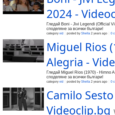
2024 - Videoc
Гледай Boni - Jivi Legendi (Official
споделяне за всички българи!
category
vid
posted by
Shella
2 years ago
0 
Miguel Rios 
Alegria - Vid
Гледай Miguel Rios (1970) - Himno A 
споделяне за всички българи!
category
vid
posted by
Shella
2 years ago
0 
Camilo Sesto 
Videoclip.bg