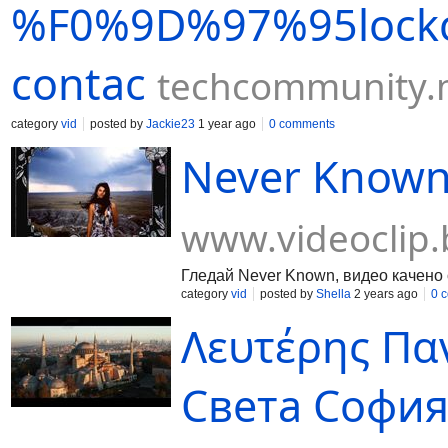
%F0%9D%97%95lockch
contac
techcommunity.
category
vid
posted by
Jackie23
1 year ago
0 comments
Never Known 
www.videoclip.
Гледай Never Known, видео качено о
category
vid
posted by
Shella
2 years ago
0 
Λευτέρης Παν
Света София 