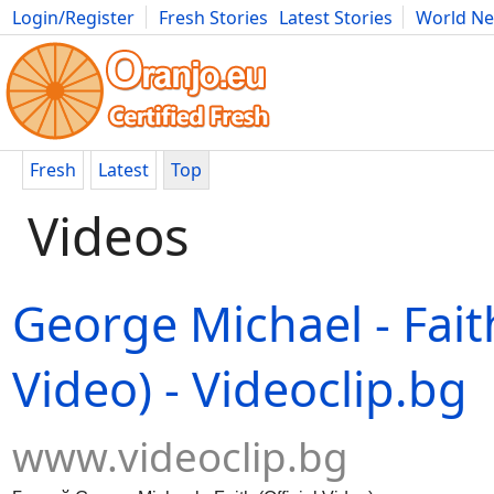
Login/Register
Fresh Stories
Latest Stories
World N
Movies
Anime
Music
Art
Cars
Advice
Science
Photog
Fresh
Latest
Top
Videos
George Michael - Faith
Video) - Videoclip.bg
www.videoclip.bg