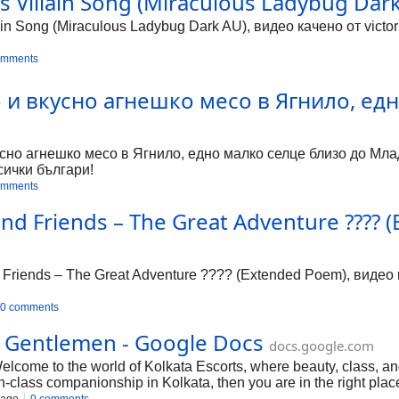
s Villain Song (Miraculous Ladybug Dark
lain Song (Miraculous Ladybug Dark AU), видео качено от victo
omments
 и вкусно агнешко месо в Ягнило, ед
сно агнешко месо в Ягнило, едно малко селце близо до Млад
сички българи!
omments
nd Friends – The Great Adventure ???? 
riends – The Great Adventure ???? (Extended Poem), видео к
0 comments
te Gentlemen - Google Docs
docs.google.com
elcome to the world of Kolkata Escorts, where beauty, class, an
gh-class companionship in Kolkata, then you are in the right plac