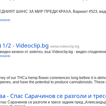
ИЯТ ШАНС ЗА МИР ПРЕДИ КРАХА, Вариант #523, видео каче
omments
 1/2 - Videoclip.bg
www.videoclip.bg
 видео качено от asterixu, във Videoclip.bg - видео споделян
omments
rney of our THCa hemp flower commences long before it is deliv
erpenes, and have the potential to produce cannabinoids. These g
m harvest to harvest. We establish the foundation for a premium 
а - Спас Сарачинов се разголи и трес
пас Сарачинов се разголи и тресе задник пред „Александър 