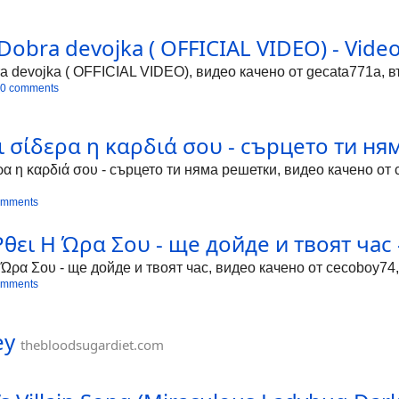
 Dobra devojka ( OFFICIAL VIDEO) - Video
a devojka ( OFFICIAL VIDEO), видео качено от gecata771a, в
0 comments
ι σίδερα η καρδιά σου - сърцето ти ня
ρα η καρδιά σου - сърцето ти няма решетки, видео качено от 
omments
Ρθει Η Ώρα Σου - ще дойде и твоят час -
 Ώρα Σου - ще дойде и твоят час, видео качено от cecoboy74,
omments
ey
thebloodsugardiet.com