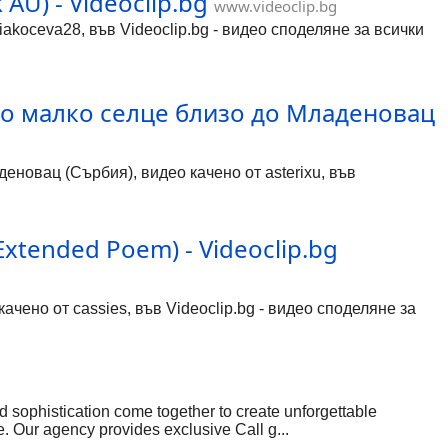
 AU) - Videoclip.bg
www.videoclip.bg
riakoceva28, във Videoclip.bg - видео споделяне за всички
но малко селце близо до Младеновац
еновац (Сърбия), видео качено от asterixu, във
(Extended Poem) - Videoclip.bg
ачено от cassies, във Videoclip.bg - видео споделяне за
d sophistication come together to create unforgettable
e. Our agency provides exclusive Call g...