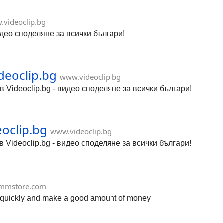
videoclip.bg
- видео споделяне за всички българи!
eoclip.bg
www.videoclip.bg
Videoclip.bg - видео споделяне за всички българи!
eoclip.bg
www.videoclip.bg
 Videoclip.bg - видео споделяне за всички българи!
mmstore.com
ow quickly and make a good amount of money