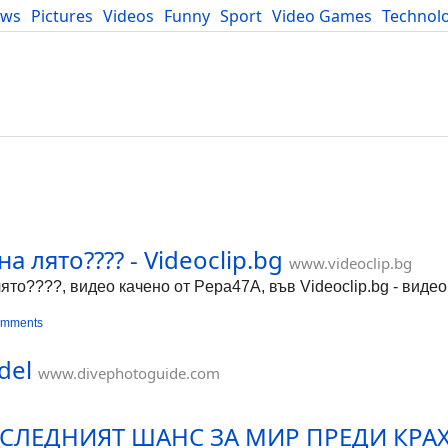
ews
Pictures
Videos
Funny
Sport
Video Games
Technol
Developers
Blog
 на лято???? - Videoclip.bg
www.videoclip.bg
 лято????, видео качено от Pepa47A, във Videoclip.bg - виде
omments
del
www.divephotoguide.com
ЛЕДНИЯТ ШАНС ЗА МИР ПРЕДИ КРАХА, 