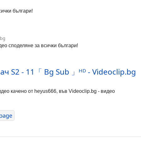
сички българи!
.bg
идео споделяне за всички българи!
ач S2 - 11「 Bg Sub 」ᴴᴰ - Videoclip.bg
део качено от heyus666, във Videoclip.bg - видео
page