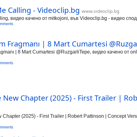
e Calling - Videoclip.bg
www.videoclip.bg
ling, видео качено от mitkojoni, във Videoclip.bg - видео сп
omments
m Fragmanı | 8 Mart Cumartesi @Ruzgarl
gmanı | 8 Mart Cumartesi @RuzgarliTepe​, видео качено от onl
omments
e New Chapter (2025) - First Trailer | Ro
g
hapter (2025) - First Trailer | Robert Pattinson | Concept Ver
omments