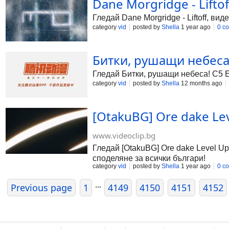
Dane Morgridge - Liftof
Гледай Dane Morgridge - Liftoff, ви
category
vid
posted by
Shella
1 year ago
0 c
Битки, рушащи небеса! 
Гледай Битки, рушащи небеса! С5 Е1
category
vid
posted by
Shella
12 months ago
[ОtakuBG] Ore dake Lev
www.videoclip.bg
Гледай [ОtakuBG] Ore dake Level Up 
споделяне за всички българи!
category
vid
posted by
Shella
1 year ago
0 c
...
Previous page
1
4149
4150
4151
4152