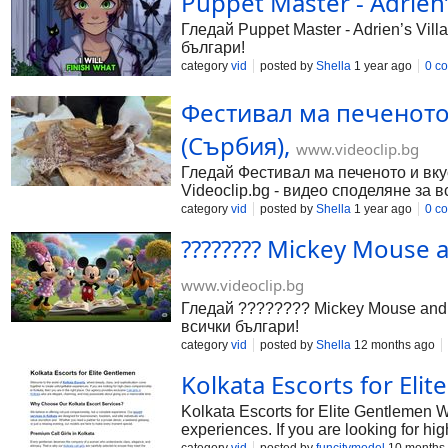
Puppet Master - Adrien’
Гледай Puppet Master - Adrien’s Vil
българи!
category
vid
posted by
Shella
1 year ago
0 c
Фестивал ма печеното
(Сърбия),
www.videoclip.bg
Гледай Фестивал ма печеното и вку
Videoclip.bg - видео споделяне за в
category
vid
posted by
Shella
1 year ago
0 c
???????? Mickey Mouse a
www.videoclip.bg
Гледай ???????? Mickey Mouse and F
всички българи!
category
vid
posted by
Shella
12 months ago
Kolkata Escorts for Eli
Kolkata Escorts for Elite Gentlemen W
experiences. If you are looking for hi