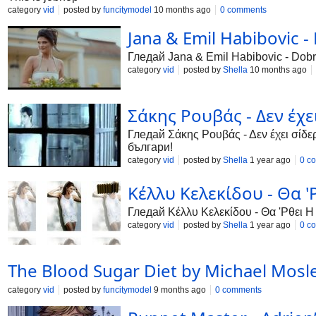
category
vid
posted by
funcitymodel
10 months ago
0 comments
Jana & Emil Habibovic -
Гледай Jana & Emil Habibovic - Dobr
category
vid
posted by
Shella
10 months ago
Σάκης Ρουβάς - Δεν έχε
Гледай Σάκης Ρουβάς - Δεν έχει σίδε
българи!
category
vid
posted by
Shella
1 year ago
0 c
Κέλλυ Κελεκίδου - Θα '
Гледай Κέλλυ Κελεκίδου - Θα 'Ρθει Η
category
vid
posted by
Shella
1 year ago
0 c
The Blood Sugar Diet by Michael Mosl
category
vid
posted by
funcitymodel
9 months ago
0 comments