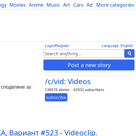
ogy
Movies
Anime
Music
Art
Cars
Advice
More categories
Science
Login/Register
Language: English
Post a new story
/c/vid: Videos
о споделяне за
136076 stories
62031 subscribers
subscribe
Вариант #523 - Videoclip.