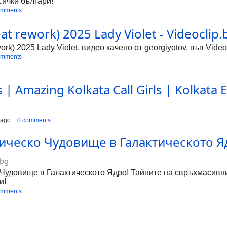
сички българи!
omments
at rework) 2025 Lady Violet - Videoclip.
ork) 2025 Lady Violet, видео качено от georgiyotov, във Vide
omments
s | Amazing Kolkata Call Girls | Kolkata 
 ago
0 comments
мическо Чудовище в Галактическото Я
.bg
Чудовище в Галактическото Ядро! Тайните на свръхмасивните
и!
omments