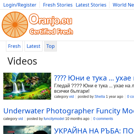
Login/Register
Fresh Stories
Latest Stories
World N
Photography
Comics
Bulgaria
Fitness
Food
Literature
Fresh
Latest
Top
Videos
???? Юни е тука ... ухае
Гледай ???? Юни е тука ... ухае на
всички българи!
category
vid
posted by
Shella
1 year ago
0 c
Underwater Photographer Funcity Mo
category
vid
posted by
funcitymodel
10 months ago
0 comments
УКРАЙНА НА РЪБА: ПОС