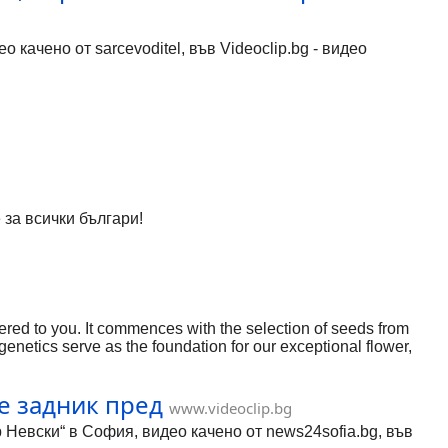
но от sarcevoditel, във Videoclip.bg - видео
е за всички българи!
ered to you. It commences with the selection of seeds from
enetics serve as the foundation for our exceptional flower,
experience that is impossible to replicate with mass-produced
е задник пред
www.videoclip.bg
Невски“ в София, видео качено от news24sofia.bg, във