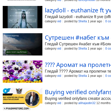
category
vid
posted by
funcitymodel
10 months
lazydoll - euthanize ft y
Гледай lazydoll - euthanize ft yve (o
category
vid
posted by
Shella
1 year ago
0 c
Сутрешен #набег към 
Гледай Сутрешен #набег към #Боянс
category
vid
posted by
Shella
1 year ago
0 c
???? Аромат на пролетни
Гледай ???? Аромат на пролетни тем
category
vid
posted by
Shella
1 year ago
0 c
Buying verified onlyfan
Buying verified onlyfans creator acc
category
vid
posted by
alihajastin32
12 months