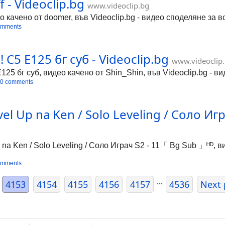
f - Videoclip.bg
www.videoclip.bg
део качено от doomer, във Videoclip.bg - видео споделяне за в
omments
С5 Е125 бг суб - Videoclip.bg
www.videoclip
25 бг суб, видео качено от Shin_Shin, във Videoclip.bg - в
0 comments
el Up na Ken / Solo Leveling / Соло Игр
na Ken / Solo Leveling / Соло Играч S2 - 11「 Bg Sub 」ᴴᴰ, ви
omments
...
4153
4154
4155
4156
4157
4536
Next 