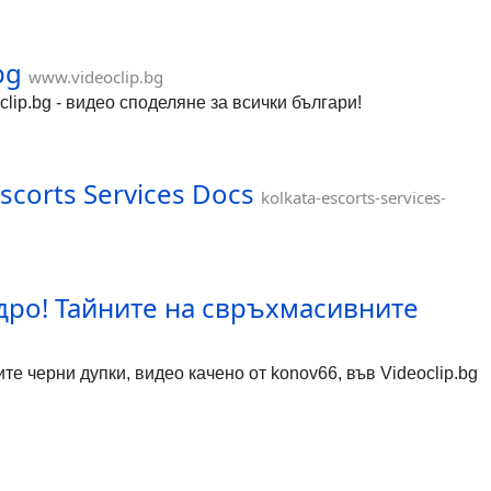
bg
www.videoclip.bg
oclip.bg - видео споделяне за всички българи!
Escorts Services Docs
kolkata-escorts-services-
дро! Тайните на свръхмасивните
 черни дупки, видео качено от konov66, във Videoclip.bg