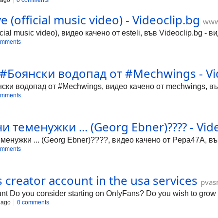
 ago
0 comments
ve (official music video) - Videoclip.bg
www.
fficial music video), видео качено от esteli, във Videoclip.bg 
omments
#Боянски водопад от #Mechwings - Vid
ки водопад от #Mechwings, видео качено от mechwings, във 
omments
 теменужки ... (Georg Ebner)???? - Vid
енужки ... (Georg Ebner)????, видео качено от Pepa47A, във
omments
s creator account in the usa services
pvas
ount Do you consider starting on OnlyFans? Do you wish to gr
 ago
0 comments