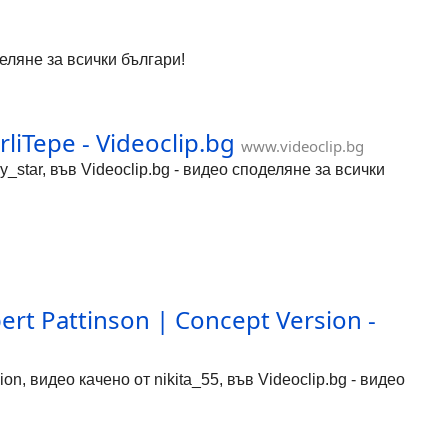
оделяне за всички българи!
iTepe​ - Videoclip.bg
www.videoclip.bg
y_star, във Videoclip.bg - видео споделяне за всички
bert Pattinson | Concept Version -
sion, видео качено от nikita_55, във Videoclip.bg - видео