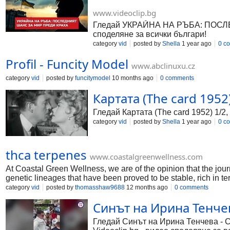
www.videoclip.bg
Гледай УКРАЙНА НА РЪБА: ПОСЛЕДН
споделяне за всички българи!
category
vid
posted by
Shella
1 year ago
0 c
Profil - Funcity Model
www.abclinuxu.cz
category
vid
posted by
funcitymodel
10 months ago
0 comments
Картата (The card 1952)
Гледай Картата (The card 1952) 1/2,
category
vid
posted by
Shella
1 year ago
0 c
thca terpenes
www.coastalgreenwellness.com
At Coastal Green Wellness, we are of the opinion that the jou
genetic lineages that have been proved to be stable, rich in t
guaranteeing that each strain maintains its unique profile fro
category
vid
posted by
thomasshaw9688
12 months ago
0 comments
alternatives by beginning with the highest quality genetics.
Синът на Ирина Тенчев
Гледай Синът на Ирина Тенчева - С