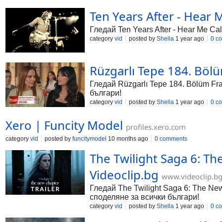
Ten Years After - Hear M
Гледай Ten Years After - Hear Me Cal
category
vid
posted by
Shella
1 year ago
0 c
Rüzgarlı Tepe 184. Bölü
Гледай Rüzgarlı Tepe 184. Bölüm Fra
българи!
category
vid
posted by
Shella
1 year ago
0 c
Xero | Funcity Model
profiles.xero.com
category
vid
posted by
funcitymodel
10 months ago
0 comments
The Twilight Saga 6: Th
Videoclip.bg
www.videoclip.b
Гледай The Twilight Saga 6: The New C
споделяне за всички българи!
category
vid
posted by
Shella
1 year ago
0 c