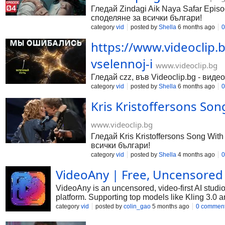
Гледай Zindagi Aik Naya Safar Episod
споделяне за всички българи!
category
vid
posted by
Shella
6 months ago
0
https://www.videoclip.
vselennoj-i
www.videoclip.bg
Гледай czz, във Videoclip.bg - виде
category
vid
posted by
Shella
6 months ago
0
Kris Kristoffersons So
www.videoclip.bg
Гледай Kris Kristoffersons Song Wit
всички българи!
category
vid
posted by
Shella
4 months ago
0
VideoAny | Free, Uncensored
VideoAny is an uncensored, video-first AI studi
platform. Supporting top models like Kling 3.0 an
built-in ai image and ai audio generation, helpin
category
vid
posted by
colin_gao
5 months ago
0 commen