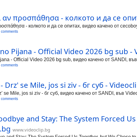
 αν προσπάθησα - колкото и да се опит
ροσπάθησα - колкото и да се опитах, видео качено от cecoboy
 comments
o Pijana - Official Video 2026 bg sub - 
jana - Official Video 2026 bg sub, видео качено от SANDI, въ
 comments
- Drz' se Mile, jos si ziv - бг суб - Videocl
z' se Mile, jos si ziv - бг суб, видео качено от SANDI, във Vi
 comments
dbye and Stay: The System Forced Us 
.bg
www.videoclip.bg
nd Stay: The System Forced Us Together, but We Chose to Lo