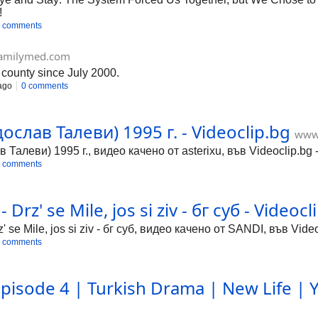
!
 comments
familymed.com
 county since July 2000.
ago
0 comments
ослав Талеви) 1995 г. - Videoclip.bg
www.
Талеви) 1995 г., видео качено от asterixu, във Videoclip.bg
 comments
- Drz' se Mile, jos si ziv - бг суб - Videocl
z' se Mile, jos si ziv - бг суб, видео качено от SANDI, във Vi
 comments
Episode 4 | Turkish Drama | New Life | Y
g