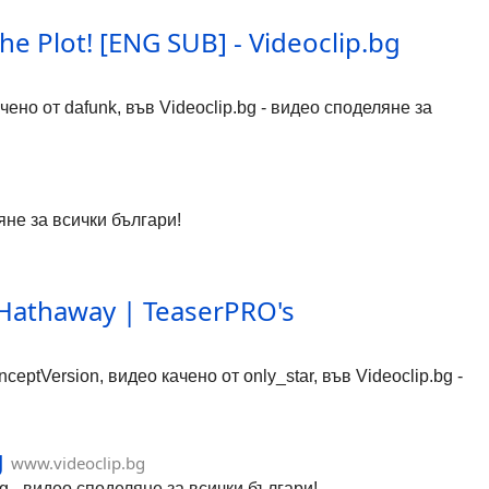
the Plot! [ENG SUB] - Videoclip.bg
качено от dafunk, във Videoclip.bg - видео споделяне за
яне за всички българи!
e Hathaway | TeaserPRO's
ceptVersion, видео качено от only_star, във Videoclip.bg -
g
www.videoclip.bg
.bg - видео споделяне за всички българи!