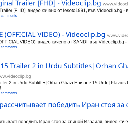
nal Trailer [FHD] - Videoclip.bg
www.videocl
Trailer [FHD], видео качено от lesoto1991, във Videoclip.bg 
 comments
(OFFICIAL VIDEO) - Videoclip.bg
www.video
ICIAL VIDEO), видео качено от SANDI, във Videoclip.bg - 
 comments
5 Trailer 2 in Urdu Subtitles|Orhan Gh
ww.videoclip.bg
ler 2 in Urdu Subtitles|Orhan Ghazi Episode 15 Urdu| Flavius
!
 comments
 рассчитывает победить Иран стоя за 
тывает победить Иран стоя за спиной Израиля, видео качено