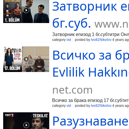
Затворник е
бг.суб.
www.n
Затворник епизод 1 бг.субтитри Онл
category
vid
posted by
Ivo82Nikolov
4 years ag
Всичко за бр
Evlilik Hakkı
net.com
Всичко за брака епизод 17 бг.субти
category
vid
posted by
Ivo82Nikolov
4 years ag
Разузнаване