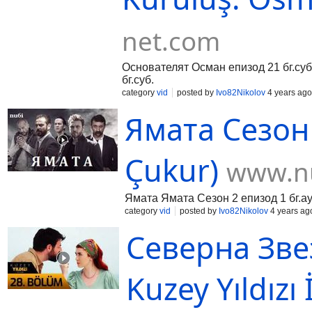
net.com
Основателят Осман епизод 21 бг.су
бг.суб.
category
vid
posted by
Ivo82Nikolov
4 years ago
Ямата Сезон 
Çukur)
www.nu
Ямата Ямата Сезон 2 епизод 1 бг.а
category
vid
posted by
Ivo82Nikolov
4 years ag
Северна Звез
Kuzey Yıldızı 