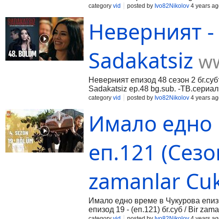
category
vid
posted by
Ivo82Nikolov
4 years ag
Неверният - 
Sadakatsiz
ww
Неверният епизод 48 сезон 2 бг.су
Sadakatsiz ep.48 bg.sub. -ТВ.сери
Мелис Сезен в Адаптация на Докто
category
vid
posted by
Ivo82Nikolov
4 years ag
Имало едно 
еп.121 (Сезон
zamanlar Cu
Имало едно време в Чукурова епиз
епизод 19 - (еп.121) бг.суб / Bir za
category
vid
posted by
Ivo82Nikolov
4 years ag