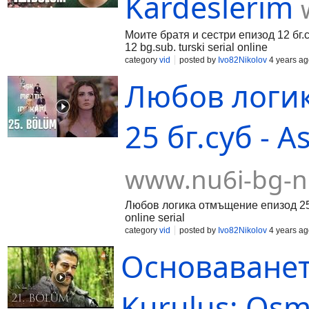
Kardeslerim
Моите братя и сестри епизод 12 бг.с
12 bg.sub. turski serial online
category
vid
posted by
Ivo82Nikolov
4 years ag
Любов логик
25 бг.суб - A
www.nu6i-bg-n
Любов логика отмъщение епизод 25 б
online serial
category
vid
posted by
Ivo82Nikolov
4 years ag
Основаванет
Kuruluş: Osm