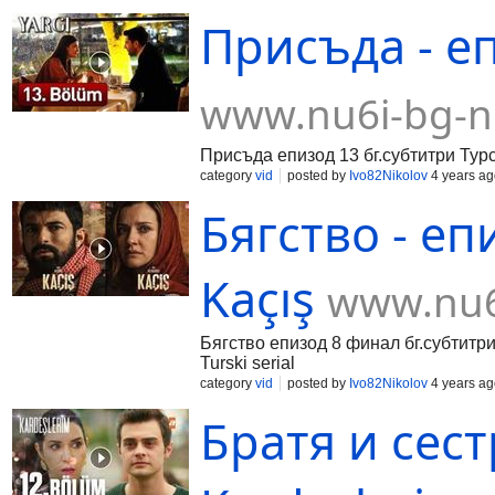
Присъда - еп
www.nu6i-bg-n
Присъда епизод 13 бг.субтитри Турск
category
vid
posted by
Ivo82Nikolov
4 years ag
Бягство - еп
Kaçış
www.nu6
Бягство епизод 8 финал бг.субтитри 
Turski serial
category
vid
posted by
Ivo82Nikolov
4 years ag
Братя и сестр