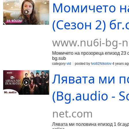
Момичето на
(Сезон 2) бг.
www.nu6i-bg-n
Момичето на прозореца епизод 23 с
bg.sub
category
vid
posted by
Ivo82Nikolov
4 years ag
Лявата ми п
(Bg.audio - S
net.com
Лявата ми половина епизод 1 бг.ауд