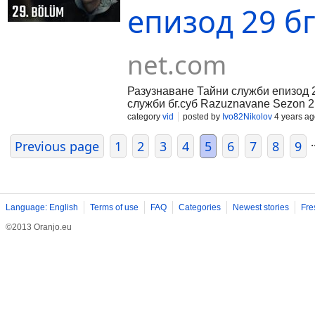
епизод 29 бг.
net.com
Разузнаване Тайни служби епизод 2
служби бг.суб Razuznavane Sezon 2 
category
vid
posted by
Ivo82Nikolov
4 years ag
.
Previous page
1
2
3
4
5
6
7
8
9
Language: English
Terms of use
FAQ
Categories
Newest stories
Fre
©2013 Oranjo.eu