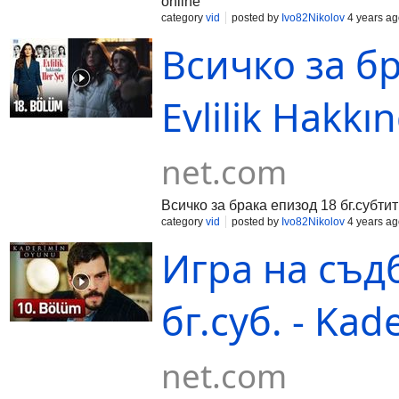
online
category
vid
posted by
Ivo82Nikolov
4 years ag
Всичко за бр
Evlilik Hakkı
net.com
Всичко за брака епизод 18 бг.субти
category
vid
posted by
Ivo82Nikolov
4 years ag
Игра на съдб
бг.суб. - Ka
net.com