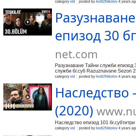
category
vid
posted by
Ivo82Nikolov
4 years ag
Разузнаване
епизод 30 бг.
net.com
Разузнаване Тайни служби епизод 3
служби бг.суб Razuznavane Sezon 2 
category
vid
posted by
Ivo82Nikolov
4 years ag
Наследство -
(2020)
www.nu
Наследство епизод 101 бг.субтитри 
category
vid
posted by
Ivo82Nikolov
4 years ag