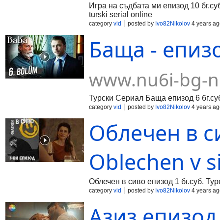
Игра на съдбата ми епизод 10 бг.су
turski serial online
category
vid
posted by
Ivo82Nikolov
4 years ag
Баща - епизо
www.nu6i-bg-n
Турски Сериал Баща епизод 6 бг.субт
category
vid
posted by
Ivo82Nikolov
4 years ag
Облечен в си
Oblechen v s
Облечен в сиво епизод 1 бг.суб. Тур
category
vid
posted by
Ivo82Nikolov
4 years ag
Азиз епизод 3