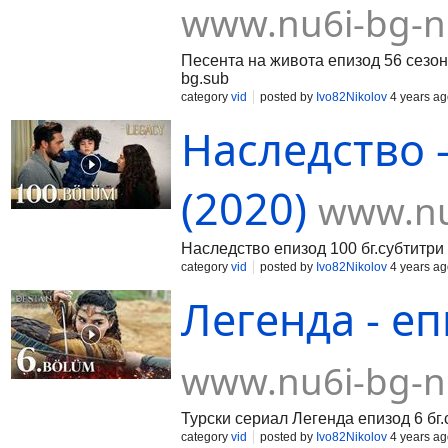
www.nu6i-bg-n
Песента на живота епизод 56 сезон 
bg.sub
category
vid
posted by
Ivo82Nikolov
4 years ag
Наследство -
(2020)
www.nu
Наследство епизод 100 бг.субтитри 
category
vid
posted by
Ivo82Nikolov
4 years ag
Легенда - еп
www.nu6i-bg-n
Турски сериал Легенда епизод 6 бг.с
category
vid
posted by
Ivo82Nikolov
4 years ag