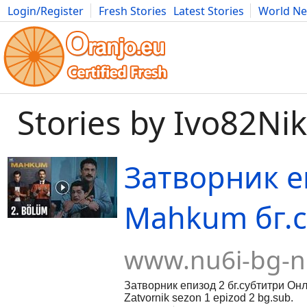
Login/Register
Fresh Stories
Latest Stories
World N
Movies
Anime
Music
Art
Cars
Advice
Science
Photog
Stories by Ivo82Ni
Затворник е
Mahkum бг.с
www.nu6i-bg-n
Затворник епизод 2 бг.субтитри Он
Zatvornik sezon 1 epizod 2 bg.sub.