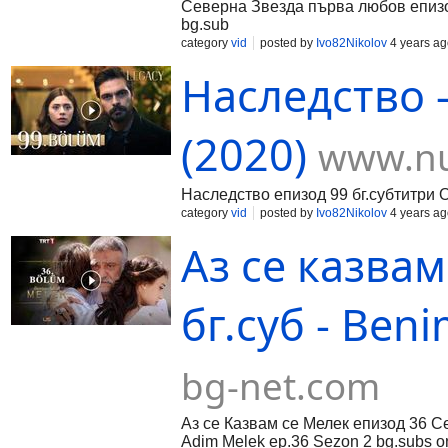
Северна Звезда първа любов епизод 
bg.sub
category
vid
posted by
Ivo82Nikolov
4 years ag
Наследство -
(2020)
www.nu
Наследство епизод 99 бг.субтитри О
category
vid
posted by
Ivo82Nikolov
4 years ag
Аз се казвам
бг.суб - Ben
bg-net.com
Аз се Казвам се Мелек епизод 36 С
Adim Melek ep.36 Sezon 2 bg.subs o