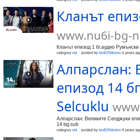
Кланът епизо
www.nu6i-bg-n
Кланът епизод 1 бг.аудио Румънски
category
vid
posted by
Ivo82Nikolov
4 years ag
Алпарслан: 
епизод 14 бг
Selcuklu
www.
Алпарслан: Великите Селджуки епиз
14 bg.sub
category
vid
posted by
Ivo82Nikolov
4 years ag