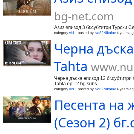
bg-net.com
Азиз епизод 3 бг.субтитри Турски Сер
category
vid
posted by
Ivo82Nikolov
4 years ag
Черна дъска 
Tahta
www.nu6
Черна дъска епизод 12 бг.субтитри 
Tahta ep.12 bg.subs
category
vid
posted by
Ivo82Nikolov
4 years ag
Песента на 
(Сезон 2) бг.