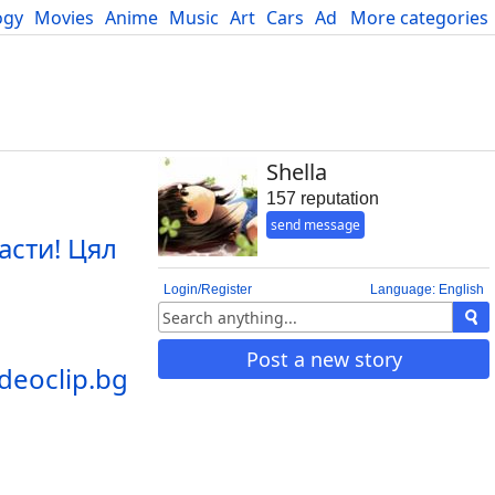
ogy
Movies
Anime
Music
Art
Cars
Advice
More categories
Science
Shella
157 reputation
send message
асти! Цял
Login/Register
Language: English
Post a new story
deoclip.bg