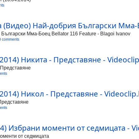
nts
а (Видео) Най-добрия Български Мма-Б
ългарски Мма-Боец Bellator 116 Feature - Blagoi Ivanov
0 comments
014) Никита - Представяне - Videocli
- Представяне
ents
014) Никол - Представяне - Videoclip
 Представяне
ents
14) Избрани моменти от седмицата - Vi
моменти от седмицата