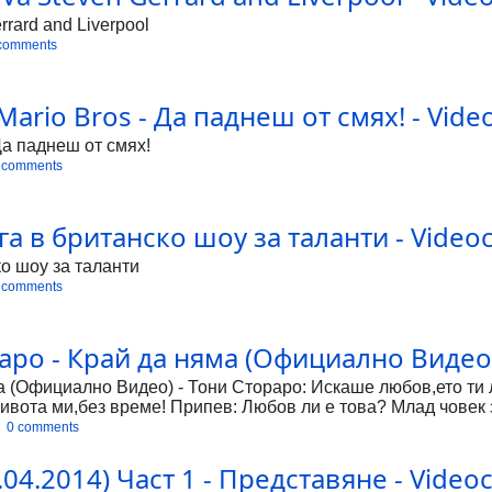
rard and Liverpool
comments
Mario Bros - Да паднеш от смях! - Video
 Да паднеш от смях!
 comments
а в британско шоу за таланти - Videoc
о шоу за таланти
 comments
аро - Край да няма (Официално Видео) 
а (Официално Видео) - Тони Стораро: Искаше любов,ето ти 
 живота ми,без време! Припев: Любов ли е това? Млад човек 
лее! От тръни с теб да вървим! От любов да кървим! Тони С
0 comments
 с тебе,нека край да няма! Ако тръгнеш ти,ще те разбера! С
пред Бога! Припев: Любов ли е това? Млад човек за ден,да 
4.2014) Част 1 - Представяне - Videoc
ъни света,вървим! От любов да кървим! Тони Стораро: Нова 