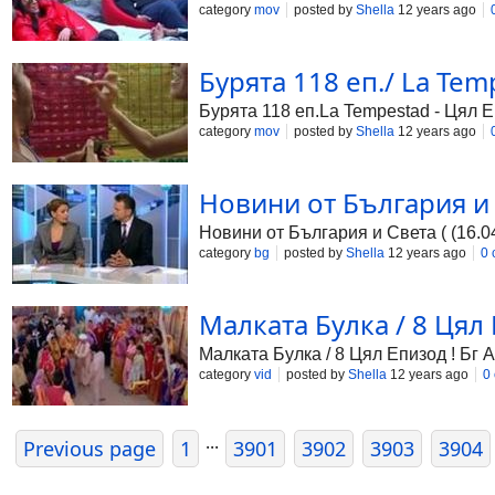
category
mov
posted by
Shella
12 years ago
Бурята 118 еп./ La Tem
Бурята 118 еп.La Tempestad - Цял 
category
mov
posted by
Shella
12 years ago
Новини от България и Св
Новини от България и Света ( (16.04
category
bg
posted by
Shella
12 years ago
0
Малката Булка / 8 Цял Е
Малката Булка / 8 Цял Епизод ! Бг Ау
category
vid
posted by
Shella
12 years ago
0
...
Previous page
1
3901
3902
3903
3904