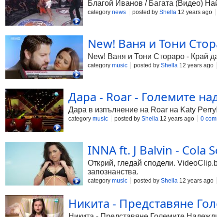
Благой Иванов / Багата (Видео) Н
category
news
posted by
Shella
12 years ago
New! Ваня и Тони Стор
New! Ваня и Тони Стораро - Край 
category
music
posted by
Shella
12 years ago
Дара - Roar - Големите над
Дара в изпълнение на Roar на Katy Perry
category
music
posted by
Shella
12 years ago
0 com
INNA ft. J Balvin - Cola
Открий, гледай сподели. VideoClip.
запознанства.
category
music
posted by
Shella
12 years ago
Никита - Представяне Голе
Никита - Представяне Големите Надежди