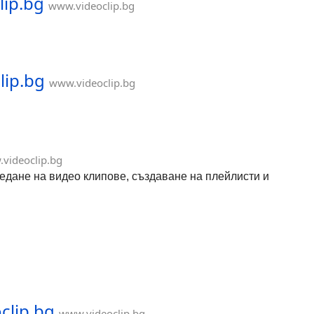
lip.bg
www.videoclip.bg
lip.bg
www.videoclip.bg
videoclip.bg
гледане на видео клипове, създаване на плейлисти и
clip.bg
www.videoclip.bg