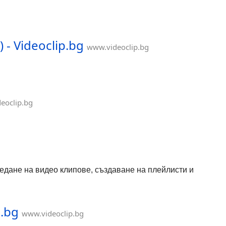
- Videoclip.bg
www.videoclip.bg
eoclip.bg
гледане на видео клипове, създаване на плейлисти и
p.bg
www.videoclip.bg