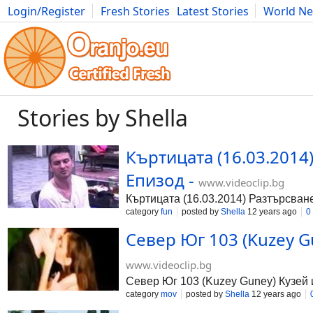
Login/Register
Fresh Stories
Latest Stories
World N
Photography
Comics
Bulgaria
Fitness
Food
Literature
Stories by Shella
Къртицата (16.03.2014
Епизод -
www.videoclip.bg
Къртицата (16.03.2014) Разтърсван
category
fun
posted by
Shella
12 years ago
0
Север Юг 103 (Kuzey G
www.videoclip.bg
Север Юг 103 (Kuzey Guney) Кузей 
category
mov
posted by
Shella
12 years ago