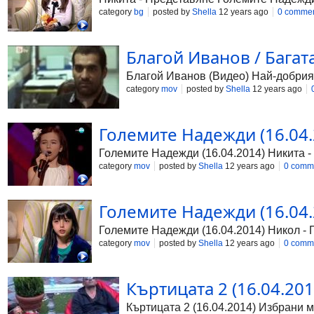
category
bg
posted by
Shella
12 years ago
0 comme
Благой Иванов / Багат
Благой Иванов (Видео) Най-добрия Б
category
mov
posted by
Shella
12 years ago
Големите Надежди (16.04.2
Големите Надежди (16.04.2014) Никита 
category
mov
posted by
Shella
12 years ago
0 comm
Големите Надежди (16.04.2
Големите Надежди (16.04.2014) Никол -
category
mov
posted by
Shella
12 years ago
0 comm
Къртицата 2 (16.04.20
Къртицата 2 (16.04.2014) Избрани 