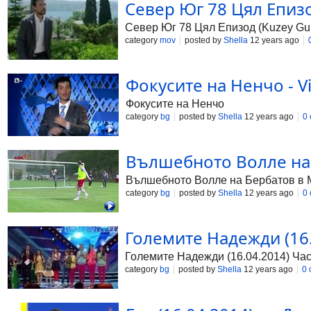
Север Юг 78 Цял Епизод
Север Юг 78 Цял Епизод (Kuzey Gun
category
mov
posted by
Shella
12 years ago
Фокусите на Ненчо - Vi
Фокусите на Ненчо
category
bg
posted by
Shella
12 years ago
0
Вълшебното Волле на Б
Вълшебното Волле на Бербатов в М
category
bg
posted by
Shella
12 years ago
0
Големите Надежди (16.0
Големите Надежди (16.04.2014) Час
category
bg
posted by
Shella
12 years ago
0