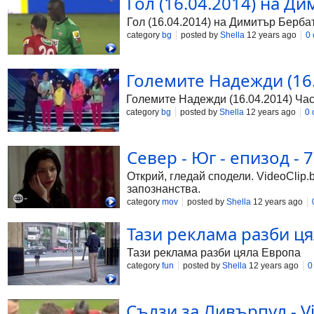
Гол (16.04.2014) на Д
Гол (16.04.2014) на Димитър Берба
category
bg
posted by
Shella
12 years ago
0
Големите Надежди (16.0
Големите Надежди (16.04.2014) Час
category
bg
posted by
Shella
12 years ago
0
Север - Юг - епизод - 78
Открий, гледай сподели. VideoClip.
запознанства.
category
mov
posted by
Shella
12 years ago
Тази реклама разби цял
Тази реклама разби цяла Европа
category
fun
posted by
Shella
12 years ago
0
Сълзи за Ливърпул - Vi