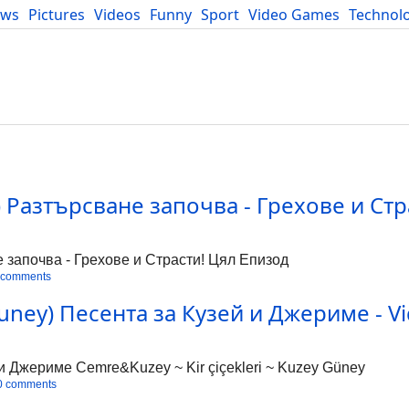
ews
Pictures
Videos
Funny
Sport
Video Games
Technol
Developers
Blog
) Разтърсване започва - Грехове и Стр
е започва - Грехове и Страсти! Цял Епизод
 comments
uney) Песента за Кузей и Джериме - Vi
и Джериме Cemre&Kuzey ~ Kir çiçekleri ~ Kuzey Güney
0 comments