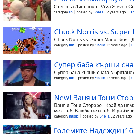
Сълзи за Ливърпул - ViVa Steven Ger
category
sp
posted by
Shella
12 years ago
0 
Chuck Norris vs. Super 
Chuck Norris vs. Super Mario Bros -
category
fun
posted by
Shella
12 years ago
0
Супер баба кърши снаг
Супер баба кърши снага в британск
category
fun
posted by
Shella
12 years ago
0
New! Ваня и Тони Стор
Ваня и Тони Стораро - Край да ням
ме с теб! Влюби ме в теб! И разби
ли е това? Дето нас избра да разбо
category
music
posted by
Shella
12 years ago
да гасим,огъня в който горим! Края
съсипва пак! Любовта ни грешната 
Големите Надежди (16.0
Дето нас избра да разболее! От тр