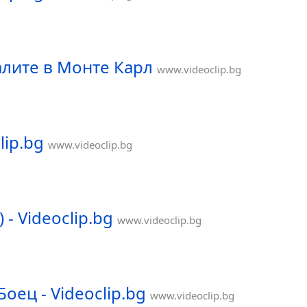
алите в Монте Карл
www.videoclip.bg
lip.bg
www.videoclip.bg
- Videoclip.bg
www.videoclip.bg
оец - Videoclip.bg
www.videoclip.bg