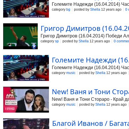
в който горим! Края с тебе,нека кра
Големите Надежди (16.04.2014) Час
category
bg
posted by
Shella
12 years ago
0
Григор Димитров (16.04.2
Григор Димитров (16.04.2014) Победи Ал
category
sp
posted by
Shella
12 years ago
0 commen
Големите Надежди (16.0
Големите Надежди (16.04.2014) Час
category
music
posted by
Shella
12 years ago
New! Ваня и Тони Стор
New! Ваня и Тони Стораро - Край 
category
music
posted by
Shella
12 years ago
Благой Иванов / Багат