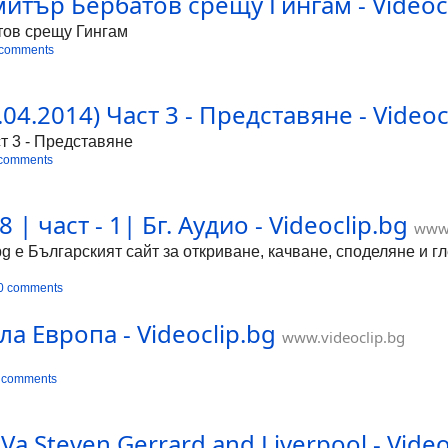
имитър Бербатов срещу Гингам - Videoc
тов срещу Гингам
 comments
4.2014) Част 3 - Представяне - Videoc
т 3 - Представяне
 comments
 | част - 1| Бг. Аудио - Videoclip.bg
www.
bg е Българският сайт за откриване, качване, споделяне и 
0 comments
а Европа - Videoclip.bg
www.videoclip.bg
 comments
Va Steven Gerrard and Liverpool - Video