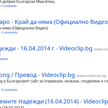
ай-добрия Български Мма-Боец
0 comments
аро - Край да няма (Официално Видео) 
да няма (Официално Видео)
0 comments
ежди - 16.04.2014 г - Videoclip.bg
www.vid
!
ments
 Song / Превод - Videoclip.bg
www.videoclip.bg
bg е Българският сайт за откриване, качване, споделяне и 
0 comments
мите Надежди (16.04.2014) - Videocli
 (16.04.2014)