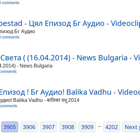
0 comments
pestad - Цял Епизод Бг Аудио - Videocli
Епизод Бг Аудио
0 comments
ета ( (16.04.2014) - News Bulgaria - V
.2014) - News Bulgaria
 comments
пизод ! Бг Аудио! Balika Vadhu - Videoc
дио! Balika Vadhu - बालिका वधु 2014
 comments
...
3905
3906
3907
3908
3909
4202
Next 