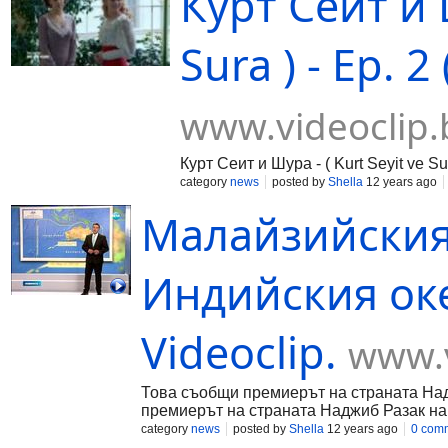
Курт Сеит и Ш
Sura ) - Ep. 2
www.videoclip.
Курт Сеит и Шура - ( Kurt Seyit ve Sura
category
news
posted by
Shella
12 years ago
Малайзийският
Индийския оке
Videoclip.
www.v
Това съобщи премиерът на страната Над
премиерът на страната Наджиб Разак на
category
news
posted by
Shella
12 years ago
0 com