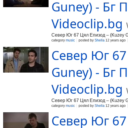
Guney) - Бг 
Videoclip.bg
Север Юг 67 Цял Епизод – (Kuzey G
category
music
posted by
Shella
12 years ago
Север Юг 67
Guney) - Бг П
Videoclip.bg
Север Юг 67 Цял Епизод – (Kuzey Gu
category
music
posted by
Shella
12 years ago
Север Юг 67