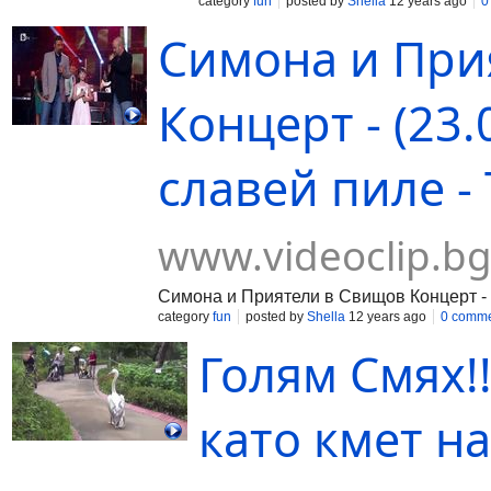
category
fun
posted by
Shella
12 years ago
0
Симона и При
Концерт - (23
славей пиле - 
www.videoclip.b
Симона и Приятели в Свищов Концерт - (
category
fun
posted by
Shella
12 years ago
0 comm
Голям Смях!
като кмет на