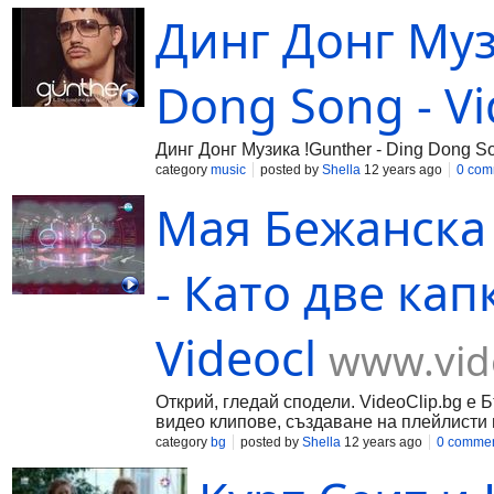
Динг Донг Муз
Dong Song - Vi
Динг Донг Музика !Gunther - Ding Dong S
category
music
posted by
Shella
12 years ago
0 com
Мая Бежанска
- Като две капк
Videocl
www.vid
Открий, гледай сподели. VideoClip.bg е 
видео клипове, създаване на плейлисти 
category
bg
posted by
Shella
12 years ago
0 comme