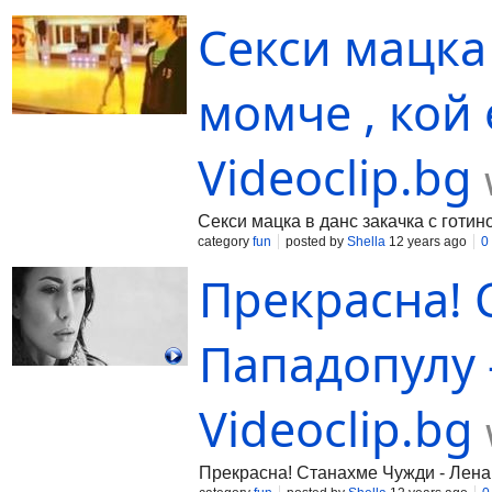
Секси мацка 
момче , кой 
Videoclip.bg
Секси мацка в данс закачка с готино
category
fun
posted by
Shella
12 years ago
0
Прекрасна! 
Пападопулу -
Videoclip.bg
Прекрасна! Станахме Чужди - Лена