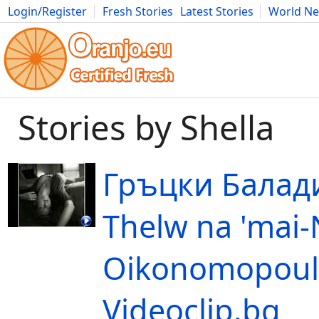
Login/Register
Fresh Stories
Latest Stories
World N
Movies
Anime
Music
Art
Cars
Advice
Science
Photog
Stories by Shella
Гръцки Балади
Thelw na 'mai-
Oikonomopoul
Videoclip.bg