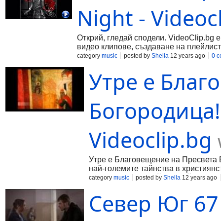
Night - Videoc
Открий, гледай сподели. VideoClip.bg 
видео клипове, създаване на плейлист
category
music
posted by
Shella
12 years ago
0 
Утре е Благ
Богородица! 
Videoclip.bg
Утре е Благовещение на Пресвета Б
най-големите тайнства в християнс
Благовеста, Благой, Благойна и др
category
music
posted by
Shella
12 years ago
Мария благата вест, че тя ще роди 
Север Юг 67
разказва в Евангелието на Лука. Пр
закрилница. Празникът Благовещени
Великденския празничен цикъл. Бла