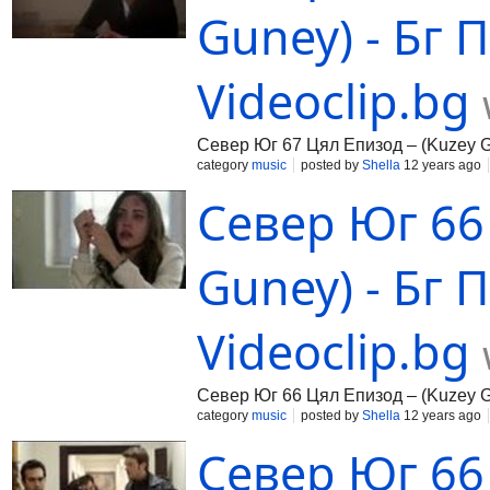
Guney) - Бг П
Videoclip.bg
Север Юг 67 Цял Епизод – (Kuzey Gu
category
music
posted by
Shella
12 years ago
Север Юг 66
Guney) - Бг П
Videoclip.bg
Север Юг 66 Цял Епизод – (Kuzey Gu
category
music
posted by
Shella
12 years ago
Север Юг 66