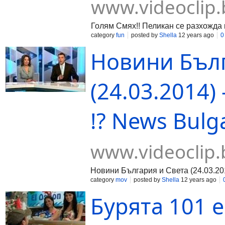
www.videoclip.
Голям Смях!! Пеликан се разхожда 
category
fun
posted by
Shella
12 years ago
0
Новини Бълг
(24.03.2014)
!? News Bulga
www.videoclip.
Новини България и Света (24.03.201
category
mov
posted by
Shella
12 years ago
Бурята 101 е