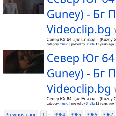
Guney) - Бг 
Videoclip.bg
Север Юг 64 Цял Епизод – (Kuzey G
category
music
posted by
Shella
12 years ago
Север Юг 64
Guney) - Бг П
Videoclip.bg
Север Юг 64 Цял Епизод – (Kuzey Gu
category
music
posted by
Shella
12 years ago
...
Previous page
1
3964
3965
3966
3967