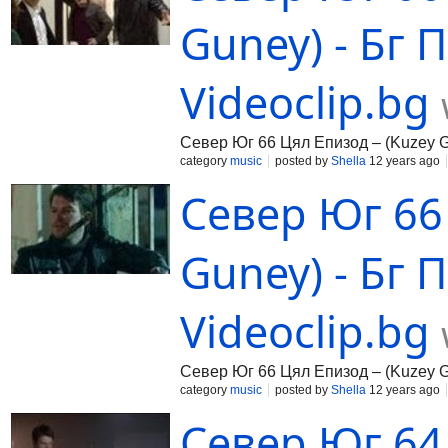
Guney) - Бг П
Videoclip.bg
Север Юг 66 Цял Епизод – (Kuzey Gu
category
music
posted by
Shella
12 years ago
Север Юг 66
Guney) - Бг 
Videoclip.bg
Север Юг 66 Цял Епизод – (Kuzey G
category
music
posted by
Shella
12 years ago
Север Юг 64