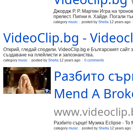
Джордж Р. Р. Мартин Игра на тронов
прелест. Пипни я. Хайде. Погали тък
category
music
posted by
Shella
12 years ago
VideoClip.bg - Videoc
Открий, гледай сподели. VideoClip.bg е Българският сайт 
създаване на плейлисти и запознанства.
category
music
posted by
Shella
12 years ago
0 comments
Разбито сърц
Mend A Broke
www.videoclip.
Разбито сърце! Музика Eclipse - To
category
music
posted by
Shella
12 years ago