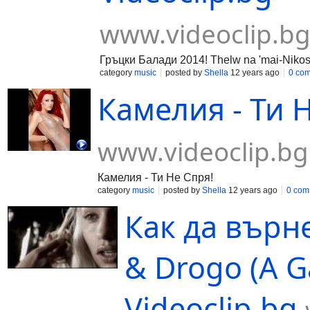
www.videoclip.b
Гръцки Балади 2014! Thelw na 'mai-Niko
category
music
posted by
Shella
12 years ago
0 co
Камелия - Ти Н
www.videoclip.bg
Камелия - Ти Не Спря!
category
music
posted by
Shella
12 years ago
0 com
Как да върн
& Drogo (A G
Videoclip.bg