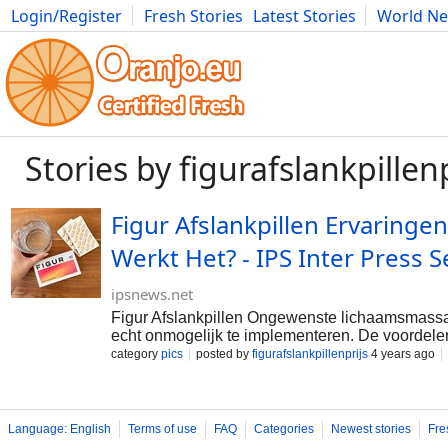
Login/Register
Fresh Stories
Latest Stories
World N
Movies
Anime
Music
Art
Cars
Advice
Science
Photog
Stories by figurafslankpillenp
Figur Afslankpillen Ervaring
Werkt Het? - IPS Inter Press 
ipsnews.net
Figur Afslankpillen Ongewenste lichaamsmassa
echt onmogelijk te implementeren. De voordele
een of andere manier constant afhankelijk van ee
category
pics
posted by
figurafslankpillenprijs
4 years ago
het is erg belangrijk om tijdens het afvallen go
een gezond en blijvend gewichtsverlies Figur Afs
belangrijk om rekening te houden met de keto-t
aangezien deze een breed scala aan variabele
Language: English
Terms of use
FAQ
Categories
Newest stories
Fre
Amerikaan ontwikkelt zich eerst en kan niet elk