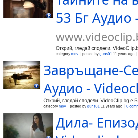
53 Бг Аудио -
www.videoclip.
Открий, гледай сподели. VideoClip.
category
mov
posted by
guns01
11 years ago
Завръщане-Сез
Аудио - Videoc
Открий, гледай сподели. VideoClip.bg е 
category
mov
posted by
guns01
11 years ago
0 com
Дила- Епизод