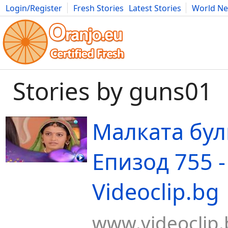
Login/Register
Fresh Stories
Latest Stories
World N
Movies
Anime
Music
Art
Cars
Advice
Science
Photog
Stories by guns01
Малката бул
Епизод 755 -
Videoclip.bg
www.videoclip.