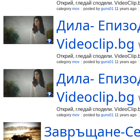
Открий, гледай сподели. VideoClip.
category
mov
posted by
guns01
11 years ago
Дила- Епизод
Videoclip.bg
Открий, гледай сподели. VideoClip.
category
mov
posted by
guns01
11 years ago
Дила- Епизод
Videoclip.bg
Открий, гледай сподели. VideoClip.
category
mov
posted by
guns01
11 years ago
Завръщане-Сез