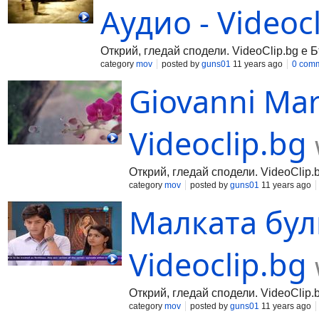
Аудио - Videoc
Открий, гледай сподели. VideoClip.bg е 
category
mov
posted by
guns01
11 years ago
0 com
Giovanni Mar
Videoclip.bg
Открий, гледай сподели. VideoClip.
category
mov
posted by
guns01
11 years ago
Малката булк
Videoclip.bg
Открий, гледай сподели. VideoClip.
category
mov
posted by
guns01
11 years ago