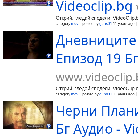
Videoclip.bg
Открий, гледай сподели. VideoClip.
category
mov
posted by
guns01
11 years ago
Дневниците 
Епизод 19 Бг
www.videoclip.
Открий, гледай сподели. VideoClip.
category
mov
posted by
guns01
11 years ago
Черни Плани
Бг Аудио - Vi