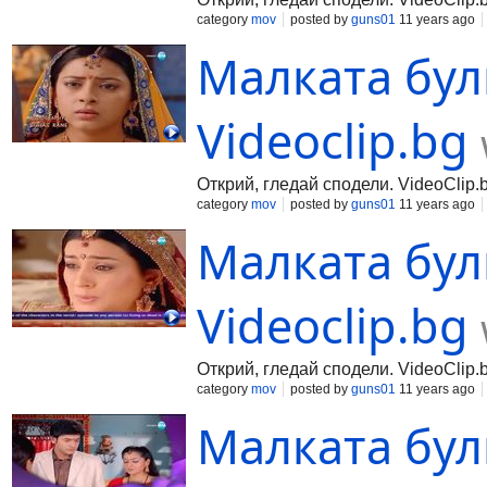
category
mov
posted by
guns01
11 years ago
Малката булк
Videoclip.bg
Открий, гледай сподели. VideoClip.
category
mov
posted by
guns01
11 years ago
Малката булк
Videoclip.bg
Открий, гледай сподели. VideoClip.
category
mov
posted by
guns01
11 years ago
Малката булк