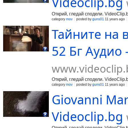
Videoclip.bg
Открий, гледай сподели. VideoClip.
category
mov
posted by
guns01
11 years ago
Тайните на 
52 Бг Аудио -
www.videoclip.
Открий, гледай сподели. VideoClip.
category
mov
posted by
guns01
11 years ago
Giovanni Marr
Videoclip.bg
Открий, гледай сподели. VideoClip.