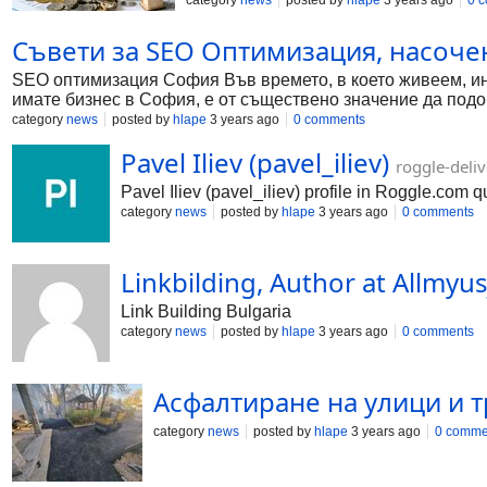
category
news
posted by
hlape
3 years ago
0 
Съвети за SEO Оптимизация, насоче
SEO оптимизация София Във времето, в което живеем, инт
имате бизнес в София, е от съществено значение да подо
оптимизация, които ще
category
news
posted by
hlape
3 years ago
0 comments
Pavel Iliev (pavel_iliev)
roggle-deliv
Pavel Iliev (pavel_iliev) profile in Roggle.com
category
news
posted by
hlape
3 years ago
0 comments
Linkbilding, Author at Allmyu
Link Building Bulgaria
category
news
posted by
hlape
3 years ago
0 comments
Асфалтиране на улици и 
category
news
posted by
hlape
3 years ago
0 comme