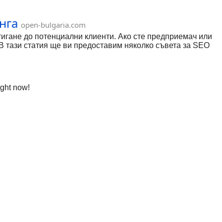
нга
open-bulgaria.com
тигане до потенциални клиенти. Ако сте предприемач или
В тази статия ще ви предоставим няколко съвета за SEO
ight now!