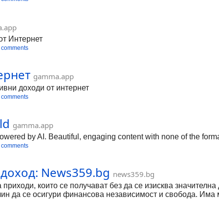
.app
 от Интернет
 comments
ернет
gamma.app
ивни доходи от интернет
 comments
ld
gamma.app
wered by AI. Beautiful, engaging content with none of the form
 comments
 доход: News359.bg
news359.bg
 приходи, които се получават без да се изисква значителна
чин да се осигури финансова независимост и свобода. Има 