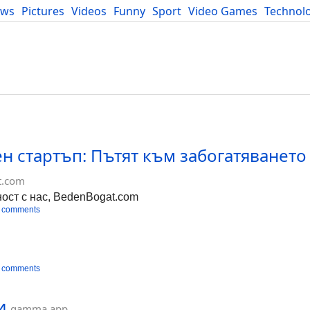
ews
Pictures
Videos
Funny
Sport
Video Games
Technol
Developers
Blog
 стартъп: Пътят към забогатяването 
t.com
ост с нас, BedenBogat.com
 comments
 comments
и
gamma.app