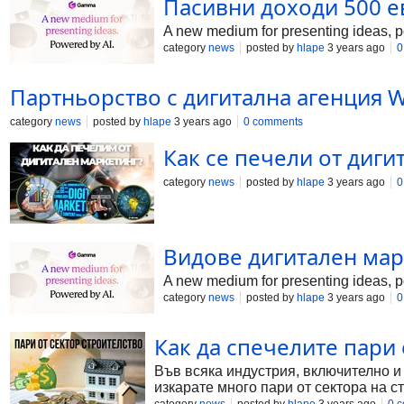
Пасивни доходи 500 е
A new medium for presenting ideas, po
category
news
posted by
hlape
3 years ago
0
Партньорство с дигитална агенция 
category
news
posted by
hlape
3 years ago
0 comments
Как се печели от диги
category
news
posted by
hlape
3 years ago
0
Видове дигитален мар
A new medium for presenting ideas, po
category
news
posted by
hlape
3 years ago
0
Как да спечелите пари 
Във всяка индустрия, включително и
изкарате много пари от сектора на с
постигнете успех. В следващите няк