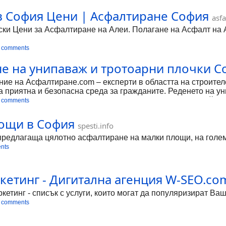
в София Цени | Асфалтиране София
asfa
ки Цени за Асфалтиране на Алеи. Полагане на Асфалт на Ал
 comments
 на унипаваж и тротоарни плочки Со
ние на Асфалтиране.com – експерти в областта на строителс
а приятна и безопасна среда за гражданите. Реденето на у
 за да се гарантира качествено изпълнение и дълготрайност
 comments
лощи в София
spesti.info
, предлагаща цялотно асфалтиране на малки площи, на голе
nts
кетинг - Дигитална агенция W-SEO.com
етинг - списък с услуги, които могат да популяризират Ваши
 comments