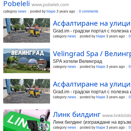
Pobeleli
www.pobeleli.com
category
news
posted by
hlape
3 years ago
0 comments
Асфалтиране на улици:
Grad.im - градски портал с полезн
category
news
posted by
hlape
3 years ago
0
Velingrad Spa / Велин
SPA хотели Велинград
category
news
posted by
hlape
3 years ago
0
Асфалтиране на улици:
Grad.im - градски портал с полезн
category
news
posted by
hlape
3 years ago
0
Линк билдинг
www.linkbild
Линк билдинг (изграждане на връзк
category
news
posted by
hlape
3 years ago
0