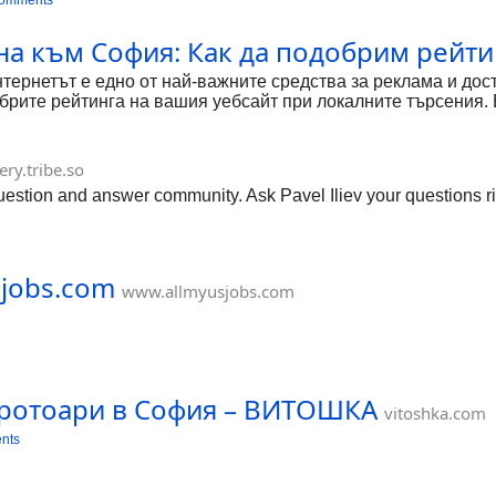
comments
на към София: Как да подобрим рейти
ернетът е едно от най-важните средства за реклама и дос
брите рейтинга на вашия уебсайт при локалните търсения. 
ery.tribe.so
 question and answer community. Ask Pavel Iliev your questions r
sjobs.com
www.allmyusjobs.com
тротоари в София – ВИТОШКА
vitoshka.com
nts