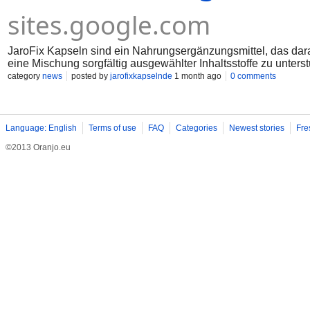
sites.google.com
JaroFix Kapseln sind ein Nahrungsergänzungsmittel, das dar
eine Mischung sorgfältig ausgewählter Inhaltsstoffe zu unter
schließen und den Körper bei seinem täglichen Bedarf zusätz
category
news
posted by
jarofixkapselnde
1 month ago
0 comments
Lebensstil unerlässlich bleiben, können Nahrungsergänzungsmi
Language: English
Terms of use
FAQ
Categories
Newest stories
Fre
©2013 Oranjo.eu