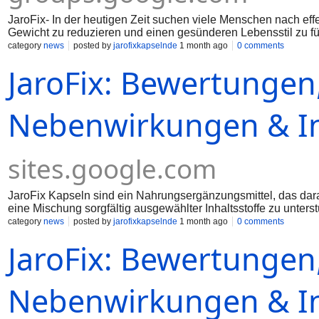
JaroFix- In der heutigen Zeit suchen viele Menschen nach effe
Gewicht zu reduzieren und einen gesünderen Lebensstil zu fü
gehören zu den Produkten, die in diesem Zusammenhang hä
category
news
posted by
jarofixkapselnde
1 month ago
0 comments
einer ausgewogenen Ernährung und regelmäßiger Bewegung
JaroFix: Bewertungen,
Personen auf Nahrungsergänzungsmittel zurück, die sie bei 
unterstützen können. https://jarofix.org/
Nebenwirkungen & In
sites.google.com
JaroFix Kapseln sind ein Nahrungsergänzungsmittel, das dar
eine Mischung sorgfältig ausgewählter Inhaltsstoffe zu unter
schließen und den Körper bei seinem täglichen Bedarf zusätz
category
news
posted by
jarofixkapselnde
1 month ago
0 comments
Lebensstil unerlässlich bleiben, können Nahrungsergänzungsmi
JaroFix: Bewertungen,
Nebenwirkungen & In