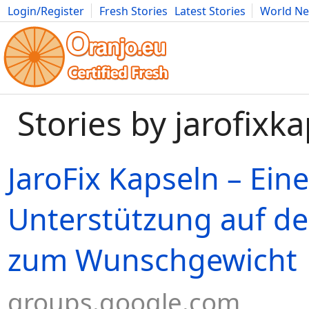
Login/Register
Fresh Stories
Latest Stories
World N
Movies
Anime
Music
Art
Cars
Advice
Science
Photog
Stories by jarofixk
JaroFix Kapseln – Ei
Unterstützung auf 
zum Wunschgewicht
groups.google.com