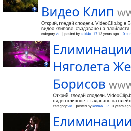
Видео Клип
ww
Открий, гледай сподели. VideoClip.bg е 
видео клипове, създаване на плейлисти 
category
vid
posted by
koki4a_17
13 years ago
0 co
Елиминации 
Няголета Ж
Борисов
www
Открий, гледай сподели. VideoClip.
видео клипове, създаване на плейл
category
vid
posted by
koki4a_17
13 years ago
Елиминации 