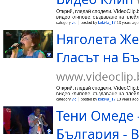
Открий, гледай сподели. VideoClip.
видео клипове, създаване на плейл
category
vid
posted by
koki4a_17
13 years ago
Няголета Жел
Гласът на Б
www.videoclip.
Открий, гледай сподели. VideoClip.
видео клипове, създаване на плейл
category
vid
posted by
koki4a_17
13 years ago
Тени Омеде -
България - 