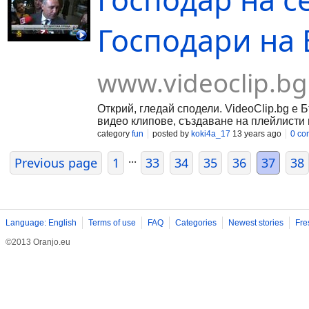
Господари на 
www.videoclip.bg
Открий, гледай сподели. VideoClip.bg е 
видео клипове, създаване на плейлисти 
category
fun
posted by
koki4a_17
13 years ago
0 co
...
Previous page
1
33
34
35
36
37
38
Language: English
Terms of use
FAQ
Categories
Newest stories
Fre
©2013 Oranjo.eu