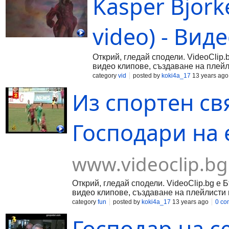
Kasper Bjorke
video) - Вид
Открий, гледай сподели. VideoClip.
видео клипове, създаване на плейл
category
vid
posted by
koki4a_17
13 years ago
Из спортен свя
Господари на 
www.videoclip.bg
Открий, гледай сподели. VideoClip.bg е 
видео клипове, създаване на плейлисти 
category
fun
posted by
koki4a_17
13 years ago
0 co
Господар на с