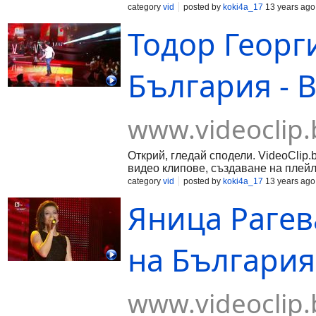
category
vid
posted by
koki4a_17
13 years ago
Тодор Георги
България - 
www.videoclip.
Открий, гледай сподели. VideoClip.
видео клипове, създаване на плейл
category
vid
posted by
koki4a_17
13 years ago
Яница Рагева
на България
www.videoclip.