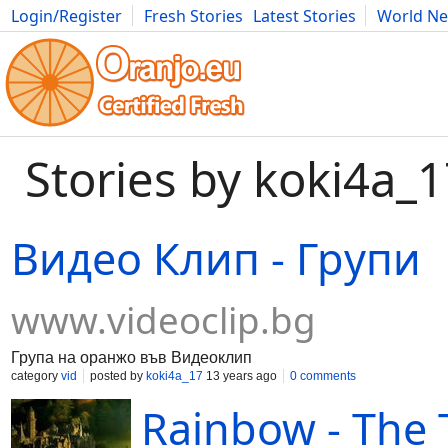
Login/Register
Fresh Stories
Latest Stories
World N
Movies
Anime
Music
Art
Cars
Advice
Science
Photog
Stories by koki4a_
Видео Клип - Групи
www.videoclip.bg
Група на оранжо във Видеоклип
category
vid
posted by
koki4a_17
13 years ago
0 comments
Rainbow - The 