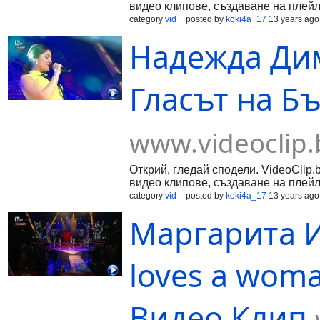
видео клипове, създаване на плейл
category
vid
posted by
koki4a_17
13 years ago
Надежда Дими
Гласът на Б
www.videoclip.
Открий, гледай сподели. VideoClip.
видео клипове, създаване на плейл
category
vid
posted by
koki4a_17
13 years ago
Маргарита И
loves a woma
Видео Клип