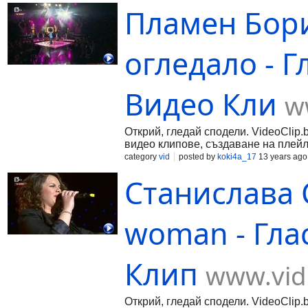
Пламен Бори
огледало - Г
Видео Кли
w
Открий, гледай сподели. VideoClip.
видео клипове, създаване на плейл
category
vid
posted by
koki4a_17
13 years ago
Станислава Се
woman - Гла
Клип
www.vid
Открий, гледай сподели. VideoClip.