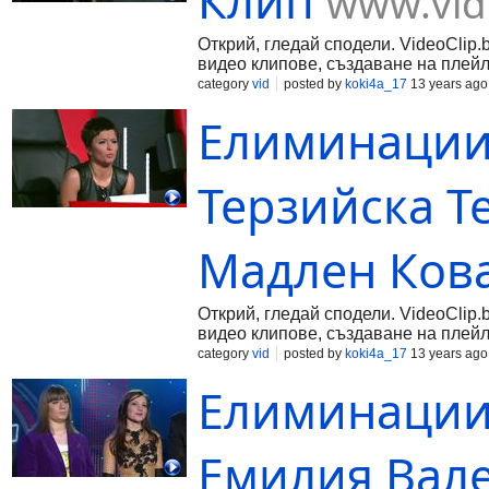
Клип
www.vid
Открий, гледай сподели. VideoClip.
видео клипове, създаване на плейл
category
vid
posted by
koki4a_17
13 years ago
Елиминации 
Терзийска Т
Мадлен Ков
Открий, гледай сподели. VideoClip.
видео клипове, създаване на плейл
category
vid
posted by
koki4a_17
13 years ago
Елиминации 
Емилия Вал