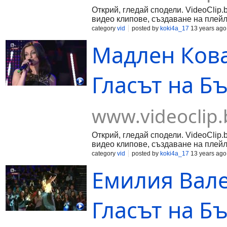
Открий, гледай сподели. VideoClip.
видео клипове, създаване на плейл
category
vid
posted by
koki4a_17
13 years ago
Мадлен Ковач
Гласът на Б
www.videoclip.
Открий, гледай сподели. VideoClip.
видео клипове, създаване на плейл
category
vid
posted by
koki4a_17
13 years ago
Емилия Вален
Гласът на Б