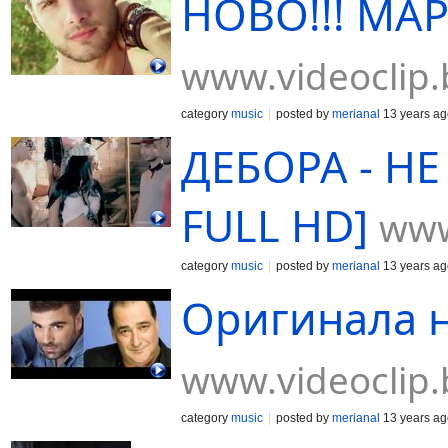
НОВО!!! М
www.videoclip.
category
music
posted by
merianal
13 years ag
ДЕБОРА - НЕ
FULL HD]
www
category
music
posted by
merianal
13 years ag
Оригинала н
www.videoclip.
category
music
posted by
merianal
13 years ag