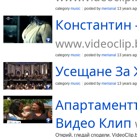
category
music
posted by
merianal
13 years ag
Константин 
www.videoclip.
category
music
posted by
merianal
13 years ag
Усещане За
category
music
posted by
merianal
13 years ag
Апартаментъ
Видео Клип
Открий, гледай сподели. VideoClip.