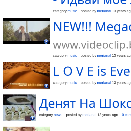
category
music
posted by
merianal
13 years ag
NEW!!! Megad
www.videoclip.
category
music
posted by
merianal
13 years ag
L O V E is Ev
category
music
posted by
merianal
13 years ag
Денят На Шок
category
news
posted by
merianal
13 years ago
0 co