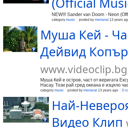
(Official Mus
NEW!!! Sander van Doorn - Neon (Offi
category
music
posted by
merianal
13 years ag
Муша Кей - Ча
Дейвид Копър
www.videoclip.bg
Муша Кей е остров, част от веригата Екс
Насау. Този рай сред океана е изцяло част
category
music
posted by
merianal
13 years ago
0 c
Най-Невероя
Видео Клип