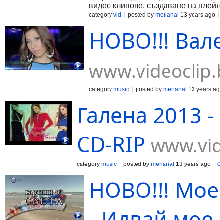
видео клипове, създаване на плейл
category
vid
posted by
merianal
13 years ago
НОВО!!! Вал
www.videoclip.
category
music
posted by
merianal
13 years ag
Галена 2013 -
CD-RIP
www.vid
category
music
posted by
merianal
13 years ago
НОВО!!! Мое
- Идвай мое