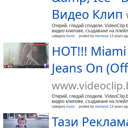
Видео Клип
Открий, гледай сподели. VideoClip.
видео клипове, създаване на плейл
category
music
posted by
merianal
13 years ag
HOT!!! Miami 
Jeans On (Off
www.videoclip.
Открий, гледай сподели. VideoClip.
видео клипове, създаване на плейл
category
music
posted by
merianal
13 years ag
Тази Реклам