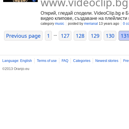
www.videoclip.bg
Открий, гледай сподели. VideoClip.bg е 
видео клипове, създаване на плейлисти
category
music
posted by
merianal
13 years ago
0 c
...
Previous page
1
127
128
129
130
13
Language: English
Terms of use
FAQ
Categories
Newest stories
Fre
©2013 Oranjo.eu