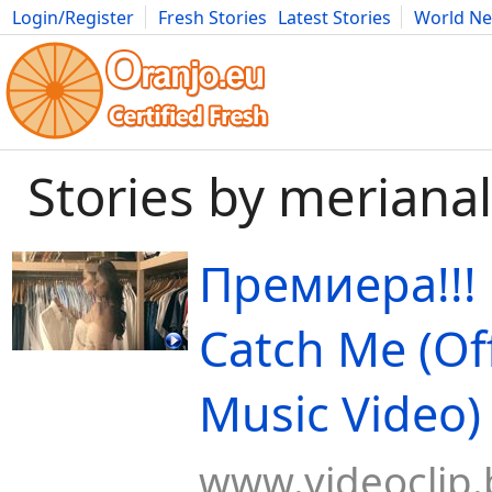
Login/Register
Fresh Stories
Latest Stories
World N
Movies
Anime
Music
Art
Cars
Advice
Science
Photog
Stories by merianal
Премиера!!! 
Catch Me (Off
Music Video)
www.videoclip.