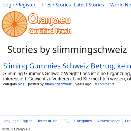
Login/Register
Fresh Stories
Latest Stories
World N
Photography
Comics
Bulgaria
Fitness
Food
Literature
Stories by slimmingschweiz
Sliming Gummies Schweiz Betrug, ke
Slimming Gummies Schweiz Weight Loss ist eine Ergänzung, 
interessiert, Gewicht zu verlieren. Und Sie möchten wissen,
Sie hier? Nun, wenn es um Diätpillen geht, ist diese ziemlic
category
pics
posted by
slimmingschweiz
3 years ago
0 comments
Prozess, den Ihr Körper ausführen kann. Es heißt Ketose. Und
der Kohlenhydrate, die Sie essen. Natürlich möchten Sie rei
SchweizWeight Loss Pills behauptet, dass es Sie in Ketose br
die Website anzuzeigen, mehr zu erfahren und Ihre Flasche zu 
Jahres. Aber diese Diät beinhaltet im Grunde genom
Language: English
Terms of use
FAQ
Categories
Newest stories
Fre
©2013 Oranjo.eu