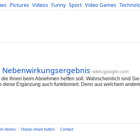
ews
Pictures
Videos
Funny
Sport
Video Games
Technol
Developers
Blog
in Nebenwirkungsergebnis
sites.google.com
die Ihnen beim Abnehmen helfen soll. Wahrscheinlich sind Sie
 ob diese Ergänzung auch funktioniert. Denn aus welchem ande
h beeindruckend. Denn Ketodiätpillen basieren auf einem echten
 wenn Sie nicht vertraut sind, verbrennt Ihr Körper bei Ketose
nes Fett verbrennen, um Gewicht zu verlieren. Nun, Slimming G
ingt, so dass Sie auch reines Körperfett verbrennen können! Kli
kaufen, bevor der Vorrat aufgebraucht ist. Die Ketodiät ist bei
sh stories
Oranjo share button
Contact