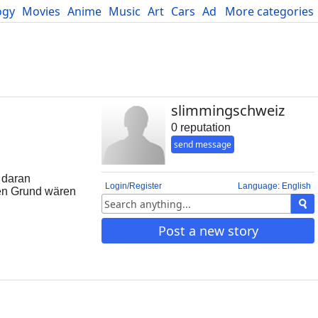
ogy
Movies
Anime
Music
Art
Cars
Advice
More categories
Science
slimmingschweiz
0 reputation
send message
 daran
Login/Register
Language: English
ren Grund wären
 biologischen
 PURE FAT anstelle
Post a new story
ummies
cken Sie hier, um
 weitem die des