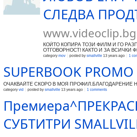
СЛЕДВА ПРОДЪ
www.videoclip.bg
КОЙТО КОПИРА ТОЗИ ФИЛМ И ГО РА
ОТГОВОРНОСТ! КАКТО И ЗА ВСИЧКИ Ф
FILMS 2013/14®!
category
mov
posted by
smallville
13 years ago
1 co
SUPERBOOK PROMO 
ОЧАКВАЙТЕ СКОРО В МОЯ ПРОФИЛ.БЛАГОДАРЕНИЕ НА S
category
vid
posted by
smallville
13 years ago
1 comments
Премиера^ПРЕКРАСН
СУБТИТРИ SMALLVIL