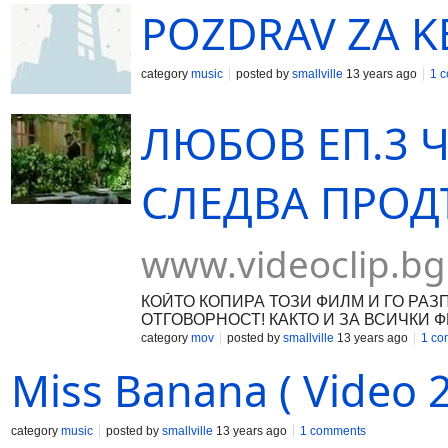
POZDRAV ZA KE
category
music
posted by
smallville
13 years ago
1 
ЛЮБОВ ЕП.3 Ч
СЛЕДВА ПРОДЪ
www.videoclip.bg
КОЙТО КОПИРА ТОЗИ ФИЛМ И ГО РА
ОТГОВОРНОСТ! КАКТО И ЗА ВСИЧКИ Ф
FILMS 2013®
category
mov
posted by
smallville
13 years ago
1 co
Miss Banana ( Video 2
category
music
posted by
smallville
13 years ago
1 comments