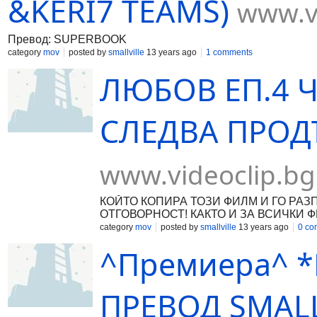
&KERI7 TEAMS)
www.v
Превод: SUPERBOOK
category
mov
posted by
smallville
13 years ago
1 comments
ЛЮБОВ ЕП.4 Ч
СЛЕДВА ПРОДЪ
www.videoclip.bg
КОЙТО КОПИРА ТОЗИ ФИЛМ И ГО РА
ОТГОВОРНОСТ! КАКТО И ЗА ВСИЧКИ Ф
FILMS 2013®
category
mov
posted by
smallville
13 years ago
0 co
^Премиера^ *К
ПРЕВОД SMALL