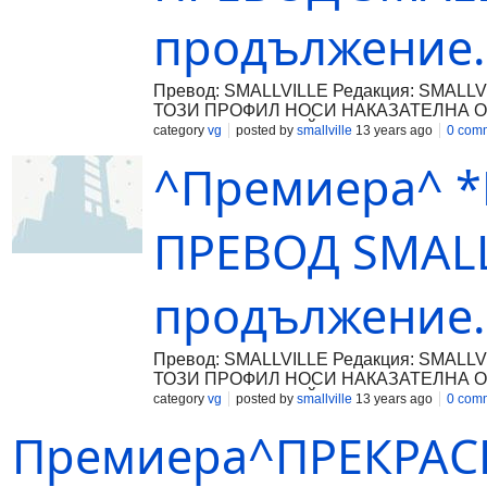
продължение..
Превод: SMALLVILLE Редакция: SMAL
ТОЗИ ПРОФИЛ НОСИ НАКАЗАТЕЛНА О
КАЧВАМE ВЪВ САЙТА!!!! SMALLVILLE F
category
vg
posted by
smallville
13 years ago
0 com
^Премиера^ *К
ПРЕВОД SMALL
продължение..
Превод: SMALLVILLE Редакция: SMAL
ТОЗИ ПРОФИЛ НОСИ НАКАЗАТЕЛНА О
КАЧВАМE ВЪВ САЙТА!!!! SMALLVILLE F
category
vg
posted by
smallville
13 years ago
0 com
Премиера^ПРЕКРАСН