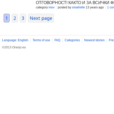
ОТГОВОРНОСТ! КАКТО И ЗА ВСИЧКИ Ф
FILMS 2013®
category
mov
posted by
smallville
13 years ago
1 co
1
2
3
Next page
Language: English
Terms of use
FAQ
Categories
Newest stories
Fre
©2013 Oranjo.eu