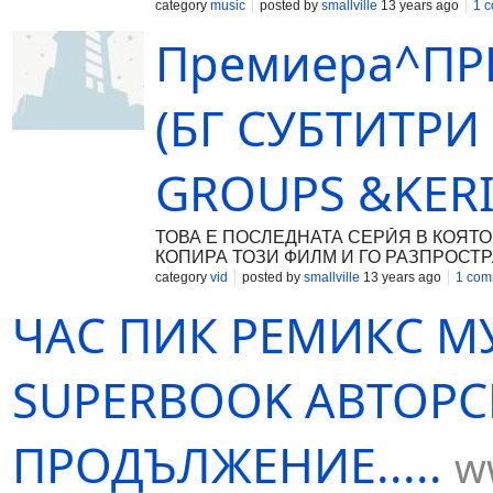
CINEMA 2013®
category
music
posted by
smallville
13 years ago
1 
Премиера^ПР
(БГ СУБТИТРИ
GROUPS &KERI
ТОВА Е ПОСЛЕДНАТА СЕРЙЯ В КОЯТО
КОПИРА ТОЗИ ФИЛМ И ГО РАЗПРОСТ
КАКТО И ЗА ВСИЧКИ ФИЛМИ И СЕРИAЛ
category
vid
posted by
smallville
13 years ago
1 com
ЧАС ПИК РЕМИКC МУ
SUPERBOOK АВТОРС
ПРОДЪЛЖЕНИЕ.....
w