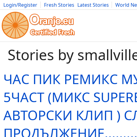
Login/Register
Fresh Stories
Latest Stories
World N
Movies
Anime
Music
Art
Cars
Advice
Science
Photog
Stories by smallvill
ЧАС ПИК РЕМИКC М
5ЧАСТ (МИКС SUPE
АВТОРСКИ КЛИП ) С
ПРОДЪЛЖЕНИЕ........