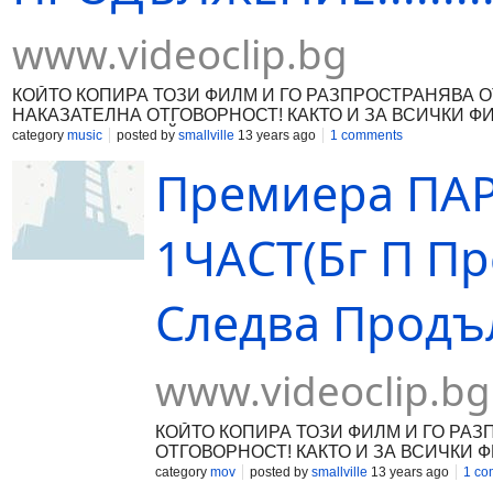
www.videoclip.bg
КОЙТО КОПИРА ТОЗИ ФИЛМ И ГО РАЗПРОСТРАНЯВА 
НАКАЗАТЕЛНА ОТГОВОРНОСТ! КАКТО И ЗА ВСИЧКИ Ф
КАЧВАМE ВЪВ САЙТА!!!! SUPERBOOK CINEMA 2013®
category
music
posted by
smallville
13 years ago
1 comments
Премиера ПАР
1ЧАСТ(Бг П П
Следва Продъл
www.videoclip.bg
КОЙТО КОПИРА ТОЗИ ФИЛМ И ГО РА
ОТГОВОРНОСТ! КАКТО И ЗА ВСИЧКИ 
CINEMA 2013®
category
mov
posted by
smallville
13 years ago
1 co