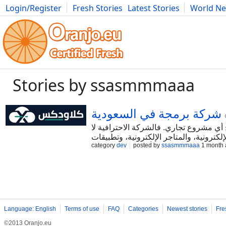
Login/Register
Fresh Stories
Latest Stories
World N
Photography
Comics
Bulgaria
Fitness
Food
Literature
Stories by ssasmmmaaa
شركة برمجة في السعودية
أي مشروع تجاري. فالشركة الاحترافية لا
كترونية، والمتاجر الإلكترونية، وتطبيقات
category
dev
posted by
ssasmmmaaa
1 month 
مجية حديثة تعتمد على أحدث التقنيات، مع
اعد الشركات على الوصول إلى عملاء أكثر
أوليًا قبل بدء التنفيذ الكامل، إلى جانب
Language: English
Terms of use
FAQ
Categories
Newest stories
Fre
©2013 Oranjo.eu