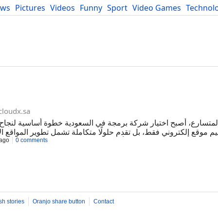
ews
Pictures
Videos
Funny
Sport
Video Games
Technol
Developers
Blog
cloudx.sa
لمتسارع، أصبح اختيار شركة برمجة في السعودية خطوة أساسية لنجاح 
 موقع إلكتروني فقط، بل تقدم حلولًا متكاملة تشمل تطوير المواقع الإل
ago
0 comments
 إلى حلول الذكاء الاصطناعي وأتمتة الأعمال. تقدم كلاودكس خدمات بر
الأداء السريع، وتجربة المستخدم، والتوافق مع محركات البحث، مما يس
 كما تعتمد الشركة على منهجية واضحة في تنفيذ المشاريع وتوفر نموذجًا 
 في التسعير والدعم المستمر. للتعرف على الخدمات والمشاريع، يمكنك زيارة الموقع: https://cloudx.sa/
sh stories
Oranjo share button
Contact