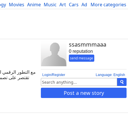
ogy
Movies
Anime
Music
Art
Cars
Advice
More categories
Science
ssasmmmaaa
0 reputation
send message
مع التطور الرقمي ا
Login/Register
Language: English
تقتصر على تصميم
الجوال، بالإضافة
التركيز على 
Post a new story
وتحقيق نمو مستدام.
الشفافية