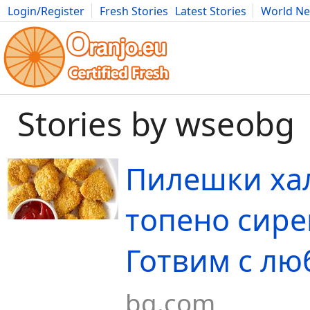
Login/Register
Fresh Stories
Latest Stories
World N
Movies
Anime
Music
Art
Cars
Advice
Science
Photog
Stories by wseobg
Пилешки хал
топено сире
Готвим с лю
bg.com