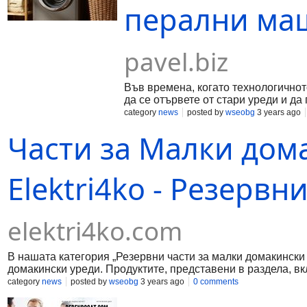
перални ма
pavel.biz
Във времена, когато технологичнот
да се отървете от стари уреди и да
няколко причини да се запитате дал
category
news
posted by
wseobg
3 years ago
представим 6 основни причини да си
Части за Малки дом
Elektri4ko - Резервн
elektri4ko.com
В нашата категория „Резервни части за малки домакински
домакински уреди. Продуктите, представени в раздела, вкл
домакински уреди“ може да намерите качествени части, к
category
news
posted by
wseobg
3 years ago
0 comments
уреди, продавани на нашия пазар. Продуктите от раздела
подмяна на части от различни видове малки домакински у