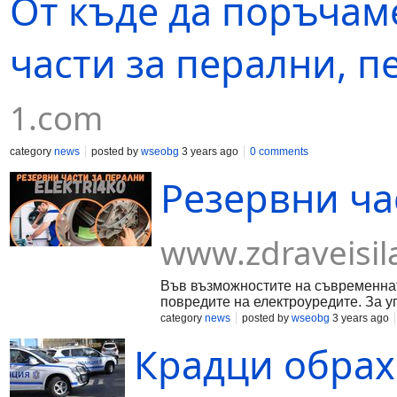
От къде да поръчам
части за перални, п
1.com
category
news
posted by
wseobg
3 years ago
0 comments
Резервни ча
www.zdraveisil
Във възможностите на съвременнат
повредите на електроуредите. За уп
category
news
posted by
wseobg
3 years ago
Крадци обрах