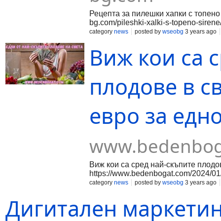
Рецепта за пилешки хапки с топено с
bg.com/pileshki-xalki-s-topeno-sirene
category
news
posted by
wseobg
3 years ago
Виж кои са 
плодове в св
евро за едн
www.bedenbog
Виж кои са сред най-скъпите плодове
https://www.bedenbogat.com/2024/01/
category
news
posted by
wseobg
3 years ago
Дигитален маркетинг