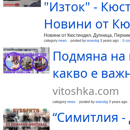
"Изток" - Кюст
Новини от К
Новини от Кюстендил, Дупница, Перник
category
news
posted by
wseobg
3 years ago
0 c
Подмяна на 
какво е важ
vitoshka.com
category
news
posted by
wseobg
3 years ago
“Симитлия -