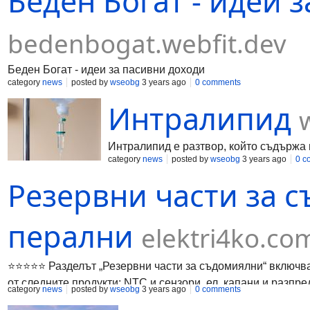
Беден Богат - идеи 
продължават да се развиват. Ето н
интелект и машинното обучение Изк
по-широко в дигиталния маркетинг. 
bedenbogat.webfit.dev
персонализиране на маркетингови 
социалните медии Социалните медии
предлагат възможности
Беден Богат - идеи за пасивни доходи
category
news
posted by
wseobg
3 years ago
0 comments
Интралипид
Интралипид е разтвор, който съдържа
category
news
posted by
wseobg
3 years ago
0 c
Резервни части за 
перални
elektri4ko.co
⭐️⭐️⭐️⭐️⭐️ Разделът „Резервни части за съдомиялни“ вклю
от следните продукти: NTC и сензори, ел. капани и разпр
category
news
posted by
wseobg
3 years ago
0 comments
захранващи маркучи, ключове, колелца, кутии за прах, мо
термостати и др. Качествените продукти от раздела „Резе