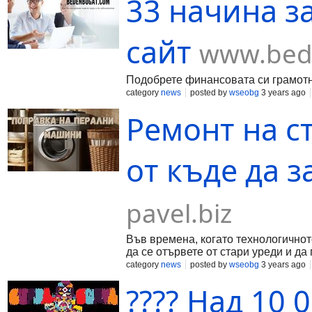
33 начина з
онлайн магазина elektri4ko.com или търсите съвет при из
позвънете на нашия телефон.
сайт
www.bed
Подобрете финансовата си грамотн
category
news
posted by
wseobg
3 years ago
Ремонт на с
от къде да 
pavel.biz
Във времена, когато технологичнот
да се отървете от стари уреди и да
няколко причини да се запитате дал
category
news
posted by
wseobg
3 years ago
представим 6 основни причини да си
???? Над 10 