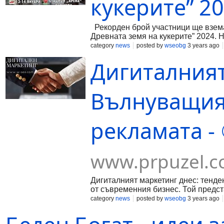
кукерите” 2
Рекорден брой участници ще взема
Древната земя на кукерите” 2024. Н
category
news
posted by
wseobg
3 years ago
Дигиталният
Вълнуващият
рекламата - 
www.prpuzel.
Дигиталният маркетинг днес: тенде
от съвременния бизнес. Той предст
комуникация с потенциални и насто
category
news
posted by
wseobg
3 years ago
времето си онлайн, дигиталният ма
дигиталния маркетинг През последн