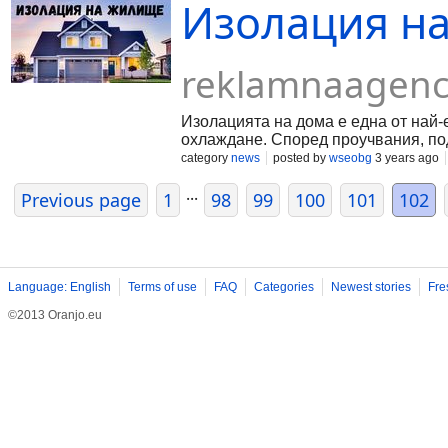
Изолация н
световно известни марки съдомиялни машини, като: Beko, Bo
много други. В сектора „Резервни части за съдомиялни“ 
съдомиялни. За да научите повече за нашите продукти, с
reklamnaagenc
Изолацията на дома е една от най-
охлаждане. Според проучвания, по
category
news
posted by
wseobg
3 years ago
...
Previous page
1
98
99
100
101
102
Language: English
Terms of use
FAQ
Categories
Newest stories
Fre
©2013 Oranjo.eu