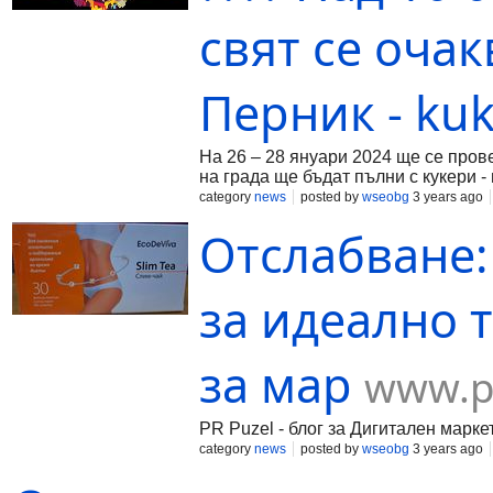
свят се очак
Перник - kuk
На 26 – 28 януари 2024 ще се пров
на града ще бъдат пълни с кукери - м
category
news
posted by
wseobg
3 years ago
Отслабване:
за идеално т
за мар
www.p
PR Puzel - блог за Дигитален марк
category
news
posted by
wseobg
3 years ago