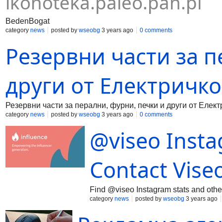
ikonoteka.paleo.pan.pl
домакинства. Ако имате голямо сем
с по-голям
BedenBogat
category
news
posted by
wseobg
3 years ago
0 comments
Резервни части за п
други от Електричко
Резервни части за перални, фурни, печки и други от Елект
category
news
posted by
wseobg
3 years ago
0 comments
@viseo Instag
Contact Vise
Find @viseo Instagram stats and other 
category
news
posted by
wseobg
3 years ago