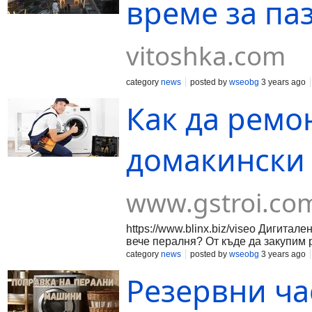
време за п
vitoshka.com
category
news
posted by
wseobg
3 years ago
Как да ремо
домакински 
www.gstroi.co
https://www.blinx.biz/viseo Дигита
вече пералня? От къде да закупим 
category
news
posted by
wseobg
3 years ago
Резервни ча