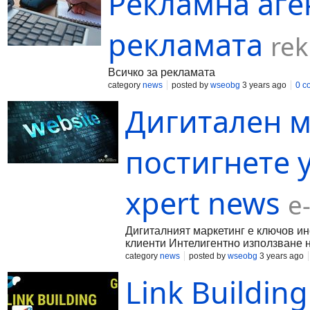
Рекламна аге
рекламата
re
Всичко за рекламата
category
news
posted by
wseobg
3 years ago
0 c
Дигитален м
постигнете у
xpert news
e
Дигиталният маркетинг е ключов ин
клиенти Интелигентно използване н
повече върху интелигентното изпол
category
news
posted by
wseobg
3 years ago
маркетолозите да разберат по-доб
Link Building
си. Въздействие на социалните мр
взаимодействие с потребителите. О
онлайн личности, както и иноваци