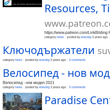
разширена реалност: Въвеждането 
Resources, Ti
(AR) в дигиталния маркетинг ще съ
Интерактивни рекламни кампании и
на стратегиите. Гласови търсения и
www.patreon.
https://www.patreon.com/LinkBilding Fr
category
news
posted by
wseobg
3 years ago
Ключодържатели
su
category
news
posted by
wseobg
3 years ago
0 comments
Велосипед - нов мод
Велосипед - нов модел 2021
category
news
posted by
wseobg
3 years ago
0 comments
Paradise Cen