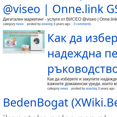
@viseo | Onne.link G
Дигитален маркетинг - услуги от ВИСЕО @viseo | Onne.lin
category
news
posted by
wseobg
3 years ago
0 comments
Как да избе
надеждна пе
ръководств
Как да изберете и закупите надежд
важните домакински уреди, които м
автоматично пере дрехите ви. Но с
category
news
posted by
wseobg
3 years ago
правилната пералня за вас? Ето ня
BedenBogat (XWiki.Be
пералня: Размер: Пералните машини
поберат в малка баня, до големи, 
място имате на разположение и кол
a new window www.andi-design.eu Р
измерва в литри. Повечето перални 