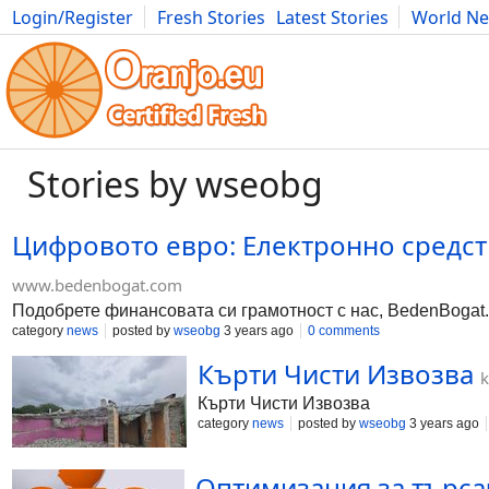
Login/Register
Fresh Stories
Latest Stories
World N
Photography
Comics
Bulgaria
Fitness
Food
Literature
Stories by wseobg
Цифровото евро: Електронно средств
www.bedenbogat.com
Подобрете финансовата си грамотност с нас, BedenBogat
category
news
posted by
wseobg
3 years ago
0 comments
Кърти Чисти Извозва
k
Кърти Чисти Извозва
category
news
posted by
wseobg
3 years ago
Оптимизация за търсач