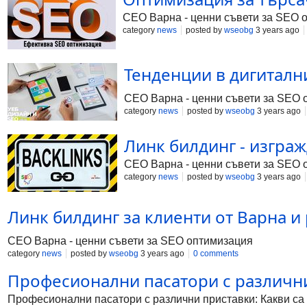
СЕО Варна - ценни съвети за SEO 
category
news
posted by
wseobg
3 years ago
Тенденции в дигитални
СЕО Варна - ценни съвети за SEO 
category
news
posted by
wseobg
3 years ago
Линк билдинг - изграж
СЕО Варна - ценни съвети за SEO 
category
news
posted by
wseobg
3 years ago
Линк билдинг за клиенти от Варна и р
СЕО Варна - ценни съвети за SEO оптимизация
category
news
posted by
wseobg
3 years ago
0 comments
Професионални пасатори с различни
Професионални пасатори с различни приставки: Какви са