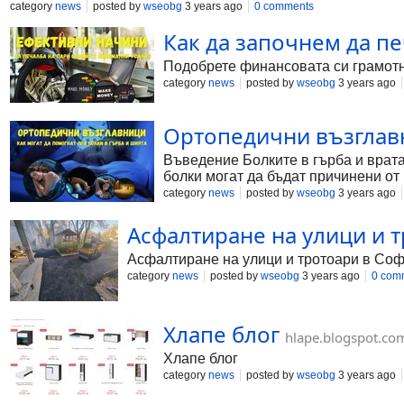
Такива консумативи са етикетите. Тяхната основна функц
category
news
posted by
wseobg
3 years ago
0 comments
Как да започнем да п
Подобрете финансовата си грамотн
category
news
posted by
wseobg
3 years ago
Ортопедични възглав
Въведение Болките в гърба и врата
болки могат да бъдат причинени от
облекчаване на болките в гърба и в
category
news
posted by
wseobg
3 years ago
Асфалтиране на улици и 
Асфалтиране на улици и тротоари в Со
category
news
posted by
wseobg
3 years ago
0 com
Хлапе блог
hlape.blogspot.co
Хлапе блог
category
news
posted by
wseobg
3 years ago