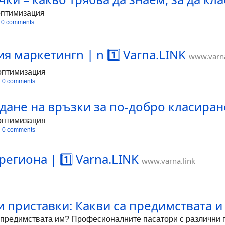
оптимизация
0 comments
я маркетингn | n 1️⃣ Varna.LINK
www.varna
оптимизация
0 comments
дане на връзки за по-добро класиран
оптимизация
0 comments
егиона | 1️⃣ Varna.LINK
www.varna.link
 приставки: Какви са предимствата и
 предимствата им? Професионалните пасатори с различни 