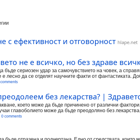
егии
 с ефективност и отговорност
hlape.net
вето не е всичко, но без здраве всичко
а бъде сериозен удар за самочувствието на човек, а справ
 е лесно да се отделят научните факти от фантастиката. До
е, че [...]
 comments
 преодолеем без лекарства? | Здравето
кване, което може да бъде причинено от различни фактори,
лучаи главоболието може да бъде преодоляно без лекарства,
е, е важно да си починете и да се хидратирате. Направете си
0 comments
да бъде отразена и подчертана. Едно от средствата, които 