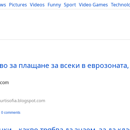
ews
Pictures
Videos
Funny
Sport
Video Games
Technol
Developers
Blog
о за плащане за всеки в еврозоната,
.com
urtisofia.blogspot.com
0 comments
ки – какво трябва да знаем, за да кл