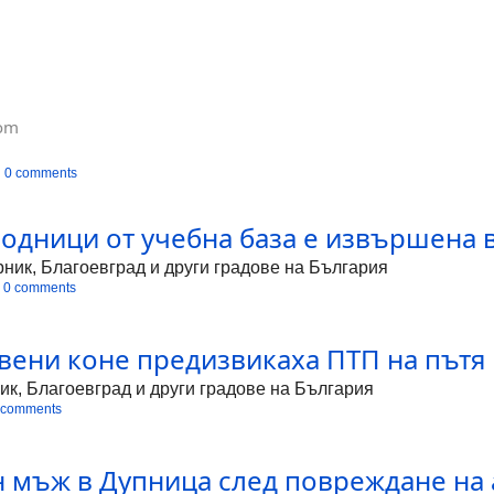
com
0 comments
одници от учебна база е извършена в
ник, Благоевград и други градове на България
0 comments
вени коне предизвикаха ПТП на пътя
ик, Благоевград и други градове на България
 comments
 мъж в Дупница след повреждане на