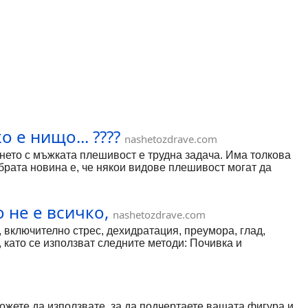
 е нищо... ????
nashetozdrave.com
янето с мъжката плешивост е трудна задача. Има толкова
брата новина е, че някои видове плешивост могат да
 не е всичко,
nashetozdrave.com
 включително стрес, дехидратация, преумора, глад,
 като се използват следните методи: Почивка и
 кратка дрямка [...]
можете да използвате, за да подчертаете вашата фигура и