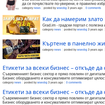
да се почувствате по-уверени, е правилно и
category
news
posted by
wseobg
3 years ago
0 comments
Как да намерим злато 
Grad.im - градски портал с полезн
category
news
posted by
wseobg
3 years ago
Къртене в панелно жил
category
news
posted by
wseobg
3 years ago
Етикети за всеки бизнес – откъде да
Съвременният бизнес сектор е пряко повлиян от дигитали
Бизнес оборудването и консумативите оптимизират цялост
Такива консумативи са етикетите. Тяхната основна функц
category
news
posted by
wseobg
3 years ago
0 comments
Етикети за всеки бизнес – откъде да
Съвременният бизнес сектор е пряко повлиян от дигитали
Бизнес оборудването и консумативите оптимизират цялост