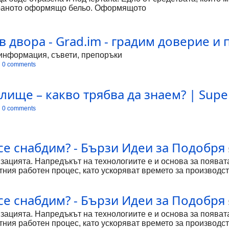
збраното оформящо бельо. Оформящото
в двора - Grad.im - градим доверие и
а информация, съвети, препоръки
0 comments
ище – какво трябва да знаем? | Supe
0 comments
 се снабдим? - Бързи Идеи за Подобря
зацията. Напредъкът на технологиите е и основа за появат
ния работен процес, като ускоряват времето за производст
ия е да идентифицират продукти или да означават
 се снабдим? - Бързи Идеи за Подобря
зацията. Напредъкът на технологиите е и основа за появат
ния работен процес, като ускоряват времето за производст