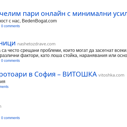
ия е да идентифицират продукти или да означават
ечелим пари онлайн с минимални усил
ост с нас, BedenBogat.com
0 comments
ници
nashetozdrave.com
 са често срещани проблеми, които могат да засегнат всеки
 различни фактори, като лоша стойка, наранявания или ос
рата е използването на ортопедични възглавници. В [...]
0 comments
тротоари в София – ВИТОШКА
vitoshka.com
фия
ments
m
0 comments