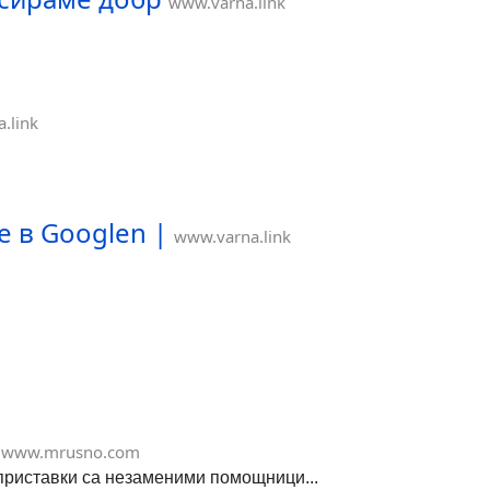
www.varna.link
.link
е в Googlen |
www.varna.link
www.mrusno.com
приставки са незаменими помощници...