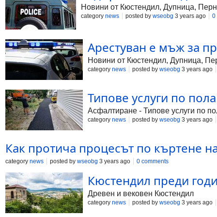
Новини от Кюстендил, Дупница, Перн
category
news
posted by
wseobg
3 years ago
0
Арестуван е мъж за п
Новини от Кюстендил, Дупница, Пер
category
news
posted by
wseobg
3 years ago
Типове услуги по пола
Асфалтиране - Типове услуги по п
category
news
posted by
wseobg
3 years ago
Как протича процесът по къртене н
category
news
posted by
wseobg
3 years ago
0 comments
Кюстендил преди год
Древен и вековен Кюстендил
category
news
posted by
wseobg
3 years ago