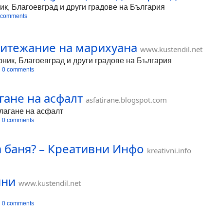
ик, Благоевград и други градове на България
 comments
ритежание на марихуана
www.kustendil.net
ник, Благоевград и други градове на България
0 comments
гане на асфалт
asfatirane.blogspot.com
олагане на асфалт
0 comments
а баня? – Креативни Инфо
kreativni.info
ини
www.kustendil.net
0 comments