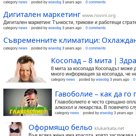
category
news
posted by
wseobg
3 years ago
0 comments
Дигитален маркетинг
www.novini.org
Дигитален маркетинг Тънкости, трикове и работещи страт
category
news
posted by
wseobg
3 years ago
0 comments
Съвременните климатици: Охлаждане
category
news
posted by
wseobg
3 years ago
0 comments
Косопад – 8 мита | Здра
8 мита за косопада Косопадът може д
много информация за косопада, че не
бъдат предотвратени, а лошата новина 
category
news
posted by
wseobg
3 years ago
0
Гавоболие – как да го
Главоболието е често срещано опла
алкохол и лекарства. В повечето с
хидратация. Когато имате главоболи
category
news
posted by
wseobg
3 years ago
Оформящо бельо
klukarkata.net
Във всяка жена има красота, която заслужава 