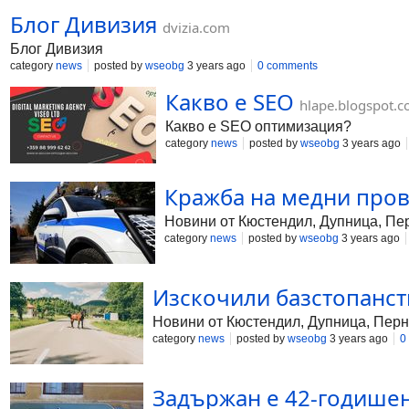
Блог Дивизия
dvizia.com
Блог Дивизия
category
news
posted by
wseobg
3 years ago
0 comments
Какво е SEO
hlape.blogspot.
Какво е SEO оптимизация?
category
news
posted by
wseobg
3 years ago
Кражба на медни пров
Новини от Кюстендил, Дупница, Пер
category
news
posted by
wseobg
3 years ago
Изскочили базстопанст
Новини от Кюстендил, Дупница, Перн
category
news
posted by
wseobg
3 years ago
0
Задържан е 42-годишен