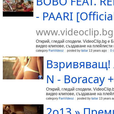
BOBO FEAT. R
- PAARI [Offici
www.videoclip.bg
Открий, гледай сподели. VideoClip.bg е 
видео клипове, създаване на плейлисти 
category
FanVideoz
posted by
tailar
13 years ago
0 
Взривяващ! A
N - Boracay 
Открий, гледай сподели. VideoClip.
видео клипове, създаване на плейл
category
FanVideoz
posted by
tailar
13 years a
2о13 » Премие