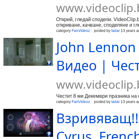
www.videoclip.
Открий, гледай сподели. VideoClip.
откриване, качване, споделяне и г
създаване на плейлисти и запознан
category
FanVideoz
posted by
tailar
13 years a
John Lennon
Видео | Чес
www.videoclip.
Честит 8 ми Декември празника на 
category
FanVideoz
posted by
tailar
13 years a
Взривяващ!! W
Cyrus, Frenc