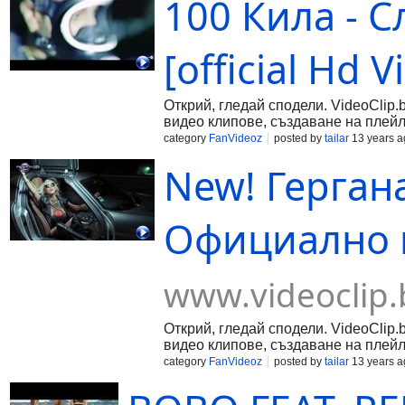
100 Кила - 
[official Hd V
Открий, гледай сподели. VideoClip.
видео клипове, създаване на плейл
category
FanVideoz
posted by
tailar
13 years a
New! Гергана
Официално в
www.videoclip.
Открий, гледай сподели. VideoClip.
видео клипове, създаване на плейл
category
FanVideoz
posted by
tailar
13 years a