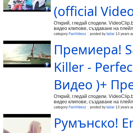
(official Vide
Открий, гледай сподели. VideoClip.
видео клипове, създаване на плейл
category
FanVideoz
posted by
tailar
13 years a
Премиера! Sa
Killer - Perf
Видео )+ Пр
Открий, гледай сподели. VideoClip.
видео клипове, създаване на плейл
category
FanVideoz
posted by
tailar
13 years a
Румънско! End