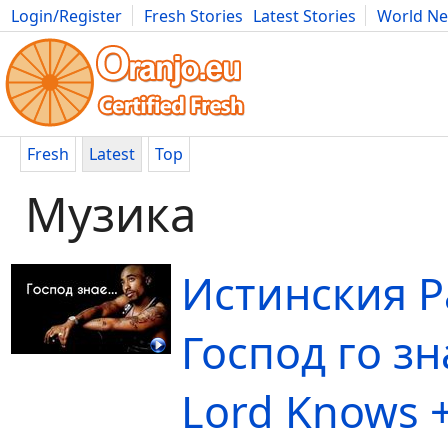
Login/Register
Fresh Stories
Latest Stories
World N
Movies
Anime
Music
Art
Cars
Advice
Science
Photog
Fresh
Latest
Top
Музика
Истинския Р
Господ го зн
Lord Knows 