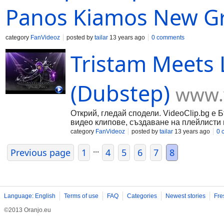
Panos Kiamos New G
category
FanVideoz
posted by
tailar
13 years ago
0 comments
Tristam Meets
(Dubstep)
www.v
Открий, гледай сподели. VideoClip.bg е 
видео клипове, създаване на плейлисти 
category
FanVideoz
posted by
tailar
13 years ago
0 
...
Previous page
1
4
5
6
7
8
Language: English
Terms of use
FAQ
Categories
Newest stories
Fre
©2013 Oranjo.eu