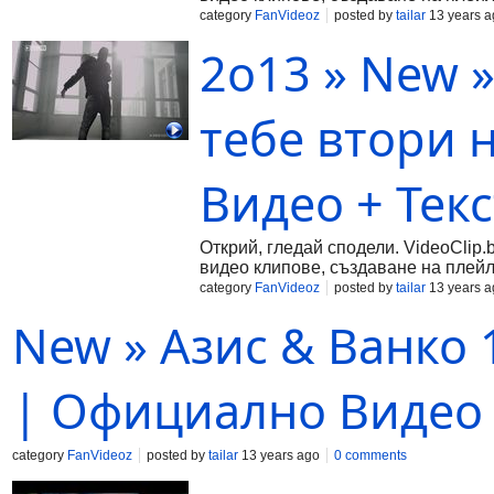
category
FanVideoz
posted by
tailar
13 years a
2о13 » New »
тебе втори 
Видео + Текс
Открий, гледай сподели. VideoClip.
видео клипове, създаване на плейл
category
FanVideoz
posted by
tailar
13 years a
New » Азис & Ванко 
| Официално Видео 
category
FanVideoz
posted by
tailar
13 years ago
0 comments