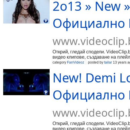
2о13 » New »
Официално В
www.videoclip.
Открий, гледай сподели. VideoClip.
видео клипове, създаване на плейл
category
FanVideoz
posted by
tailar
13 years a
New! Demi Lo
Официално 
www.videoclip.
Открий, гледай сподели. VideoClip.
видео клипове, създаване на плейл