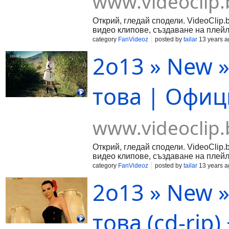
www.videoclip.
Открий, гледай сподели. VideoClip.
видео клипове, създаване на плейл
category
FanVideoz
posted by
tailar
13 years a
2о13 » New »
това | Офиц
www.videoclip.
Открий, гледай сподели. VideoClip.
видео клипове, създаване на плейл
category
FanVideoz
posted by
tailar
13 years a
2о13 » New »
това (cd-rip)