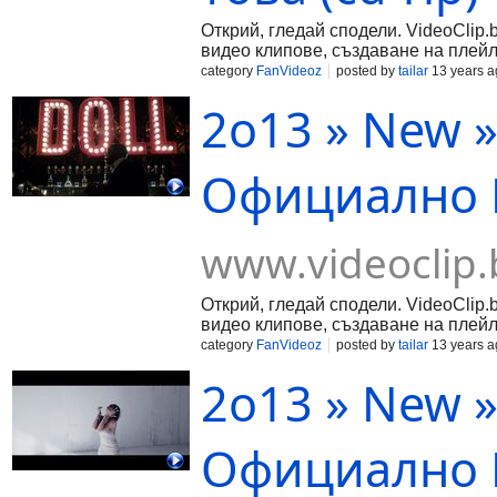
Открий, гледай сподели. VideoClip.
видео клипове, създаване на плейл
category
FanVideoz
posted by
tailar
13 years a
2о13 » New » 
Официално В
www.videoclip.
Открий, гледай сподели. VideoClip.
видео клипове, създаване на плейл
category
FanVideoz
posted by
tailar
13 years a
2о13 » New »
Официално В