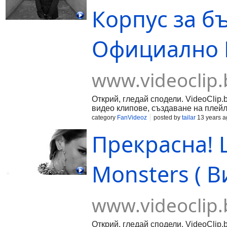
Корпус за б
Официално В
www.videoclip.
Открий, гледай сподели. VideoClip.
видео клипове, създаване на плейл
category
FanVideoz
posted by
tailar
13 years a
Прекрасна! L
Monsters ( В
www.videoclip.
Открий, гледай сподели. VideoClip.