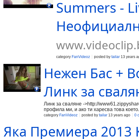
Summers - Liv
Неофициално
www.videoclip.
category
FanVideoz
posted by
tailar
13 years a
Нежен Бас + Вок
Линк за сваля
Линк за сваляне ->http://www61.zippyshar
профила ми, и ако ти харесва това което.
category
FanVideoz
posted by
tailar
13 years ago
0 
Яка Премиера 2013 Кр