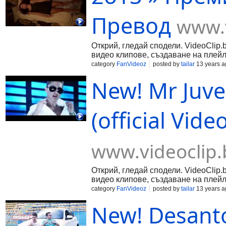
Превод
www.v
Открий, гледай сподели. VideoClip.
видео клипове, създаване на плейл
category
FanVideoz
posted by
tailar
13 years a
New! Mr Juve 
(official Vid
www.videoclip.
Открий, гледай сподели. VideoClip.
видео клипове, създаване на плейл
category
FanVideoz
posted by
tailar
13 years a
New! Desant