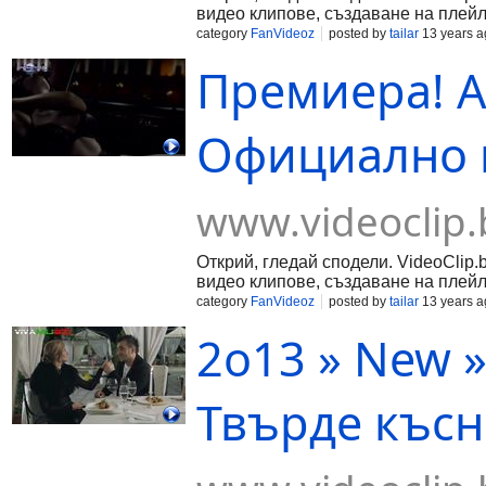
видео клипове, създаване на плейл
category
FanVideoz
posted by
tailar
13 years a
Премиера! А
Официално в
www.videoclip.
Открий, гледай сподели. VideoClip.
видео клипове, създаване на плейл
category
FanVideoz
posted by
tailar
13 years a
2о13 » New 
Твърде късно