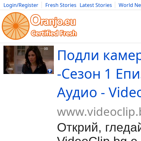
Login/Register
Fresh Stories
Latest Stories
World N
Movies
Anime
Music
Art
Cars
Advice
Science
Photog
Подли каме
-Сезон 1 Епи
Аудио - Vide
www.videoclip.
Открий, гледа