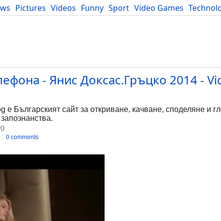
ews
Pictures
Videos
Funny
Sport
Video Games
Technol
Developers
Blog
лефона - Янис Доксас.Гръцко 2014 - Vi
bg е Българският сайт за откриване, качване, споделяне и г
 запознанства.
bg
0 comments