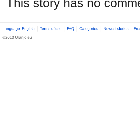
This story has no comm
Language: English
Terms of use
FAQ
Categories
Newest stories
Fre
©2013 Oranjo.eu