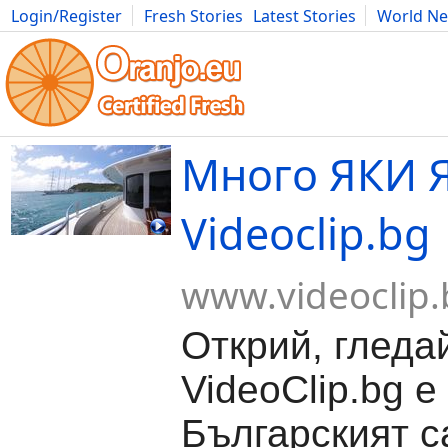
Login/Register
Fresh Stories
Latest Stories
World N
Movies
Anime
Music
Art
Cars
Advice
Science
Photog
Много ЯКИ Я
Videoclip.bg
www.videoclip.
Открий, гледа
VideoClip.bg е
Българският с