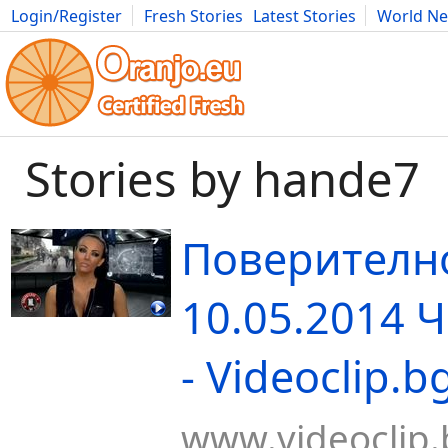
Login/Register
Fresh Stories
Latest Stories
World N
Movies
Anime
Music
Art
Cars
Advice
Science
Photog
Stories by hande7
Поверително
10.05.2014 Ч
- Videoclip.b
www.videoclip.