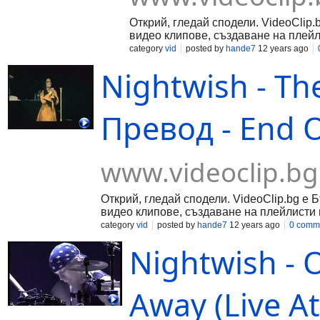
Открий, гледай сподели. VideoClip.
видео клипове, създаване на плейл
category
vid
posted by
hande7
12 years ago
Nightwish - Th
Превод - End O
www.videoclip.bg
Открий, гледай сподели. VideoClip.bg е 
видео клипове, създаване на плейлисти 
category
vid
posted by
hande7
12 years ago
0 comm
Nightwish - O
Away (Live At