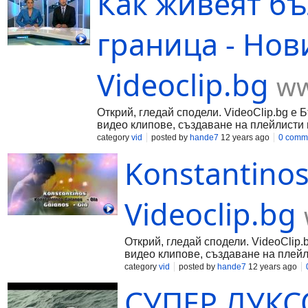
Как живеят бъ
граница - Нов
Videoclip.bg
ww
Открий, гледай сподели. VideoClip.bg е 
видео клипове, създаване на плейлисти 
category
vid
posted by
hande7
12 years ago
0 comm
Konstantinos
Videoclip.bg
Открий, гледай сподели. VideoClip.
видео клипове, създаване на плейл
category
vid
posted by
hande7
12 years ago
СУПЕР ЛУКСО