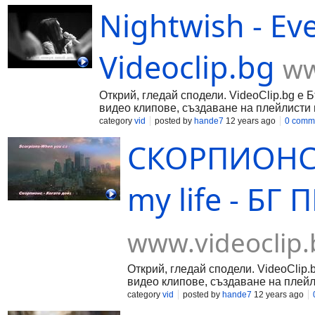
Nightwish - Ev
Videoclip.bg
ww
Открий, гледай сподели. VideoClip.bg е 
видео клипове, създаване на плейлисти 
category
vid
posted by
hande7
12 years ago
0 comm
СКОРПИОНС -
my life - БГ 
www.videoclip.
Открий, гледай сподели. VideoClip.
видео клипове, създаване на плейл
category
vid
posted by
hande7
12 years ago