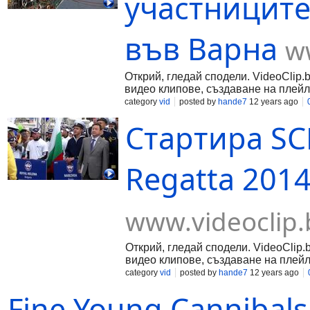
участниците
във Варна
w
Открий, гледай сподели. VideoClip.
видео клипове, създаване на плейл
category
vid
posted by
hande7
12 years ago
Стартира SCF 
Regatta 2014
www.videoclip.
Открий, гледай сподели. VideoClip.
видео клипове, създаване на плейл
category
vid
posted by
hande7
12 years ago
Fine Young Cannibals