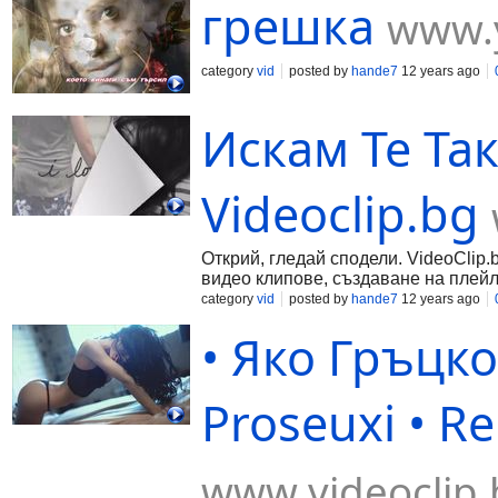
грешка
www.
category
vid
posted by
hande7
12 years ago
Искам Те Так
Videoclip.bg
Открий, гледай сподели. VideoClip.
видео клипове, създаване на плейл
category
vid
posted by
hande7
12 years ago
• Яко Гръцко 
Proseuxi • Re
www.videoclip.