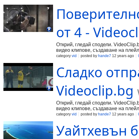
Поверително
от 4 - Videoc
Открий, гледай сподели. VideoClip.
видео клипове, създаване на плейл
category
vid
posted by
hande7
12 years ago
Сладко отпра
Videoclip.bg
Открий, гледай сподели. VideoClip.
видео клипове, създаване на плейл
category
vid
posted by
hande7
12 years ago
Уайтхевън б