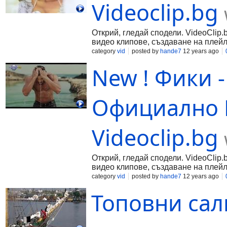
Videoclip.bg
Открий, гледай сподели. VideoClip.
видео клипове, създаване на плейл
category
vid
posted by
hande7
12 years ago
New ! Фики -
Официално В
Videoclip.bg
Открий, гледай сподели. VideoClip.
видео клипове, създаване на плейл
category
vid
posted by
hande7
12 years ago
Топовни са