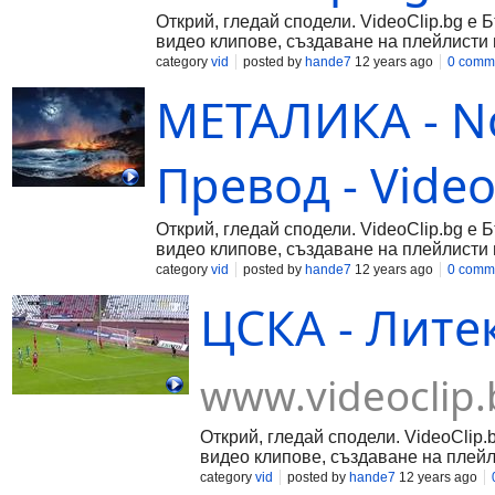
Открий, гледай сподели. VideoClip.bg е 
видео клипове, създаване на плейлисти 
category
vid
posted by
hande7
12 years ago
0 comm
МЕТАЛИКА - Not
Превод - Video
Открий, гледай сподели. VideoClip.bg е 
видео клипове, създаване на плейлисти 
category
vid
posted by
hande7
12 years ago
0 comm
ЦСКА - Литекс
www.videoclip.
Открий, гледай сподели. VideoClip.
видео клипове, създаване на плейл
category
vid
posted by
hande7
12 years ago