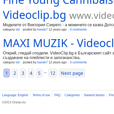
Videoclip.bg
www.video
Моделите от Виктория Сикретс - а момичето се казва Дотс
category
vid
posted by
hande7
12 years ago
0 comments
MAXI MUZIK - Videocl
Открий, гледай сподели. VideoClip.bg е Българският сайт 
създаване на плейлисти и запознанства.
category
vid
posted by
hande7
12 years ago
0 comments
...
1
2
3
4
5
12
Next page
Language: English
Terms of use
FAQ
Categories
Newest stories
Fre
©2013 Oranjo.eu