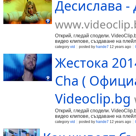
Десислава - 
www.videoclip.
Открий, гледай сподели. VideoClip.
видео клипове, създаване на плейл
category
vid
posted by
hande7
12 years ago
Жестока 2014 
Cha ( Официа
Videoclip.bg
Открий, гледай сподели. VideoClip.
видео клипове, създаване на плейл
category
vid
posted by
hande7
12 years ago