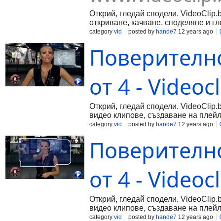
Открий, гледай сподели. VideoClip.
откриване, качване, споделяне и г
създаване на плейлисти и запознан
category
vid
posted by
hande7
12 years ago
Поверително
от 4 - Videoc
Открий, гледай сподели. VideoClip.
видео клипове, създаване на плейл
category
vid
posted by
hande7
12 years ago
Поверително
от 4 - Videoc
Открий, гледай сподели. VideoClip.
видео клипове, създаване на плейл
category
vid
posted by
hande7
12 years ago