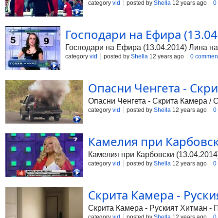
category
vid
posted by
Shella
12 years ago
0
Господари на Ефира (13.04
Господари на Ефира (13.04.2014) Лина н
category
vid
posted by
Shella
12 years ago
0 commen
Опасни Ченгета - Скрит
Опасни Ченгета - Скрита Камера / 
category
vid
posted by
Shella
12 years ago
0
Камелия при Карбовски 
Камелия при Карбовски (13.04.2014
category
vid
posted by
Shella
12 years ago
0
Скрита Камера - Руски
Скрита Камера - Руският Хитман - 
category
vid
posted by
Shella
12 years ago
0