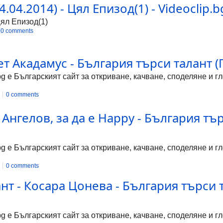
.04.2014) - Цял Епизод(1) - Videoclip.b
Цял Епизод(1)
0 comments
лет Акадамус - България търси талант
bg е Българският сайт за откриване, качване, споделяне и 
0 comments
 Ангелов, за да е Happy - България 
bg е Българският сайт за откриване, качване, споделяне и 
0 comments
ант - Косара Цонева - България търс
bg е Българският сайт за откриване, качване, споделяне и 