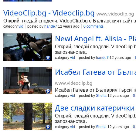
VideoClip.bg - Videoclip.bg
www.videoclip.bg
Открий, гледай сподели. VideoClip.bg е Българският сайт 
category
vid
posted by
hande7
12 years ago
0 comments
New! Angel ft. Alisia - P
Открий, гледай сподели. VideoClip.
запознанства.
category
vid
posted by
hande7
12 years ago
Исабел Гатева от Българ
www.videoclip.bg
Исабел Гатева от България търси та
category
vid
posted by
Shella
12 years ago
0
Две сладки катерички с
Открий, гледай сподели. VideoClip.
запознанства.
category
vid
posted by
Shella
12 years ago
0