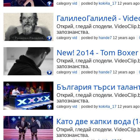
category
vid
posted by
koki4a_17
12 years ago
ГалилеоГалилей - Video
Открий, гледай сподели. VideoClip.
запознанства.
category
vid
posted by
hande7
12 years ago
New! 2o14 - Tom Boxer f
Открий, гледай сподели. VideoClip.
запознанства.
category
vid
posted by
hande7
12 years ago
България търси талант
Открий, гледай сподели. VideoClip.
запознанства.
category
vid
posted by
koki4a_17
12 years ago
Като две капки вода (14
Открий, гледай сподели. VideoClip.
запознанства.