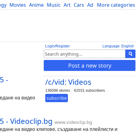
ogy
Movies
Anime
Music
Art
Cars
Advice
More categories
Science
Login/Register
Language: English
Post a new story
5 -
/c/vid: Videos
136096 stories
62031 subscribers
ледане на видео
subscribe
- Videoclip.bg
www.videoclip.bg
гледане на видео клипове, създаване на плейлисти и