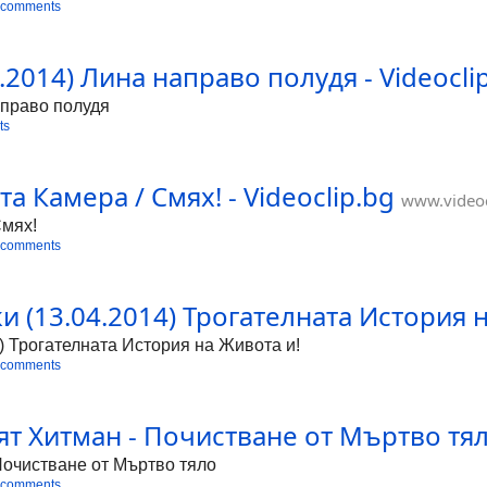
 comments
.2014) Лина направо полудя - Videocli
аправо полудя
ts
а Камера / Смях! - Videoclip.bg
www.videoc
Смях!
 comments
(13.04.2014) Трогателната История на 
) Трогателната История на Живота и!
 comments
ят Хитман - Почистване от Мъртво тяло
Почистване от Мъртво тяло
 comments