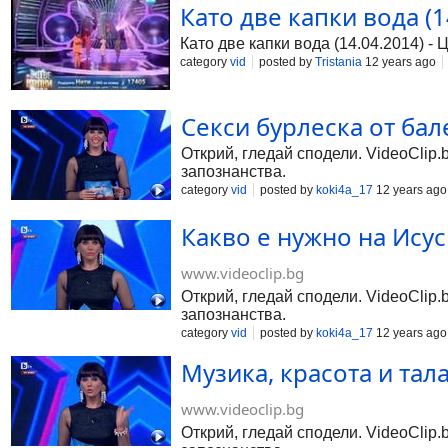
Като две капки вода (14
Като две капки вода (14.04.2014) - 
category
vid
posted by
Tristania
12 years ago
Секси бурлеска от ба
Открий, гледай сподели. VideoClip.
запознанства.
category
vid
posted by
koki4a_17
12 years ago
Какво е нужно на Исус
www.videoclip.bg
Открий, гледай сподели. VideoClip.
запознанства.
category
vid
posted by
koki4a_17
12 years ago
Музика, красота и тал
www.videoclip.bg
Открий, гледай сподели. VideoClip.