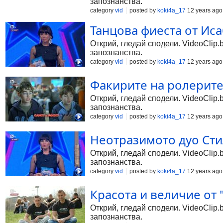
запознанства.
category
vid
posted by
koki4a_17
12 years ago
Танцова фиеста от Ис
Открий, гледай сподели. VideoClip.
запознанства.
category
vid
posted by
koki4a_17
12 years ago
Факирите на ролерите
Открий, гледай сподели. VideoClip.
запознанства.
category
vid
posted by
koki4a_17
12 years ago
Неотразимото дуо Сти
Открий, гледай сподели. VideoClip.
запознанства.
category
vid
posted by
koki4a_17
12 years ago
Красота и величие от 
Открий, гледай сподели. VideoClip.
запознанства.