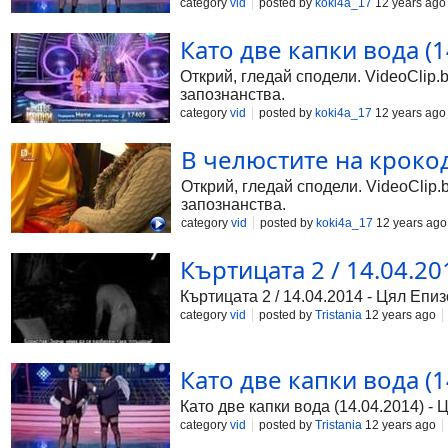
category
vid
posted by
koki4a_17
12 years ago
Като две капки вода (14
Открий, гледай сподели. VideoClip.
запознанства.
category
vid
posted by
koki4a_17
12 years ago
В челюстите на кроко
Открий, гледай сподели. VideoClip.
запознанства.
category
vid
posted by
koki4a_17
12 years ago
Къртицата 2 / 14.04.201
Къртицата 2 / 14.04.2014 - Цял Епи
category
vid
posted by
Tristania
12 years ago
Като две капки вода (14
Като две капки вода (14.04.2014) - 
category
vid
posted by
Tristania
12 years ago