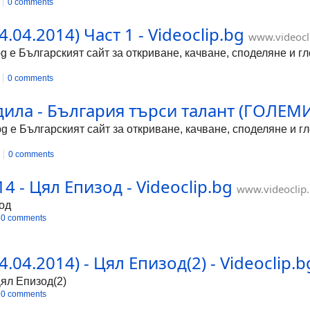
0 comments
.04.2014) Част 1 - Videoclip.bg
www.videocl
bg е Българският сайт за откриване, качване, споделяне и 
0 comments
дила - България търси талант (ГОЛЕМ
bg е Българският сайт за откриване, качване, споделяне и 
0 comments
4 - Цял Епизод - Videoclip.bg
www.videoclip
зод
0 comments
.04.2014) - Цял Епизод(2) - Videoclip.b
Цял Епизод(2)
0 comments