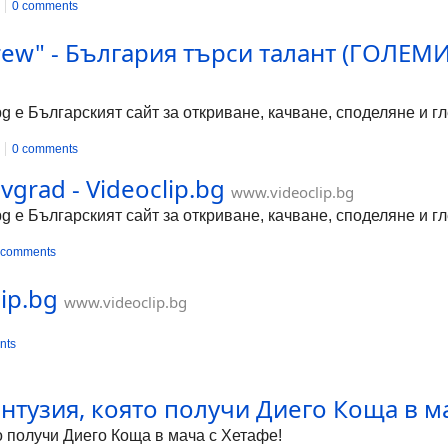
0 comments
ew" - България търси талант (ГОЛЕМИ
bg е Българският сайт за откриване, качване, споделяне и 
0 comments
evgrad - Videoclip.bg
www.videoclip.bg
bg е Българският сайт за откриване, качване, споделяне и 
 comments
ip.bg
www.videoclip.bg
nts
тузия, която получи Диего Коща в мач
 получи Диего Коща в мача с Хетафе!