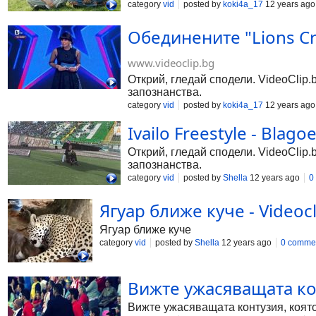
category
vid
posted by
koki4a_17
12 years ago
Обединените "Lions Cr
www.videoclip.bg
Открий, гледай сподели. VideoClip.
запознанства.
category
vid
posted by
koki4a_17
12 years ago
Ivailo Freestyle - Blago
Открий, гледай сподели. VideoClip.
запознанства.
category
vid
posted by
Shella
12 years ago
0
Ягуар ближе куче - Videocl
Ягуар ближе куче
category
vid
posted by
Shella
12 years ago
0 comme
Вижте ужасяващата кон
Вижте ужасяващата контузия, която