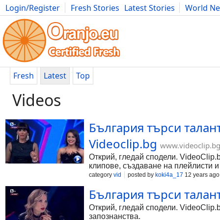
Login/Register
Fresh Stories
Latest Stories
World N
Photography
Comics
Bulgaria
Fitness
Food
Literature
Fresh
Latest
Top
Videos
България търси талан
Videoclip.bg
www.videoclip.b
Открий, гледай сподели. VideoClip.
клипове, създаване на плейлисти и
category
vid
posted by
koki4a_17
12 years ago
България търси талант
Открий, гледай сподели. VideoClip.
запознанства.