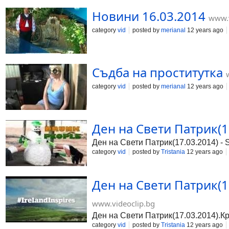
Новини 16.03.2014
www.v
category
vid
posted by
merianal
12 years ago
Съдба на проститутка
category
vid
posted by
merianal
12 years ago
Ден на Свети Патрик(17.
Ден на Свети Патрик(17.03.2014) - St
category
vid
posted by
Tristania
12 years ago
Ден на Свети Патрик(17
www.videoclip.bg
Ден на Свети Патрик(17.03.2014).Кра
category
vid
posted by
Tristania
12 years ago