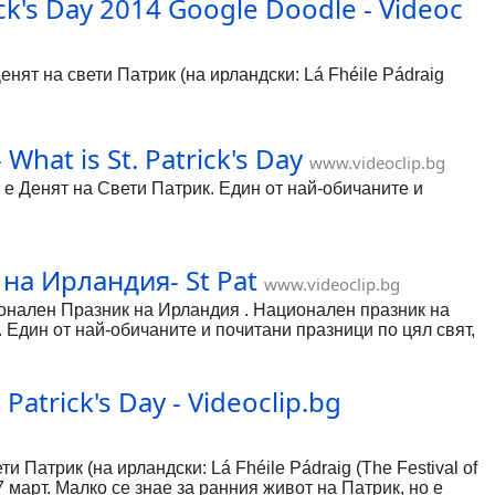
ck's Day 2014 Google Doodle - Videoc
енят на свети Патрик (на ирландски: Lá Fhéile Pádraig
at is St. Patrick's Day
www.videoclip.bg
е Денят на Свети Патрик. Един от най-обичаните и
на Ирландия- St Pat
www.videoclip.bg
ационален Празник на Ирландия . Национален празник на
 Един от най-обичаните и почитани празници по цял свят,
а, посветени на Свети Патрик в самата столицата Дъблин,
дават стотици барабанчици, а в Денят на Свети Партик
дни прояви литературен и музикален фестивал, танцови,
Patrick's Day - Videoclip.bg
ко, което забавлява бурния нрав на ирландците. Зеленият
"Гинес".
ти Патрик (на ирландски: Lá Fhéile Pádraig (The Festival of
 17 март. Малко се знае за ранния живот на Патрик, но е