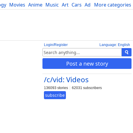
ogy
Movies
Anime
Music
Art
Cars
Advice
More categories
Science
Login/Register
Language: English
Post a new story
/c/vid: Videos
136093 stories
62031 subscribers
subscribe