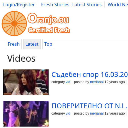
Login/Register
Fresh Stories
Latest Stories
World N
Photography
Comics
Bulgaria
Fitness
Food
Literature
Fresh
Latest
Top
Videos
Съдебен спор 16.03.2
category
vid
posted by
merianal
12 years ago
ПОВЕРИТЕЛНО ОТ N.L. 
category
vid
posted by
merianal
12 years ago