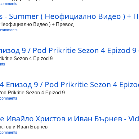
итания по време на римските нашествия в богато римо-брита
 comments
огато е на 16 год., е отвлечен от ирландски нашественици 
s - Summer ( Неофициално Видео ) + Пр
я, най-вероятно в Майо, но точното място не е известно. В 
ото, като стигне до брега, където да се качи на кораб, кой
( Неофициално Видео ) + Превод
м църквата в Оксер в Галия и става свещеник
 comments
зод 9 / Pod Prikritie Sezon 4 Epizod 9
kritie Sezon 4 Epizod 9
nts
пизод 9 / Pod Prikritie Sezon 4 Epizod
d Prikritie Sezon 4 Epizod 9
 comments
те Ивайло Христов и Иван Бърнев - Vid
истов и Иван Бърнев
 comments