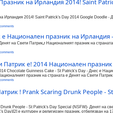
Празник на Ирландия 2014! Saint Patri
а Ирландия 2014! Saint Patrick's Day 2014 Google Doodle - Д
 comments
е Национален празник на Ирландия - Wh
енят на Свети Патрик„r Националният празник на страната 
 comments
и Патрик е! 2014 Национален празник 
014 Chocolate Guinness Cake - St Patrick's Day - Днес е Н
ационалният празник на страната е Денят на Свети Патрик.
инаги и навсякъде имат осезаемо присъствие. Празненстват
 comments
ължават до 19 март. Началото на всенародните увеселения 
стюми, в рамките на 5-те дни се организират най-разнообра
трик ! Prank Scaring Drunk People - St 
оже и без панаири, фойерверки, игри, гонки с лодки и всич
ъде, и разбира се, се пие най-често, тъмна ирландска бира 
Drunk People - St Patrick's Day Special (NSFW)- Денят на све
ick's Day)[2] е културен и религиозен празник, отбелязван на