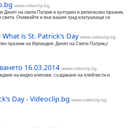
p.bg
www.videoclip.bg
 Денят на свети Патрик е културен и религиозен празник,
по света. Очаквайте и във вашия град клатушкащи се
 Унас той не е официален, но нароилите се ирландски
пиене на ирландска бира и уиски, а повечето клубове у
ети Патрик, се е родил в Бануен, Уелс, приблизително в
at is St. Patrick's Day
www.videoclip.bg
 възраст бил отвлечен и продаден в робство от група
години успял да избяга в Галия.
лен празник на Ирландия: Денят на Свети Патрик„r
ването 16.03.2014
www.videoclip.bg
гледане на видео клипове, създаване на плейлисти и
's Day - Videoclip.bg
www.videoclip.bg