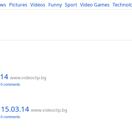
ews
Pictures
Videos
Funny
Sport
Video Games
Technol
Developers
Blog
014
www.videoclip.bg
0 comments
15.03.14
www.videoclip.bg
0 comments