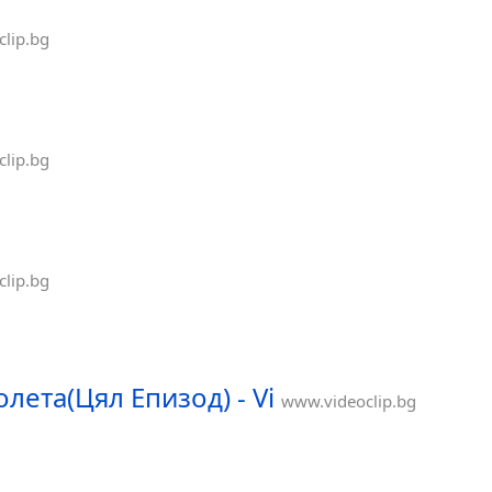
lip.bg
lip.bg
lip.bg
лета(Цял Епизод) - Vi
www.videoclip.bg