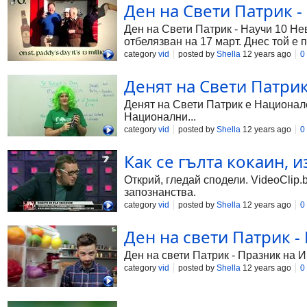
Ден на Свети Патрик -
Ден на Свети Патрик - Научи 10 Не
отбелязван на 17 март. Днес той е
младежи, облечени в зелени дрехи.
category
vid
posted by
Shella
12 years ago
0
пъбове го промотират доста усилено
нас започнаха още в петък да го от
Денят на Свети Патрик 
385 г. Дадено му било името Мейуин
ирландци, които нападнали селото 
Денят на Свети Патрик е Национале
Национални...
category
vid
posted by
Shella
12 years ago
0
Как се гълта кокаин, 
Открий, гледай сподели. VideoClip.
запознанства.
category
vid
posted by
Shella
12 years ago
0
Ден на свети Патрик - 
Ден на свети Патрик - Празник на Ир
category
vid
posted by
Shella
12 years ago
0