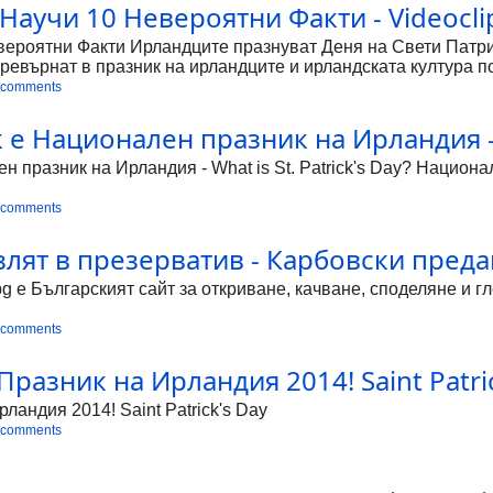
 Научи 10 Невероятни Факти - Videocli
вероятни Факти Ирландците празнуват Деня на Свети Патрик
 превърнат в празник на ирландците и ирландската култура 
 През последните години празникът се чества и в България.
 comments
. Младите хора го харесват, можи би и защото той включва 
белязват. Легендите разказват, че патронът на Ирландия, Св
е Национален празник на Ирландия - Wh
. До 16-годишната си възраст се смятал за езичник. На тази
му. По време на робството се доближил до Бога. След шест 
н празник на Ирландия - What is St. Patrick's Day? Национа
 comments
излят в презерватив - Карбовски преда
bg е Българският сайт за откриване, качване, споделяне и 
 comments
Празник на Ирландия 2014! Saint Patrick
ландия 2014! Saint Patrick's Day
 comments