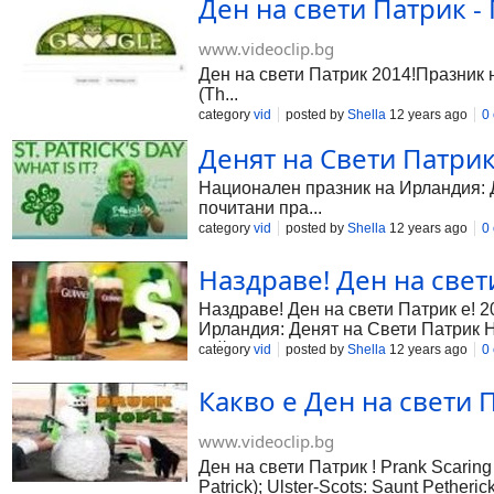
Ден на свети Патрик - 
www.videoclip.bg
Ден на свети Патрик 2014!Празник н
(Th...
category
vid
posted by
Shella
12 years ago
0
Денят на Свети Патрик 
Национален празник на Ирландия: Д
почитани пра...
category
vid
posted by
Shella
12 years ago
0
Наздраве! Ден на свет
Наздраве! Ден на свети Патрик е! 2
Ирландия: Денят на Свети Патрик Н
тъй като колоритните ирландци - в
category
vid
posted by
Shella
12 years ago
0
по традиция започват от 15 и прод
има грандиозен парад с маски и ко
Какво е Ден на свети Па
театрални и циркови програми, не м
цвят - символ на Ирландия е навсяк
www.videoclip.bg
Ден на свети Патрик ! Prank Scaring 
Patrick); Ulster-Scots: Saunt Pether