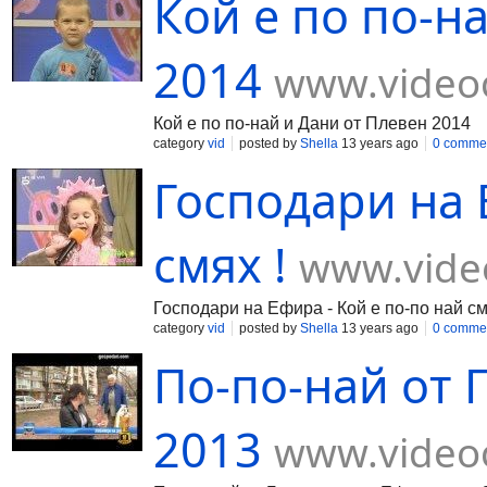
Кой е по по-н
2014
www.videoc
Кой е по по-най и Дани от Плевен 2014
category
vid
posted by
Shella
13 years ago
0 comme
Господари на 
смях !
www.video
Господари на Ефира - Кой е по-по най см
category
vid
posted by
Shella
13 years ago
0 comme
По-по-най от 
2013
www.videoc