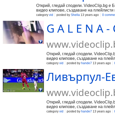
Открий, гледай сподели. VideoClip.bg е 
видео клипове, създаване на плейлисти 
category
vid
posted by
Shella
13 years ago
0 comme
G A L E N A 
www.videoclip.
Открий, гледай сподели. VideoClip.
видео клипове, създаване на плейл
category
vid
posted by
hande7
13 years ago
Ливърпул-Ев
www.videoclip.
Открий, гледай сподели. VideoClip.
видео клипове, създаване на плейл
category
vid
posted by
hande7
13 years ago