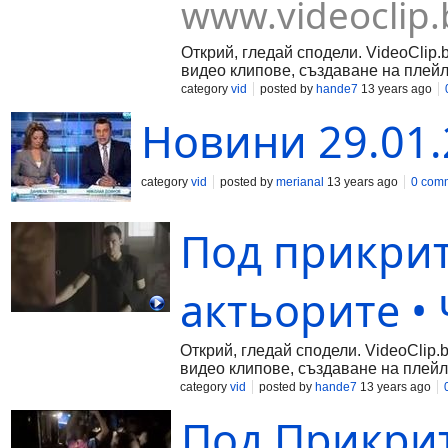
www.videoclip.
Открий, гледай сподели. VideoClip.
видео клипове, създаване на плейл
category
vid
posted by
hande7
13 years ago
Новини 29.01.
category
vid
posted by
merianal
13 years ago
0 com
Под прикрит
актьорите • 
Открий, гледай сподели. VideoClip.
видео клипове, създаване на плейл
category
vid
posted by
hande7
13 years ago
Под Прикрит