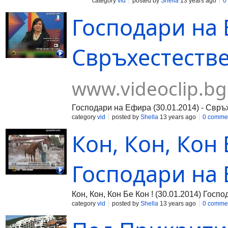
category
vid
posted by
Shella
13 years ago
0
Господари на Е
Свръхестеств
www.videoclip.bg
Господари на Ефира (30.01.2014) - Свр
category
vid
posted by
Shella
13 years ago
0 comme
Кон, Кон, Кон 
Господари на 
Кон, Кон, Кон Бе Кон ! (30.01.2014) Госп
category
vid
posted by
Shella
13 years ago
0 comme