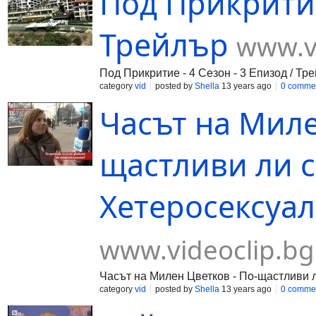
Под Прикритие
Трейлър
www.v
Под Прикритие - 4 Сезон - 3 Епизод / Тр
category
vid
posted by
Shella
13 years ago
0 comme
Часът на Миле
щастливи ли с
Хетеросексуал
www.videoclip.bg
Часът на Милен Цветков - По-щастливи л
category
vid
posted by
Shella
13 years ago
0 comme