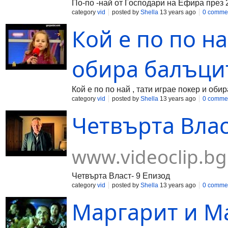
По-по -най от Господари на Ефира през 
category
vid
posted by
Shella
13 years ago
0 comme
Кой е по по на
обира балъцит
Кой е по по най , тати играе покер и оби
category
vid
posted by
Shella
13 years ago
0 comme
Четвърта Влас
www.videoclip.bg
Четвърта Власт- 9 Епизод
category
vid
posted by
Shella
13 years ago
0 comme
Маргарит и Ма