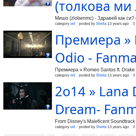
(толкова ми
Мишо (zlobenmc) - Здравей как си?
category
vid
posted by
Shella
13 years ago
0
Премиера » R
Odio - Fanm
Премиера » Romeo Santos ft. Drake
category
vid
posted by
Shella
13 years ago
0
2o14 » Lana 
Dream- Fan
From Disney's Maleficent Soundtrac
category
vid
posted by
Shella
13 years ago
0