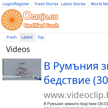
Login/Register
Fresh Stories
Latest Stories
World N
Movies
Anime
Music
Art
Cars
Advice
Science
Photog
Fresh
Latest
Top
Videos
В Румъния 
бедствие (30
www.videoclip.
В Румъния зимното бедствие (30.01