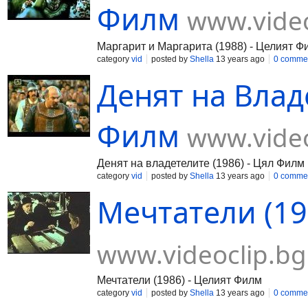
Филм
www.video
Маргарит и Маргарита (1988) - Целият Ф
category
vid
posted by
Shella
13 years ago
0 comme
Денят на Владе
Филм
www.video
Денят на владетелите (1986) - Цял Филм
category
vid
posted by
Shella
13 years ago
0 comme
Мечтатели (19
www.videoclip.bg
Мечтатели (1986) - Целият Филм
category
vid
posted by
Shella
13 years ago
0 comme