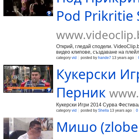
Pod Prikritie
www.videoclip.
Открий, гледай сподели. VideoClip.
видео клипове, създаване на плейл
category
vid
posted by
hande7
13 years ago
Кукерски Иг
Перник
www.v
Кукерски Игри 2014 Сурва Фестива
category
vid
posted by
Shella
13 years ago
0
Мишо (zlobe