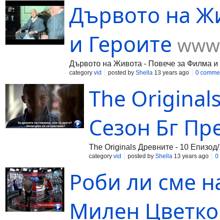
Дървото на Жи
и Героите
www.
Дървото на Живота - Повече за Филма и
category
vid
posted by
Shella
13 years ago
0 comme
The Original
Сезон Бг Пр
The Originals Древните - 10 Епизод
category
vid
posted by
Shella
13 years ago
0
Роби ли сме н
Милен Цветко