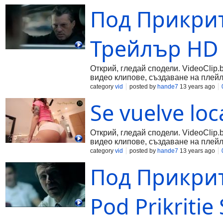
Под Прикрит
Трейлър HD
Открий, гледай сподели. VideoClip.
видео клипове, създаване на плейл
category
vid
posted by
hande7
13 years ago
Se vuelve lo
Открий, гледай сподели. VideoClip.
видео клипове, създаване на плейл
category
vid
posted by
hande7
13 years ago
Под Прикрит
Pod Prikritie