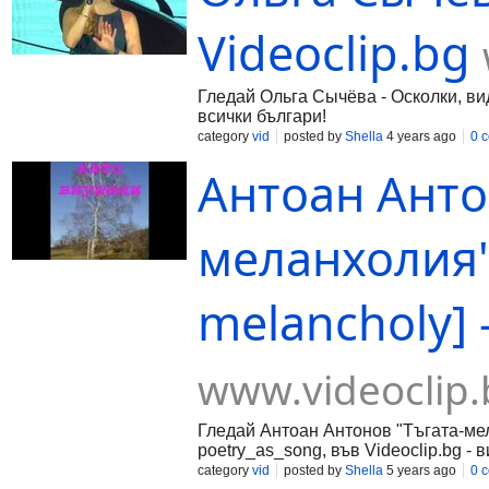
Videoclip.bg
Гледай Ольга Сычёва - Осколки, вид
всички българи!
category
vid
posted by
Shella
4 years ago
0 
Антоан Анто
меланхолия" 
melancholy] -
www.videoclip.
Гледай Антоан Антонов "Тъгата-мел
poetry_as_song, във Videoclip.bg - 
category
vid
posted by
Shella
5 years ago
0 