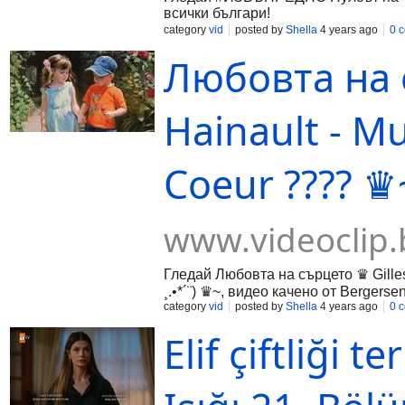
всички българи!
category
vid
posted by
Shella
4 years ago
0 
Любовта на 
Hainault - Mu
Coeur ???? 
www.videoclip.
Гледай Любовта на сърцето ♛ Gilles
¸.•*´¨) ♛~, видео качено от Bergers
category
vid
posted by
Shella
4 years ago
0 
Elif çiftliği t