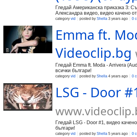
Гледай Американска приказка 3: Съ
Александра видео, видео качено от K
българи!
category
vid
posted by
Shella
3 years ago
0 
Emma ft. Moda
Videoclip.bg
Гледай Emma ft. Moda - Arrivera (Au
всички българи!
category
vid
posted by
Shella
4 years ago
0 
LSG - Door #1
www.videoclip.
Гледай LSG - Door #1, видео качено
българи!
category
vid
posted by
Shella
5 years ago
0 