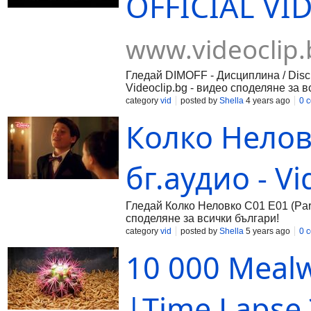
OFFICIAL VID
www.videoclip.
Гледай DIMOFF - Дисциплина / Disci
Videoclip.bg - видео споделяне за в
category
vid
posted by
Shella
4 years ago
0 
Колко Неловк
бг.аудио - Vi
Гледай Колко Неловко С01 Е01 (Paren
споделяне за всички българи!
category
vid
posted by
Shella
5 years ago
0 
10 000 Mealw
|Time Lapse ?