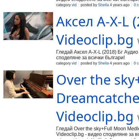
category
vid
posted by
Shella
4 years ago
0 
Аксел A-X-L (
Videoclip.bg
Гледай Аксел A-X-L (2018) Бг Аудио 
споделяне за всички българи!
category
vid
posted by
Shella
4 years ago
0 
Over the sky
Dreamcatcher
Videoclip.bg
Гледай Over the sky+Full Moon Medl
Videoclip.bg - видео споделяне за в