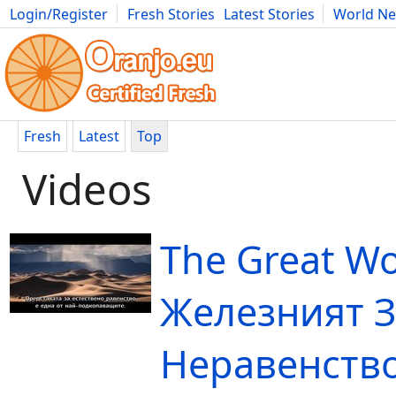
Login/Register
Fresh Stories
Latest Stories
World N
Movies
Anime
Music
Art
Cars
Advice
Science
Photog
Fresh
Latest
Top
Videos
The Great Wo
Железният З
Неравенство