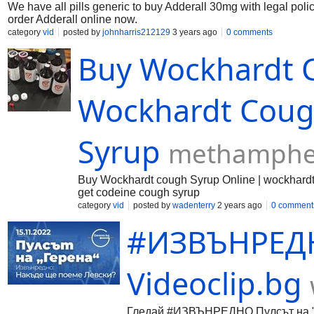
We have all pills generic to buy Adderall 30mg with legal pol
order Adderall online now.
category
vid
posted by
johnharris212129
3 years ago
0 comments
Buy Wockhardt C
Wockhardt Cough
Syrup
methamphe
Buy Wockhardt cough Syrup Online | wockhardt 
get codeine cough syrup
category
vid
posted by
wadenterry
2 years ago
0 comment
#ИЗВЪНРЕДНО
Videoclip.bg
Гледай #ИЗВЪНРЕДНО Пулсът на "Гер