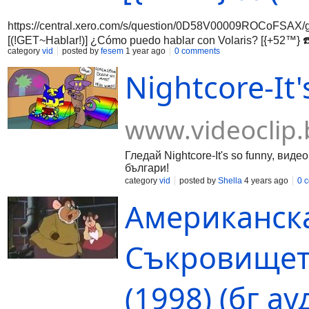
https://central.xero.com/s/question/0D58V00009ROCoFSA
[(!GET~Hablar!)] ¿Cómo puedo hablar con Volaris? [{+52™} ☎️
category
vid
posted by
fesem
1 year ago
0 comments
puedes hacerlo fácilmente llamando al número gratuito ???
Nightcore-It'
llamar al ☎️〄????✅+52 (55) 7100 2030 (USA) para obtener a
capacitados para ayudarte con cualquier inquietud sobre tu vi
www.videoclip.
Гледай Nightcore-It's so funny, виде
българи!
category
vid
posted by
Shella
4 years ago
0 
Американска
Съкровищет
(1998) (бг ау