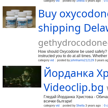
category
vid
posted by
Shella
5 years ago
0 
Buy oxycodon
shipping Dela
gethydrocodone
How should Oxycodone be used safely? It 
instructed you to do at all times. Whether 
category
vid
posted by
johnharris212129
3 years a
Йорданка Хр
Videoclip.bg
Гледай Йорданка Христова - Обичай 
всички българи!
category
vid
posted by
Shella
3 years ago
0 