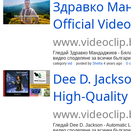
Здравко Ман
Official Vide
www.videoclip.
Гледай Здравко Мандаджиев - Бяла С
видео споделяне за всички българи
category
vid
posted by
Shella
4 years ago
0 
Dee D. Jacks
High-Quality 
www.videoclip.
Гледай Dee D. Jackson - Automatic Lo
видео споделяне за всички българи