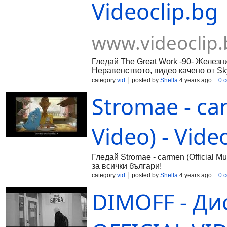
Videoclip.bg
www.videoclip.
Гледай The Great Work -90- Железн
Неравенството, видео качено от Sky
видео споделяне за всички българи
category
vid
posted by
Shella
4 years ago
0 
Stromae - car
Video) - Vide
Гледай Stromae - carmen (Official M
за всички българи!
category
vid
posted by
Shella
4 years ago
0 
DIMOFF - Дис