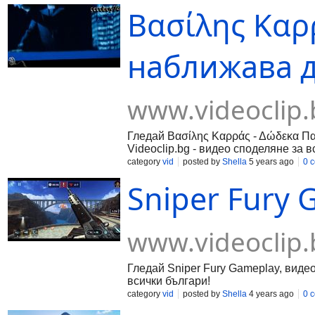
Βασίλης Καρ
наближава дв
www.videoclip.
Гледай Βασίλης Καρράς - Δώδεκα Πα
Videoclip.bg - видео споделяне за в
category
vid
posted by
Shella
5 years ago
0 
Sniper Fury 
www.videoclip.
Гледай Sniper Fury Gameplay, видео 
всички българи!
category
vid
posted by
Shella
4 years ago
0 