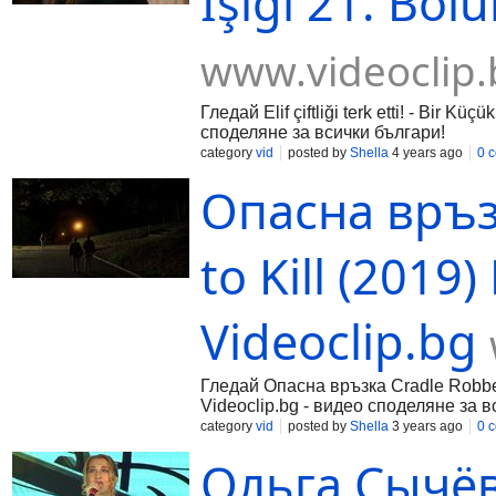
Işığı 21. Böl
www.videoclip.
Гледай Elif çiftliği terk etti! - Bir K
споделяне за всички българи!
category
vid
posted by
Shella
4 years ago
0 
Опасна връз
to Kill (2019
Videoclip.bg
Гледай Опасна връзка Cradle Robber 
Videoclip.bg - видео споделяне за в
category
vid
posted by
Shella
3 years ago
0 
Ольга Сычёв