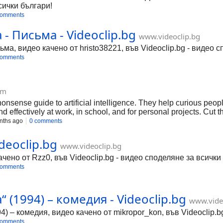
сички българи!
comments
- Письма - Videoclip.bg
www.videoclip.bg
ма, видео качено от hristo38221, във Videoclip.bg - видео с
comments
om
onsense guide to artificial intelligence. They help curious peo
 effectively at work, in school, and for personal projects. Cut th
n frameworks, and grounded evaluations so you can apply AI with
nths ago
0 comments
deoclip.bg
www.videoclip.bg
чено от Rzz0, във Videoclip.bg - видео споделяне за всички
comments
 (1994) – комедия - Videoclip.bg
www.vide
4) – комедия, видео качено от mikropor_kon, във Videoclip.b
comments