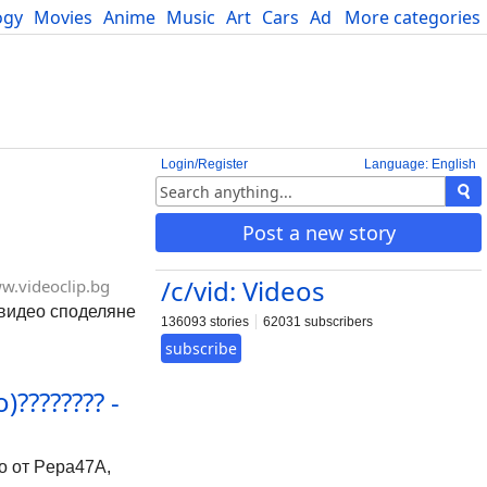
ogy
Movies
Anime
Music
Art
Cars
Advice
More categories
Science
Login/Register
Language: English
Post a new story
/c/vid: Videos
w.videoclip.bg
- видео споделяне
136093 stories
62031 subscribers
subscribe
???????? -
но от Pepa47A,