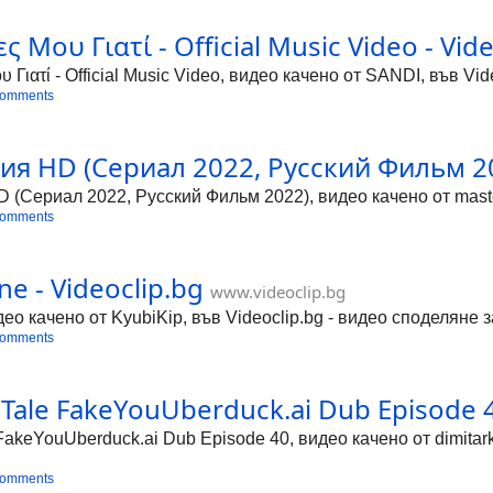
ς Μου Γιατί - Official Music Video - Vid
 Γιατί - Official Music Video, видео качено от SANDI, във Vi
comments
ия HD (Сериал 2022, Русский Фильм 202
(Сериал 2022, Русский Фильм 2022), видео качено от master
comments
e - Videoclip.bg
www.videoclip.bg
део качено от KyubiKip, във Videoclip.bg - видео споделяне 
comments
r Tale FakeYouUberduck.ai Dub Episode 4
e FakeYouUberduck.ai Dub Episode 40, видео качено от dimitar
comments