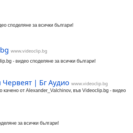
део споделяне за всички българи!
.bg
www.videoclip.bg
lip.bg - видео споделяне за всички българи!
 Червеят | Бг Аудио
www.videoclip.bg
ачено от Alexander_Valchinov, във Videoclip.bg - видео
оделяне за всички българи!