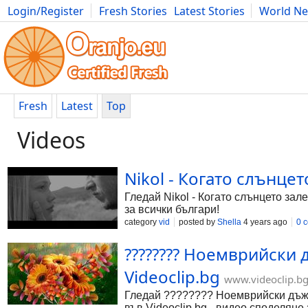
Login/Register
Fresh Stories
Latest Stories
World N
Photography
Comics
Bulgaria
Fitness
Food
Literature
Fresh
Latest
Top
Videos
Nikol - Когато слънцето 
Гледай Nikol - Когато слънцето залe
за всички българи!
category
vid
posted by
Shella
4 years ago
0 
???????? Ноемврийски дъж
Videoclip.bg
www.videoclip.b
Гледай ???????? Ноемврийски дъжд .
във Videoclip.bg - видео споделяне 