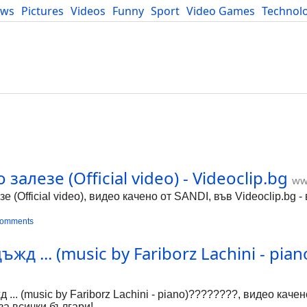
ews
Pictures
Videos
Funny
Sport
Video Games
Technol
Developers
Blog
залeзе (Official video) - Videoclip.bg
ww
зе (Official video), видео качено от SANDI, във Videoclip.bg 
comments
д ... (music by Fariborz Lachini - piano)
g
.. (music by Fariborz Lachini - piano)????????, видео каче
за всички българи!