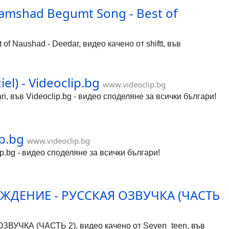
hamshad Begumt Song - Best of
f Naushad - Deedar, видео качено от shiftt, във
iel) - Videoclip.bg
www.videoclip.bg
mari, във Videoclip.bg - видео споделяне за всички българи!
p.bg
www.videoclip.bg
ip.bg - видео споделяне за всички българи!
ОЖДЕНИЕ - РУССКАЯ ОЗВУЧКА (ЧАСТЬ
ЧКА (ЧАСТЬ 2), видео качено от Seven_teen, във