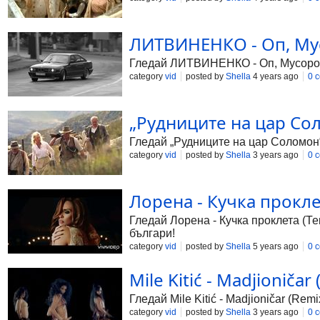
ЛИТВИНЕНКО - Оп, Мусор
Гледай ЛИТВИНЕНКО - Оп, Мусорок (R
category
vid
posted by
Shella
4 years ago
0 
„Рудниците на цар Солом
Гледай „Рудниците на цар Соломон“ (
category
vid
posted by
Shella
3 years ago
0 
Лорена - Кучка проклет
Гледай Лорена - Кучка проклета (Т
българи!
category
vid
posted by
Shella
5 years ago
0 
Mile Kitić - Madjioničar
Гледай Mile Kitić - Madjioničar (Rem
category
vid
posted by
Shella
3 years ago
0 