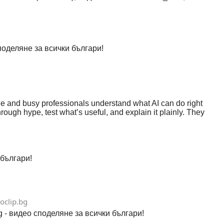
поделяне за всички българи!
ple and busy professionals understand what AI can do right
rough hype, test what’s useful, and explain it plainly. They
 confidence – not just read about it.
 българи!
oclip.bg
g - видео споделяне за всички българи!