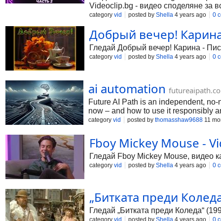
Videoclip.bg - видео споделяне за в
category
vid
posted by
Shella
4 years ago
0 
Добрый вечер! Карина 
Гледай Добрый вечер! Карина - Пись
category
vid
posted by
Shella
4 years ago
0 
ai automation
futureaipath.c
Future AI Path is an independent, no-n
now – and how to use it responsibly and
focus on hands-on techniques, decisio
category
vid
posted by
thomasshaw9688
11 mo
Fboy Mickey Mouse - Vi
Гледай Fboy Mickey Mouse, видео ка
category
vid
posted by
Shella
4 years ago
0 
„Битката преди Коледа“
Гледай „Битката преди Коледа“ (199
category
vid
posted by
Shella
4 years ago
0 