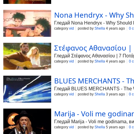
Nona Hendryx - Why Shou
Гледай Nona Hendryx - Why Should I
category
vid
posted by
Shella
4 years ago
0 
Στέφανος Αθανασίου | 7
Гледай Στέφανος Αθανασίου | 7 Ποτάμ
category
vid
posted by
Shella
4 years ago
0 
BLUES MERCHANTS - The 
Гледай BLUES MERCHANTS - The Way I
category
vid
posted by
Shella
3 years ago
0 
Marija - Voli me godina
Гледай Marija - Voli me godinama, в
category
vid
posted by
Shella
5 years ago
0 