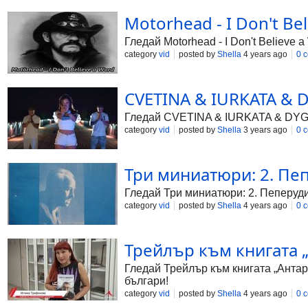
Motorhead - I Don't Bel
Гледай Motorhead - I Don't Believe 
category
vid
posted by
Shella
4 years ago
0 
CVETINA & IURKATA & D
Гледай CVETINA & IURKATA & DYG - 
category
vid
posted by
Shella
3 years ago
0 
Три миниатюри: 2. Пеп
Гледай Три миниатюри: 2. Пеперуди,
category
vid
posted by
Shella
4 years ago
0 
Трейлър към книгата 
Гледай Трейлър към книгата „Антарк
българи!
category
vid
posted by
Shella
4 years ago
0 