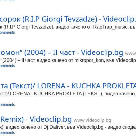
ок (R.I.P Giorgi Tevzadze) - Videoclip
.I.P Giorgi Tevzadze), видео качено от RapTrap_music, във
comments
он“ (2004) – II част - Videoclip.bg
www.
2004) – II част, видео качено от mikropor_kon, във Videocli
comments
а (Текст)/ LORENA - KUCHKA PROKLETA (
екст)/ LORENA - KUCHKA PROKLETA (TEKST), видео качено от 
comments
 (Remix) - Videoclip.bg
www.videoclip.bg
ix), видео качено от Dj.Daliver, във Videoclip.bg - видео спо
comments