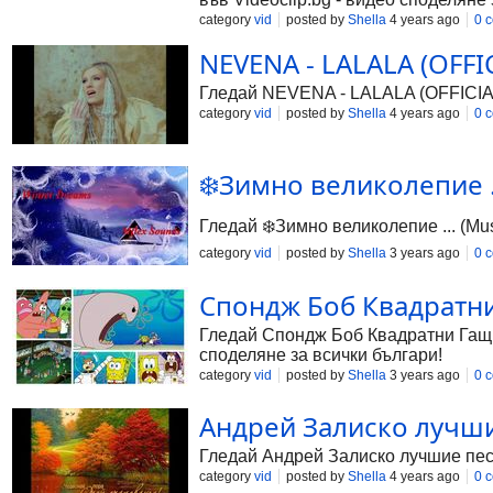
category
vid
posted by
Shella
4 years ago
0 
NEVENA - LALALA (OFFIC
Гледай NEVENA - LALALA (OFFICIAL 
category
vid
posted by
Shella
4 years ago
0 
❄️Зимно великолепие ...
Гледай ❄️Зимно великолепие ... (Mus
category
vid
posted by
Shella
3 years ago
0 
Спондж Боб Квадратни 
Гледай Спондж Боб Квадратни Гащи 
споделяне за всички българи!
category
vid
posted by
Shella
3 years ago
0 
Андрей Залиско лучшие
Гледай Андрей Залиско лучшие песни
category
vid
posted by
Shella
4 years ago
0 