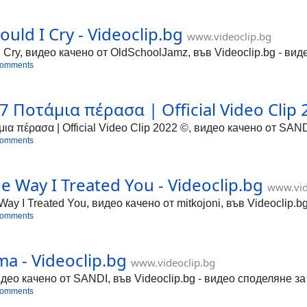
ld I Cry - Videoclip.bg
www.videoclip.bg
 Cry, видео качено от OldSchoolJamz, във Videoclip.bg - вид
comments
 Ποτάμια πέρασα | Official Video Clip 2
ια πέρασα | Official Video Clip 2022 ©, видео качено от SAND
comments
Way I Treated You - Videoclip.bg
www.vid
 Treated You, видео качено от mitkojoni, във Videoclip.bg
comments
ma - Videoclip.bg
www.videoclip.bg
идео качено от SANDI, във Videoclip.bg - видео споделяне за
comments