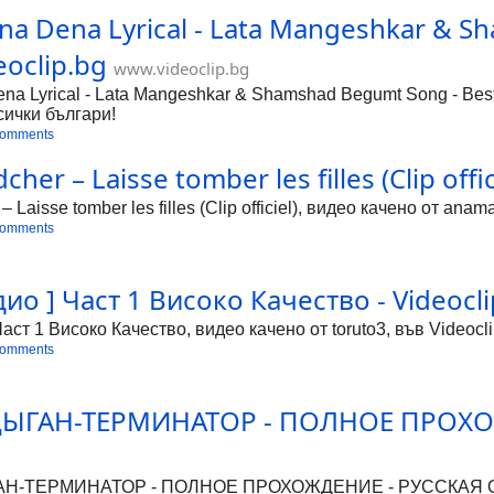
na Dena Lyrical - Lata Mangeshkar & S
eoclip.bg
www.videoclip.bg
a Lyrical - Lata Mangeshkar & Shamshad Begumt Song - Best o
сички българи!
comments
her – Laisse tomber les filles (Clip offic
 Laisse tomber les filles (Clip officiel), видео качено от ana
comments
ио ] Част 1 Високо Качество - Videocli
аст 1 Високо Качество, видео качено от toruto3, във Videocl
comments
 - ЦЫГАН-ТЕРМИНАТОР - ПОЛНОЕ ПРОХ
ЦЫГАН-ТЕРМИНАТОР - ПОЛНОЕ ПРОХОЖДЕНИЕ - РУССКАЯ ОЗВУ