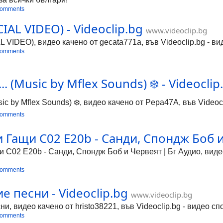
comments
IAL VIDEO) - Videoclip.bg
www.videoclip.bg
VIDEO), видео качено от gecata771a, във Videoclip.bg - ви
comments
 (Music by Mflex Sounds) ❄️ - Videoclip
ic by Mflex Sounds) ❄️, видео качено от Pepa47A, във Videoc
comments
Гащи С02 Е20b - Санди, Спондж Боб и
С02 Е20b - Санди, Спондж Боб и Червеят | Бг Аудио, видео к
comments
 песни - Videoclip.bg
www.videoclip.bg
, видео качено от hristo38221, във Videoclip.bg - видео сп
comments