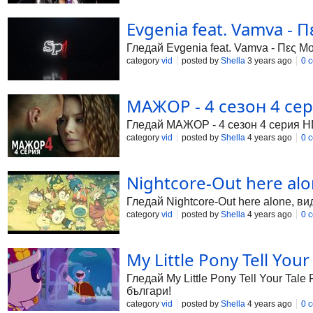
Evgenia feat. Vamva - Πε
Гледай Evgenia feat. Vamva - Πες Μου
category
vid
posted by
Shella
3 years ago
0 
МАЖОР - 4 сезон 4 сер
Гледай МАЖОР - 4 сезон 4 серия HD 
category
vid
posted by
Shella
4 years ago
0 
Nightcore-Out here alon
Гледай Nightcore-Out here alone, ви
category
vid
posted by
Shella
4 years ago
0 
My Little Pony Tell You
Гледай My Little Pony Tell Your Tal
българи!
category
vid
posted by
Shella
4 years ago
0 