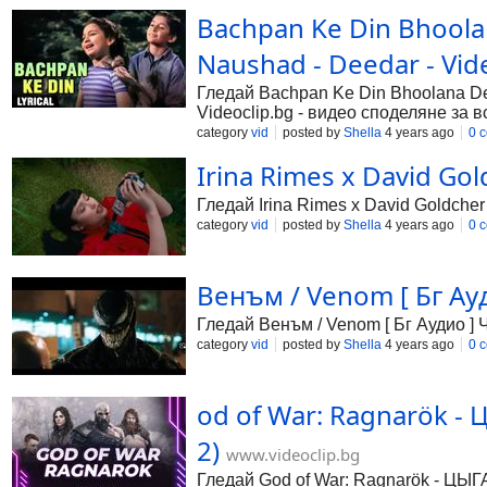
Bachpan Ke Din Bhoola
Naushad - Deedar - Vid
Гледай Bachpan Ke Din Bhoolana Den
Videoclip.bg - видео споделяне за в
category
vid
posted by
Shella
4 years ago
0 
Irina Rimes x David Goldc
Гледай Irina Rimes x David Goldcher –
category
vid
posted by
Shella
4 years ago
0 
Венъм / Venom [ Бг Ауд
Гледай Венъм / Venom [ Бг Аудио ] Ч
category
vid
posted by
Shella
4 years ago
0 
od of War: Ragnarök
2)
www.videoclip.bg
Гледай God of War: Ragnarök - 