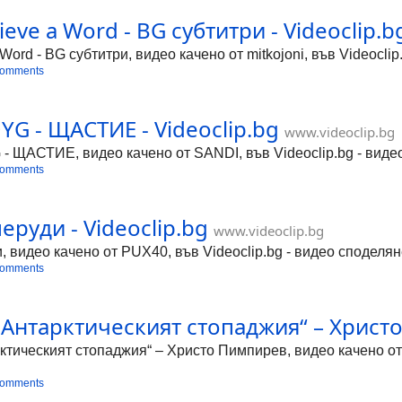
ieve a Word - BG субтитри - Videoclip.b
a Word - BG субтитри, видео качено от mitkojoni, във Videocli
comments
YG - ЩАСТИЕ - Videoclip.bg
www.videoclip.bg
ЩАСТИЕ, видео качено от SANDI, във Videoclip.bg - видео
comments
еруди - Videoclip.bg
www.videoclip.bg
 видео качено от PUX40, във Videoclip.bg - видео споделян
comments
„Антарктическият стопаджия“ – Христ
тическият стопаджия“ – Христо Пимпирев, видео качено от P
comments