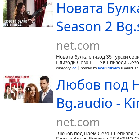
Новата Булка
Season 2 Bg.
net.com
Новата булка епизод 35 турски сер
Епизоди Сезон 1 ТУК Епизоди Сез
category
vid
posted by
Ivo82Nikolov
8 years ag
Любов под Н
Bg.audio - Ki
net.com
,Любов под Наем Сезон 1 епизод 57