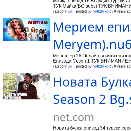
Майка епизод 16 Бг.аудио Турски С
ТУК Майка(BG.subs) ТУК ВНИМАНИЕ
category
vid
posted by
Ivo82Nikolov
9 years ag
Мерием епиз
Meryem).nu6
Meriem ep.26 Онлайн всички епизо
Епизоди Сезон 1 ТУК ВНИМАНИЕ:Н
category
vid
posted by
Ivo82Nikolov
9 years ag
Новата Булка
Season 2 Bg.
net.com
Новата булка епизод 34 турски сер