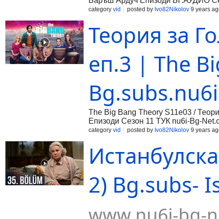
Баръш Ардуч Епизоди БГ.АУДИО Сез
category
vid
posted by
Ivo82Nikolov
9 years ag
Теория за Г
еп.3 | The B
Bg.subs.nu6i
The Big Bang Theory S11e03 / Теор
Епизоди Сезон 11 ТУК nu6i-Bg-Net.c
category
vid
posted by
Ivo82Nikolov
9 years ag
Истанбулска 
2) Bg.subs- I
www.nu6i-bg-n