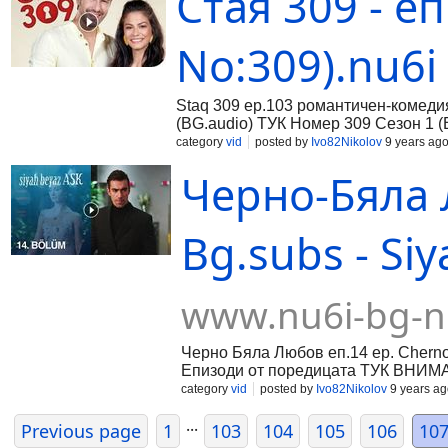
Стая 309 - еп
No:309).nu6i
Staq 309 ep.103 романтичен-комеди
(BG.audio) ТУК Номер 309 Сезон 1 (
category
vid
posted by
Ivo82Nikolov
9 years ag
Черно-Бяла 
Bg.subs - Si
www.nu6i-bg-n
Черно Бяла Любов еп.14 ep. Chern
Епизоди от поредицата ТУК ВНИМА
category
vid
posted by
Ivo82Nikolov
9 years ag
...
Previous page
1
103
104
105
106
10