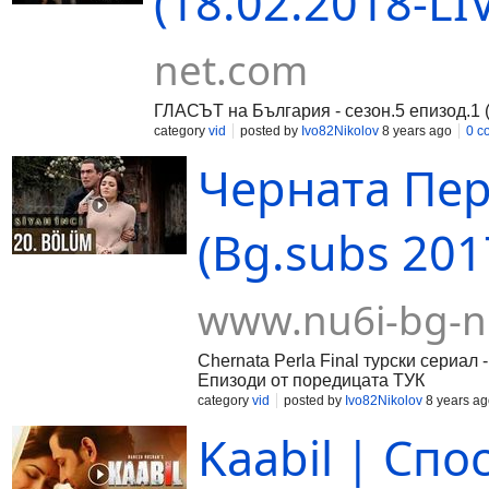
(18.02.2018-LI
net.com
ГЛАСЪТ на България - сезон.5 епизод.1 (1
category
vid
posted by
Ivo82Nikolov
8 years ago
0 c
Черната Пер
(Bg.subs 2017
www.nu6i-bg-n
Chernata Perla Final турски сериа
Епизоди от поредицата ТУК
category
vid
posted by
Ivo82Nikolov
8 years ag
Kaabil | Спо