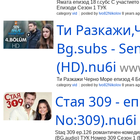
Ямата епизод 18 г.субс С участието
Епизоди Сезон 1 ТУК
category
vid
posted by
Ivo82Nikolov
8 years ag
Ти Разкажи,
Bg.subs - Sen
(HD).nu6i
www
Ти Разкажи Черно Море епизод 4 Бг.
category
vid
posted by
Ivo82Nikolov
8 years ag
Стая 309 - еп
No:309).nu6i
Staq 309 ep.126 романтичен-комеди
(BG.audio) ТУК Номер 309 Сезон 1 (