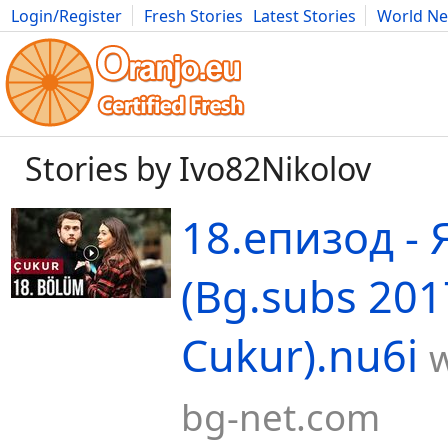
Login/Register
Fresh Stories
Latest Stories
World N
Movies
Anime
Music
Art
Cars
Advice
Science
Photog
Stories by Ivo82Nikolov
18.епизод - 
(Bg.subs 201
Cukur).nu6i
bg-net.com