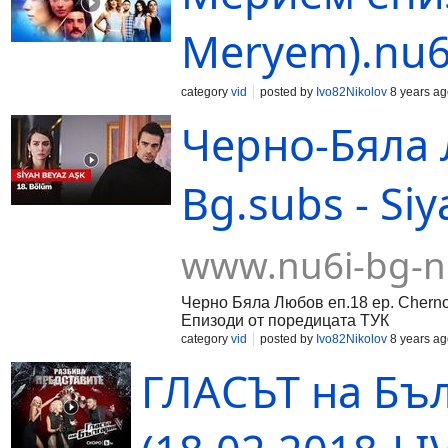
Meryem).nu6
category
vid
posted by
Ivo82Nikolov
8 years ag
Черно-Бяла 
Bg.subs - Si
www.nu6i-bg-n
Черно Бяла Любов еп.18 ep. Chern
Епизоди от поредицата ТУК
category
vid
posted by
Ivo82Nikolov
8 years ag
ГЛАСЪТ на Бъл