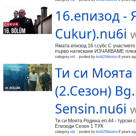
16.епизод - 
Cukur).nu6i
Ямата епизод 16 г.субс С участие
първо натискане ИЗЧАКВАМЕ плеара
category
vid
posted by
Ivo82Nikolov
8 years ag
Ти си Моята
(2.Сезон) Bg
Sensin.nu6i
Ти си Моята Родина еп.44 - турски 
Епизоди Сезон 1 ТУК
category
vid
posted by
Ivo82Nikolov
8 years ag