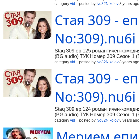
category
vid
posted by
Ivo82Nikolov
8 years ag
Стая 309 - еп
No:309).nu6i
Staq 309 ep.125 романтичен-комеди
(BG.audio) ТУК Номер 309 Сезон 1 (
category
vid
posted by
Ivo82Nikolov
8 years ag
Стая 309 - еп
No:309).nu6i
Staq 309 ep.124 романтичен-комеди
(BG.audio) ТУК Номер 309 Сезон 1 (
category
vid
posted by
Ivo82Nikolov
8 years ag
Мерием епиз