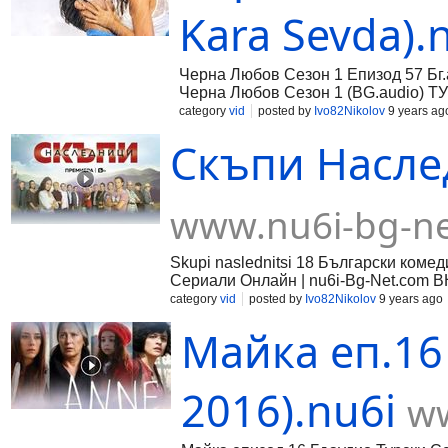
Kara Sevda).
Черна Любов Сезон 1 Епизод 57 Бг
Черна Любов Сезон 1 (BG.audio) ТУ
category
vid
posted by
Ivo82Nikolov
9 years ag
Скъпи Наслед
www.nu6i-bg-n
Skupi naslednitsi 18 Български ком
Сериали Онлайн | nu6i-Bg-Net.com 
category
vid
posted by
Ivo82Nikolov
9 years ago
Майка еп.16 
2016).nu6i
ww