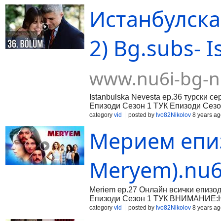
Истанбулска 
2) Bg.subs- I
www.nu6i-bg-n
Istanbulska Nevesta ep.36 турски 
Епизоди Сезон 1 ТУК Епизоди Сез
category
vid
posted by
Ivo82Nikolov
8 years ag
Мерием епиз
Meryem).nu6
Meriem ep.27 Онлайн всички епизо
Епизоди Сезон 1 ТУК ВНИМАНИЕ:Н
category
vid
posted by
Ivo82Nikolov
8 years ag