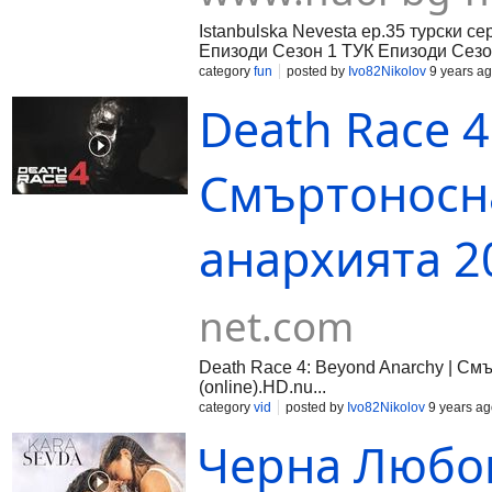
Istanbulska Nevesta ep.35 турски 
Епизоди Сезон 1 ТУК Епизоди Сез
category
fun
posted by
Ivo82Nikolov
9 years a
Death Race 4
Смъртоносна
анархията 20
net.com
Death Race 4: Beyond Anarchy | См
(online).HD.nu...
category
vid
posted by
Ivo82Nikolov
9 years ag
Черна Любов