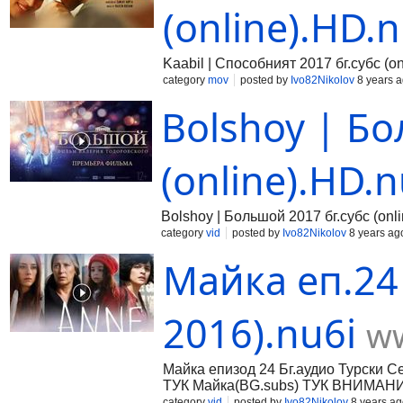
(online).HD.n
Kaabil | Способният 2017 бг.субс (onl
category
mov
posted by
Ivo82Nikolov
8 years 
Bolshoy | Бо
(online).HD.n
Bolshoy | Большой 2017 бг.субс (onli
category
vid
posted by
Ivo82Nikolov
8 years ag
Майка еп.24 
2016).nu6i
ww
Майка епизод 24 Бг.аудио Турски С
ТУК Майка(BG.subs) ТУК ВНИМАНИЕ
category
vid
posted by
Ivo82Nikolov
8 years ag