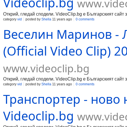
Videoclip.bg
www.video
Открий, гледай сподели. VideoClip.bg е Българският сайт 
category
vid
posted by
Shella
11 years ago
0 comments
Веселин Маринов - 
(Official Video Clip) 2
www.videoclip.bg
Открий, гледай сподели. VideoClip.bg е Българският сайт 
category
vid
posted by
Shella
11 years ago
0 comments
Транспортер - ново н
Videoclip.bg
www.video