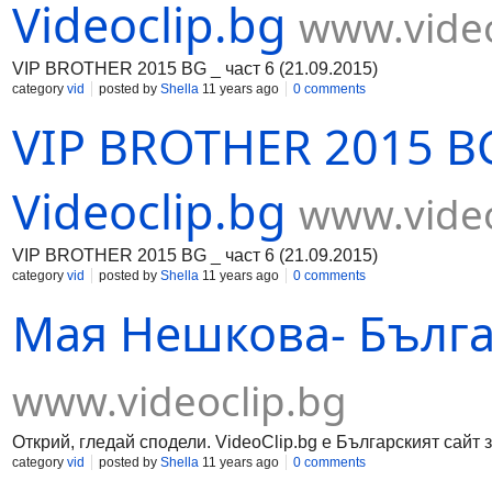
Videoclip.bg
www.video
VIP BROTHER 2015 BG _ част 6 (21.09.2015)
category
vid
posted by
Shella
11 years ago
0 comments
VIP BROTHER 2015 BG 
Videoclip.bg
www.video
VIP BROTHER 2015 BG _ част 6 (21.09.2015)
category
vid
posted by
Shella
11 years ago
0 comments
Мая Нешкова- Българ
www.videoclip.bg
Открий, гледай сподели. VideoClip.bg е Българският сайт 
category
vid
posted by
Shella
11 years ago
0 comments