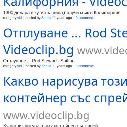
Калифорния - Videoc
1300 долара в кутия за пица,получи мъж в Калифорния
category
vid
posted by
Shella
11 years ago
0 comments
Отплуване ... Rod Stew
Videoclip.bg
www.video
Отплуване ... Rod Stewart - Sailing
category
vid
posted by
Shella
11 years ago
0 comments
Какво нарисува тоз
контейнер със спрей 
www.videoclip.bg
Художник рисува върху контейнер със спрей