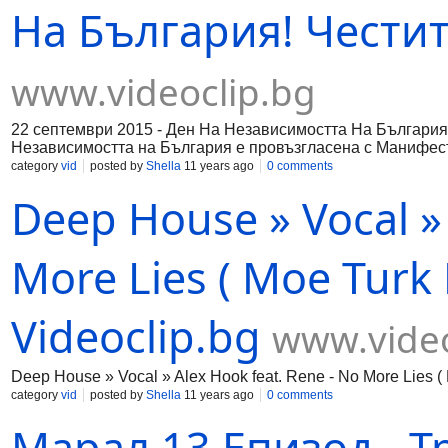
На България! Честит
www.videoclip.bg
22 септември 2015 - Ден На Независимостта На България!
Независимостта на България е провъзгласена с Манифест н
Четиридесет мъч
category
vid
posted by
Shella
11 years ago
0 comments
Deep House » Vocal » 
More Lies ( Moe Turk R
Videoclip.bg
www.video
Deep House » Vocal » Alex Hook feat. Rene - No More Lies ( 
category
vid
posted by
Shella
11 years ago
0 comments
Марал 13 Епизод - Т