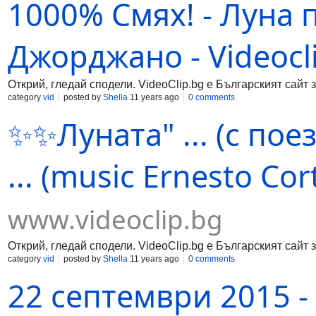
1000% Смях! - Луна 
Джорджано - Videocl
Открий, гледай сподели. VideoClip.bg е Българският сайт 
category
vid
posted by
Shella
11 years ago
0 comments
✨✨Луната" ... (с пое
... (music Ernesto Cort
www.videoclip.bg
Открий, гледай сподели. VideoClip.bg е Българският сайт 
category
vid
posted by
Shella
11 years ago
0 comments
22 септември 2015 