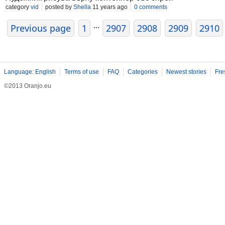
category
vid
posted by
Shella
11 years ago
0 comments
...
Previous page
1
2907
2908
2909
2910
Language: English
Terms of use
FAQ
Categories
Newest stories
Fre
©2013 Oranjo.eu