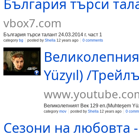
България търси талан
vbox7.com
България търси талант 24.03.2014 г. част 1
category
bg
posted by
Shella
12 years ago
0 comments
Великолепния
Yüzyıl) /Трейл
www.youtube.co
Великолепният Век 129 еп.(Muhteşem Yüzy
category
mov
posted by
Shella
12 years ago
0 comm
Сезони на любовта - е