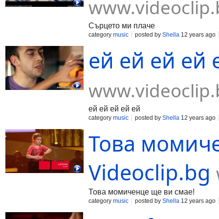
www.videoclip.
Сърцето ми плаче
category
music
posted by
Shella
12 years ago
ей ей ей ей е
www.videoclip.
ей ей ей ей ей
category
music
posted by
Shella
12 years ago
Това момиче
Videoclip.bg
Това момиченце ще ви смае!
category
music
posted by
Shella
12 years ago