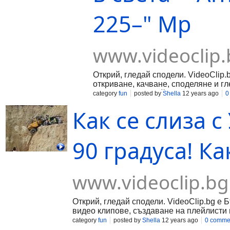
225–" Мр
www.videoclip.
Открий, гледай сподели. VideoClip.
откриване, качване, споделяне и г
създаване на плейлисти и запознан
category
fun
posted by
Shella
12 years ago
0
Как се слиза с
90 градуса! Ка
www.videoclip.bg
Открий, гледай сподели. VideoClip.bg е 
видео клипове, създаване на плейлисти 
category
fun
posted by
Shella
12 years ago
0 comme