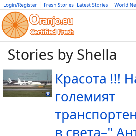
Login/Register
Fresh Stories
Latest Stories
World N
Movies
Anime
Music
Art
Cars
Advice
Science
Photog
Stories by Shella
Красота !!! Н
големият
транспортен
в света–" Ан