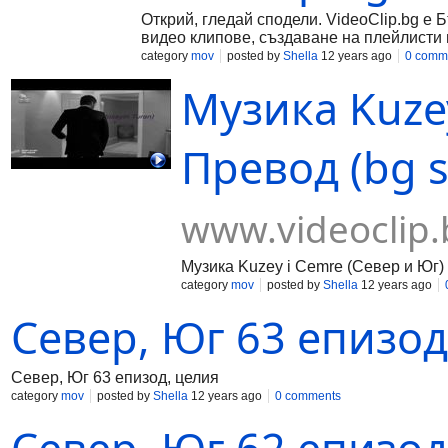
Открий, гледай сподели. VideoClip.bg е 
видео клипове, създаване на плейлисти 
category
mov
posted by
Shella
12 years ago
0 comm
Музика Kuzey
Превод (bg s
www.videoclip.
Музика Kuzey i Cemre (Север и Юг) 
category
mov
posted by
Shella
12 years ago
Север, Юг 63 епизод
Север, Юг 63 епизод, целия
category
mov
posted by
Shella
12 years ago
0 comments