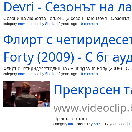
Devri - Сезонът на л
Сезони на любовта - еп.241 (3.сезон - lale Devri - Сезонът 
category
mov
posted by
Shella
12 years ago
0 comments
Флирт с четиридесет
Forty (2009) - С бг ау
Флирт с четиридесетгодишна / Flirting With Forty (2009) - С 
category
mov
posted by
Shella
12 years ago
0 comments
Прекрасен та
www.videoclip.
Прекрасен танц !
category
fun
posted by
Shella
12 years ago
0