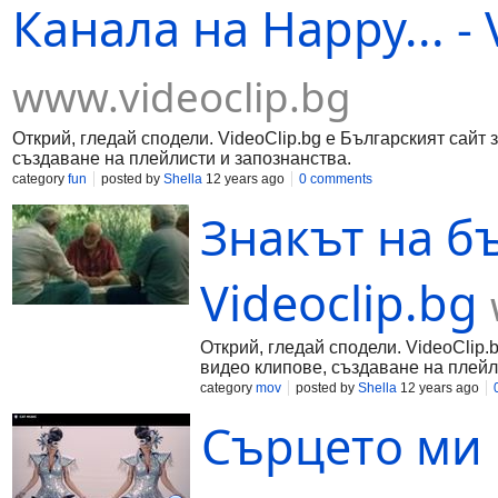
Канала на Happy... - 
www.videoclip.bg
Открий, гледай сподели. VideoClip.bg е Българският сайт 
създаване на плейлисти и запознанства.
category
fun
posted by
Shella
12 years ago
0 comments
Знакът на бъ
Videoclip.bg
Открий, гледай сподели. VideoClip.
видео клипове, създаване на плейл
category
mov
posted by
Shella
12 years ago
Сърцето ми п