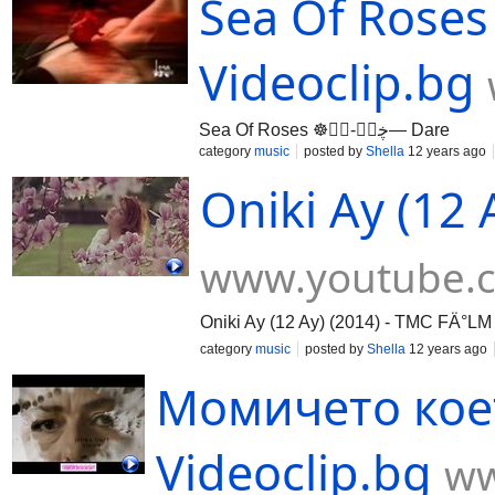
Sea Of Roses ☸ڿڰۣ-ڰۣ— Da
Videoclip.bg
Sea Of Roses ☸ڿڰۣ-ڰۣ— Dare
category
music
posted by
Shella
12 years ago
Oniki Ay (12 
www.youtube.
Oniki Ay (12 Ay) (2014) - TMC FÄ°L
category
music
posted by
Shella
12 years ago
Момичето което
Videoclip.bg
ww