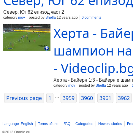
Север, Юг 62 епизод
Север, Юг 62 епизод част 2
category
mov
posted by
Shella
12 years ago
0 comments
Херта - Байе
шампион на 
- Videoclip.b
Херта - Байерн 1:3 - Байерн е шам
category
mov
posted by
Shella
12 years ago
...
Previous page
1
3959
3960
3961
3962
Language: English
Terms of use
FAQ
Categories
Newest stories
Fre
©2013 Oranjo.eu