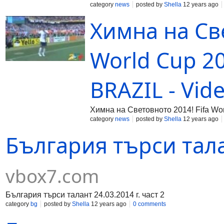
category
news
posted by
Shella
12 years ago
Химна на Све
World Cup 20
BRAZIL - Vide
Химна на Световното 2014! Fifa Wo
category
news
posted by
Shella
12 years ago
България търси талан
vbox7.com
България търси талант 24.03.2014 г. част 2
category
bg
posted by
Shella
12 years ago
0 comments