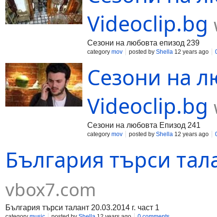
Videoclip.bg
Сезони на любовта епизод 239
category
mov
posted by
Shella
12 years ago
Сезони на л
Videoclip.bg
Сезони на любовта Епизод 241
category
mov
posted by
Shella
12 years ago
България търси талан
vbox7.com
България търси талант 20.03.2014 г. част 1
category
music
posted by
Shella
12 years ago
0 comments