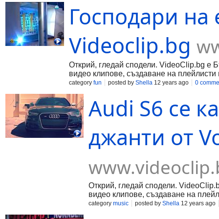
Господари на 
Videoclip.bg
ww
Открий, гледай сподели. VideoClip.bg е 
видео клипове, създаване на плейлисти 
category
fun
posted by
Shella
12 years ago
0 comme
Audi S6 се к
джанти от Vo
www.videoclip.
Открий, гледай сподели. VideoClip.
видео клипове, създаване на плейл
category
music
posted by
Shella
12 years ago