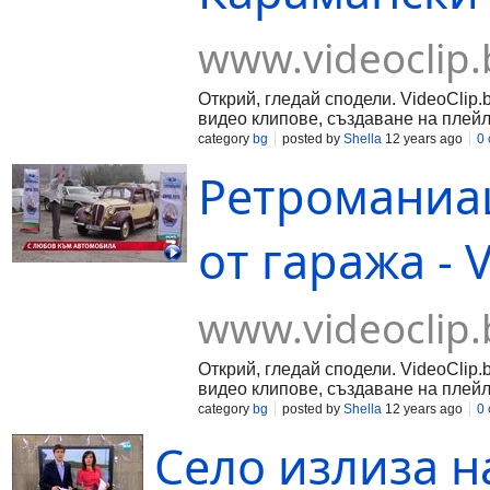
www.videoclip.
Открий, гледай сподели. VideoClip.
видео клипове, създаване на плейл
category
bg
posted by
Shella
12 years ago
0
Ретроманиац
от гаража - 
www.videoclip.
Открий, гледай сподели. VideoClip.
видео клипове, създаване на плейл
category
bg
posted by
Shella
12 years ago
0
Село излиза н