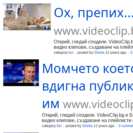
Ох, препих...
www.videoclip.
Открий, гледай сподели. VideoClip.
видео клипове, създаване на плейл
category
fun
posted by
Shella
12 years ago
0
Момчето коет
вдигна публик
им
www.videocli
Открий, гледай сподели. VideoClip.bg е 
видео клипове, създаване на плейлисти 
category
fun
posted by
Shella
12 years ago
0 comme