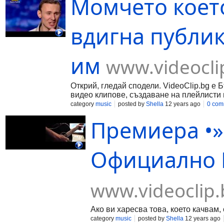
Момчето коет
вдигна публик
им
www.videocli
Открий, гледай сподели. VideoClip.bg е 
видео клипове, създаване на плейлисти 
category
music
posted by
Shella
12 years ago
0 com
Премиера •»
Официално В
www.videoclip.
Ако ви харесва това, което качвам, 
category
music
posted by
Shella
12 years ago