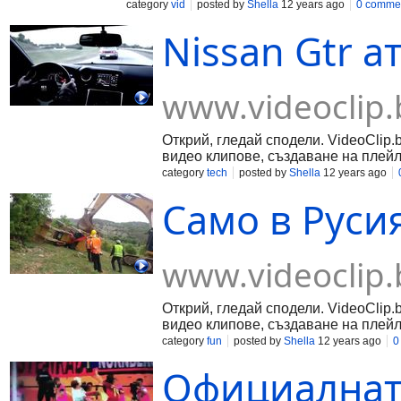
създаване на плейлисти и запознанства.
category
vid
posted by
Shella
12 years ago
0 comme
Nissan Gtr ат
www.videoclip.
Открий, гледай сподели. VideoClip.
видео клипове, създаване на плейл
category
tech
posted by
Shella
12 years ago
Само в Русия
www.videoclip.
Открий, гледай сподели. VideoClip.
видео клипове, създаване на плейл
category
fun
posted by
Shella
12 years ago
0
Официалната