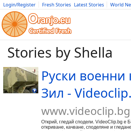
Login/Register
Fresh Stories
Latest Stories
World N
Movies
Anime
Music
Art
Cars
Advice
Science
Photog
Stories by Shella
Руски военни 
Зил - Videoclip
www.videoclip.bg
Открий, гледай сподели. VideoClip.bg е 
откриване, качване, споделяне и гледан