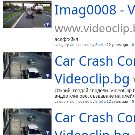
Imag0008 - V
www.videoclip.
асдфгхйкл
category
vid
posted by
Shella
12 years ago
0
Car Crash Co
Videoclip.bg
Открий, гледай сподели. VideoClip.
видео клипове, създаване на плейл
category
vid
posted by
Shella
12 years ago
0
Car Crash Co