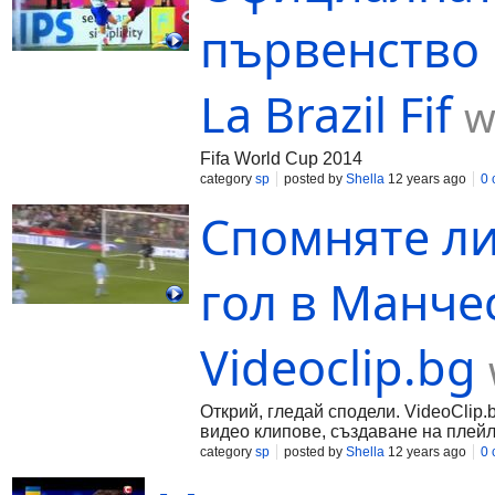
първенство п
La Brazil Fif
w
Fifa World Cup 2014
category
sp
posted by
Shella
12 years ago
0
Спомняте ли
гол в Манчес
Videoclip.bg
Открий, гледай сподели. VideoClip.
видео клипове, създаване на плейл
category
sp
posted by
Shella
12 years ago
0