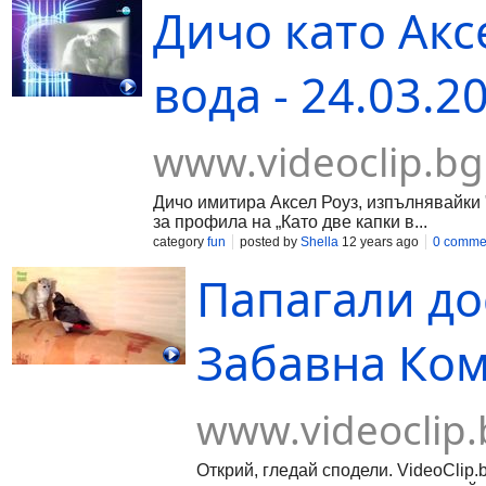
Дичо като Аксе
вода - 24.03.20
www.videoclip.bg
Дичо имитира Аксел Роуз, изпълнявайки "S
за профила на „Като две капки в...
category
fun
posted by
Shella
12 years ago
0 comme
Папагали до
Забавна Ком
www.videoclip.
Открий, гледай сподели. VideoClip.