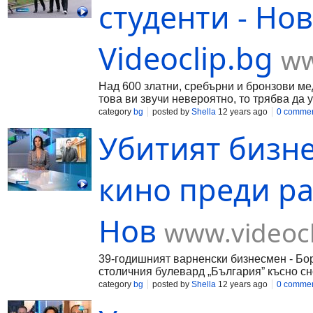
студенти - Но
Videoclip.bg
ww
Над 600 златни, сребърни и бронзови ме
това ви звучи невероятно, то трябва да у
category
bg
posted by
Shella
12 years ago
0 comme
Убитият бизн
кино преди ра
Нов
www.videocl
39-годишният варненски бизнесмен - Бо
столичния булевард „България” късно сн
category
bg
posted by
Shella
12 years ago
0 comme