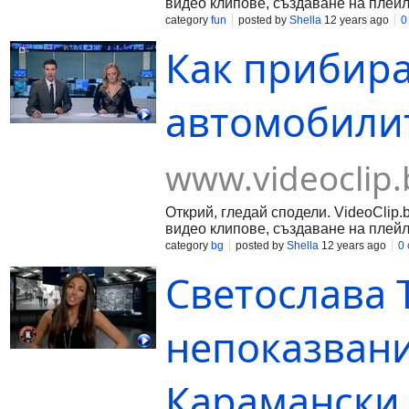
видео клипове, създаване на плейл
category
fun
posted by
Shella
12 years ago
0
Как прибира
автомобилите
www.videoclip.
Открий, гледай сподели. VideoClip.
видео клипове, създаване на плейл
category
bg
posted by
Shella
12 years ago
0
Светослава 
непоказвани
Карамански -