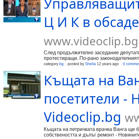
Управляващите
Ц И К в обсад
www.videoclip.bg
След продължително заседание депутати
протестиращи. По-рано законодателният 
category
bg
posted by
Shella
12 years ago
0 comme
Къщата на Ван
посетители - 
Videoclip.bg
ww
Къщата на петричката врачка Ванга ще б
собствеността и дълъг ремонт - Новините