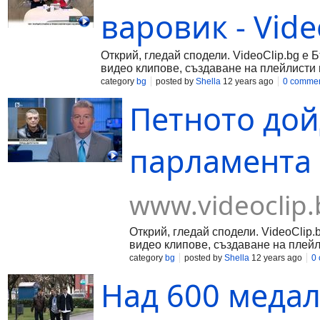
варовик - Vide
Открий, гледай сподели. VideoClip.bg е 
видео клипове, създаване на плейлисти 
category
bg
posted by
Shella
12 years ago
0 comme
Петното дой
парламента -
www.videoclip.
Открий, гледай сподели. VideoClip.
видео клипове, създаване на плейл
category
bg
posted by
Shella
12 years ago
0
Над 600 медал