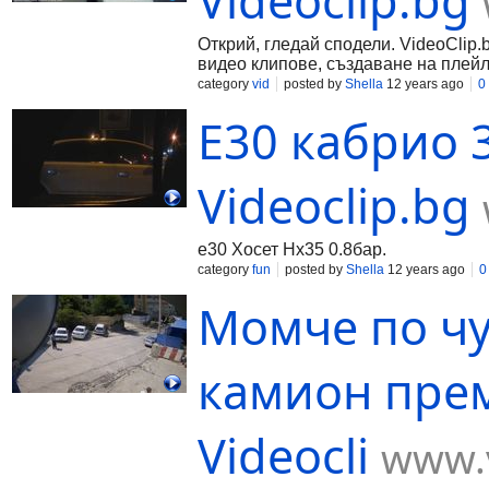
Videoclip.bg
Открий, гледай сподели. VideoClip.
видео клипове, създаване на плейл
category
vid
posted by
Shella
12 years ago
0
Е30 кабрио 3
Videoclip.bg
е30 Хосет Hx35 0.8бар.
category
fun
posted by
Shella
12 years ago
0
Момче по чу
камион прем
Videocli
www.v