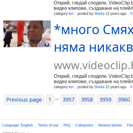
Открий, гледай сподели. VideoClip.
видео клипове, създаване на плейл
category
fun
posted by
Shella
12 years ago
0
*много Смях 
няма никакво
www.videoclip.
Открий, гледай сподели. VideoClip.
видео клипове, създаване на плейл
category
fun
posted by
Shella
12 years ago
0
...
Previous page
1
3957
3958
3959
3960
Language: English
Terms of use
FAQ
Categories
Newest stories
Fre