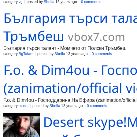
category
vg
posted by
Shella
13 years ago
0 comments
България търси тал
Тръмбеш
vbox7.com
България търси талант - Момчето от Полски Тръмбеш
category
BgTalant
posted by
Shella
13 years ago
0 comments
F.o. & Dim4ou - Гос
(zanimation/official v
F.o. & Dim4ou - Господдарина На Ефира (zanimation/official
category
music
posted by
Shella
13 years ago
0 comments
Desert skype!