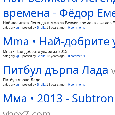
времена - Фёдор Ем
Най-великата Легенда в Мма за Всички времена - Фёдор 
category
vg
posted by
Shella
13 years ago
0 comments
Mma • Най-добрите 
Mma • Най-добрите удари за 2013
category
vg
posted by
Shella
13 years ago
0 comments
Питбул дърпа Лада
Питбул дърпа Лада
category
vg
posted by
Shella
13 years ago
0 comments
Мма • 2013 - Subtron
vbox7.com