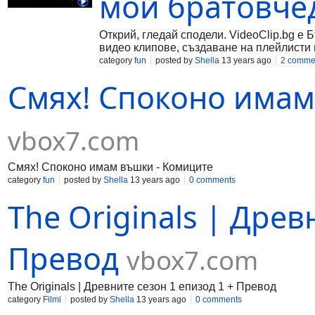
мой братовче
Открий, гледай сподели. VideoClip.bg е 
видео клипове, създаване на плейлисти 
category
fun
posted by
Shella
13 years ago
2 comme
Смях! Споконо имам
vbox7.com
Смях! Споконо имам въшки - Комиците
category
fun
posted by
Shella
13 years ago
0 comments
The Originals | Древ
Превод
vbox7.com
The Originals | Древните сезон 1 епизод 1 + Превод
category
Filmi
posted by
Shella
13 years ago
0 comments