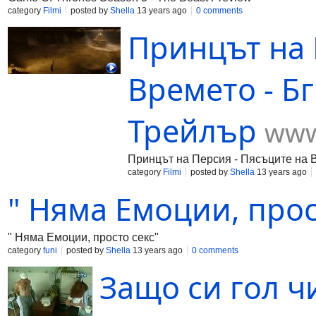
category
Filmi
posted by
Shella
13 years ago
0 comments
Принцът на 
Времето - Бг
Трейлър
www
Принцът на Персия - Пясъците на В
category
Filmi
posted by
Shella
13 years ago
" Няма Емоции, прос
" Няма Емоции, просто секс"
category
funi
posted by
Shella
13 years ago
0 comments
Защо си гол ч