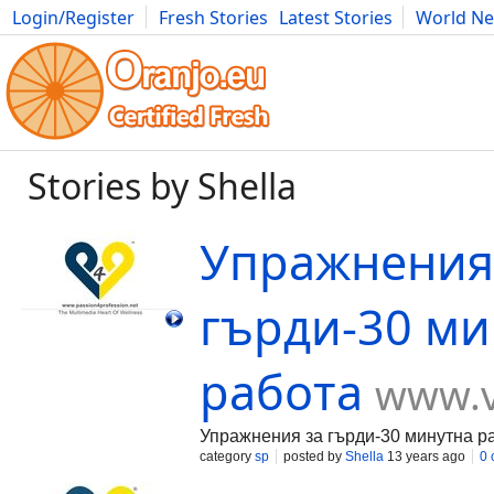
Login/Register
Fresh Stories
Latest Stories
World N
Movies
Anime
Music
Art
Cars
Advice
Science
Photog
Stories by Shella
Упражнения
гърди-30 ми
работа
www.v
Упражнения за гърди-30 минутна р
category
sp
posted by
Shella
13 years ago
0