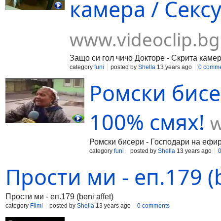
камера / Секс
www.videoclip.bg
Защо си гол чичо Докторе - Скрита каме
category
funi
posted by
Shella
13 years ago
0 comm
Ромски бисе
100% смях!
w
Ромски бисери - Господари на ефи
category
funi
posted by
Shella
13 years ago
Прости ми - еп.179 (b
Прости ми - еп.179 (beni affet)
category
Filmi
posted by
Shella
13 years ago
0 comments