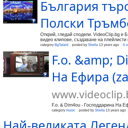
България търс
Полски Тръм
Открий, гледай сподели. VideoClip.bg е 
видео клипове, създаване на плейлисти 
category
BgTalant
posted by
Shella
13 years ago
0 
F.o. &amp; 
На Ефира (zan
www.videoclip.
F.o. & Dim4ou - Господдарина На Ефи
category
music
posted by
Shella
13 years ago
Най-великата Леген