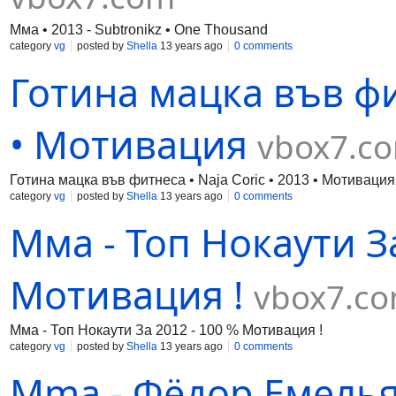
Мма • 2013 - Subtronikz • One Thousand
category
vg
posted by
Shella
13 years ago
0 comments
Готина мацка във фит
• Мотивация
vbox7.c
Готина мацка във фитнеса • Naja Coric • 2013 • Мотивация
category
vg
posted by
Shella
13 years ago
0 comments
Мма - Топ Нокаути За
Мотивация !
vbox7.c
Мма - Топ Нокаути За 2012 - 100 % Мотивация !
category
vg
posted by
Shella
13 years ago
0 comments
Mma - Фёдор Емелья