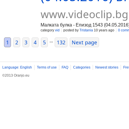
www.videoclip.bg
Малката булка - Епизод 1543 (04.05.2016
category
vid
posted by
Tristania
10 years ago
0 com
...
1
2
3
4
5
132
Next page
Language: English
Terms of use
FAQ
Categories
Newest stories
Fre
©2013 Oranjo.eu