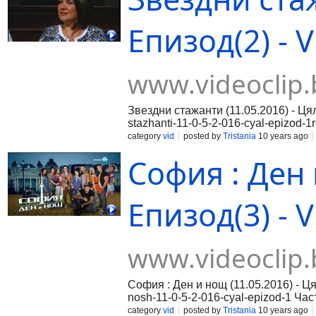
Епизод(2) - V
www.videoclip.
Звездни стажанти (11.05.2016) - Цял
stazhanti-11-0-5-2-016-cyal-epizod-1
2-016-cyal-epizod-2rnЧаст 3:http://w
category
vid
posted by
Tristania
10 years ago
София : Ден 
Епизод(3) - V
www.videoclip.
София : Ден и нощ (11.05.2016) - Ця
nosh-11-0-5-2-016-cyal-epizod-1 Част
cyal-epizod-2 Част 3:https://www.vid
category
vid
posted by
Tristania
10 years ago