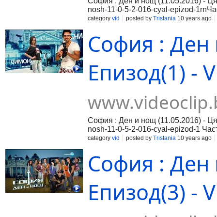
София : Ден и нощ (11.05.2016) - Ця
nosh-11-0-5-2-016-cyal-epizod-1rnЧас
016-cyal-epizod-2rnЧаст 3:https://ww
category
vid
posted by
Tristania
10 years ago
София : Ден 
Епизод(1) - V
www.videoclip.
София : Ден и нощ (11.05.2016) - Ця
nosh-11-0-5-2-016-cyal-epizod-1 Част
cyal-epizod-2 Част 3:https://www.vid
category
vid
posted by
Tristania
10 years ago
София : Ден 
Епизод(3) - V