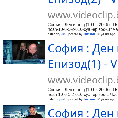
www.videoclip.
София : Ден и нощ (10.05.2016) - Ця
nosh-10-0-5-2-016-cyal-epizod-1rnЧас
016-cyal-epizod-2rnЧаст 3:https://ww
category
vid
posted by
Tristania
10 years ago
София : Ден 
Епизод(1) - V
www.videoclip.
София : Ден и нощ (10.05.2016) - Ця
nosh-10-0-5-2-016-cyal-epizod-1 Част
016-cyal-epizod-2 Част 3:https://www
category
vid
posted by
Tristania
10 years ago
София : Ден 