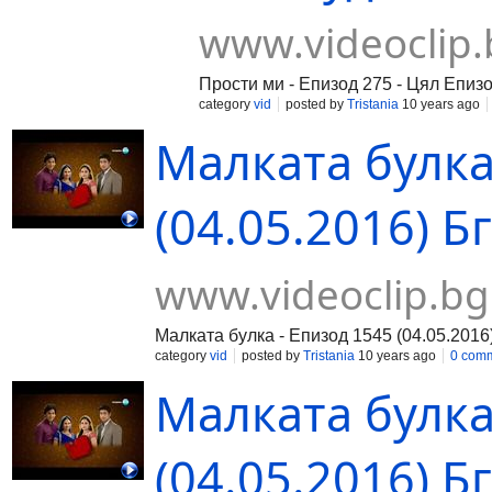
www.videoclip.
Прости ми - Епизод 275 - Цял Епизо
category
vid
posted by
Tristania
10 years ago
Малката булка
(04.05.2016) Бг
www.videoclip.bg
Малката булка - Епизод 1545 (04.05.2016
category
vid
posted by
Tristania
10 years ago
0 com
Малката булка
(04.05.2016) Бг