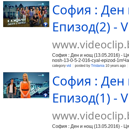
София : Ден 
Епизод(2) - V
www.videoclip.
София : Ден и нощ (13.05.2016) - Ця
nosh-13-0-5-2-016-cyal-epizod-1rnЧас
016-cyal-epizod-2rnЧаст 3:https://ww
category
vid
posted by
Tristania
10 years ago
София : Ден 
Епизод(1) - V
www.videoclip.
София : Ден и нощ (13.05.2016) - Ця