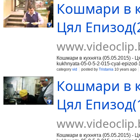
Кошмари в ку
Цял Епизод(2
www.videoclip.
Кошмари в кухнята (05.05.2015) - Ц
kukhnyata-05-0-5-2-015-cyal-epizod-
05-0-5-2-015-cyal-epizod-2rnЧаст 3:
category
vid
posted by
Tristania
10 years ago
Кошмари в ку
Цял Епизод(1
www.videoclip.
Кошмари в кухнята (05.05.2015) - Ця