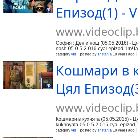
Епизод(1) - V
www.videoclip.
София : Ден и нощ (05.05.2016) - Ця
nosh-05-0-5-2-016-cyal-epizod-1rnЧас
016-cyal-epizod-2rnЧаст 3:http://www
category
vid
posted by
Tristania
10 years ago
Кошмари в ку
Цял Епизод(3
www.videoclip.
Кошмари в кухнята (05.05.2015) - Ц
kukhnyata-05-0-5-2-015-cyal-epizod-
05-0-5-2-015-cyal-epizod-2rnЧаст 3:
category
vid
posted by
Tristania
10 years ago