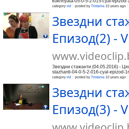
kukhnyata-05-0-5-2-015-cyal-epizod-
0-5-2-015-cyal-epizod-2 Част 3:http
category
vid
posted by
Tristania
10 years ago
Звездни стаж
Епизод(2) - V
www.videoclip.
Звездни стажанти (04.05.2016) - Ця
stazhanti-04-0-5-2-016-cyal-epizod-1
2-016-cyal-epizod-2rnЧаст 3:http://w
category
vid
posted by
Tristania
10 years ago
Звездни стаж
Епизод(3) - V
www.videoclip.