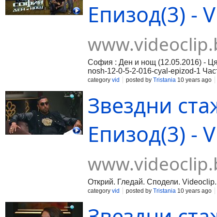
Епизод(3) - V
www.videoclip.
София : Ден и нощ (12.05.2016) - Ця
nosh-12-0-5-2-016-cyal-epizod-1 Част
016-cyal-epizod-2 Част 3:https://www
category
vid
posted by
Tristania
10 years ago
Звездни стаж
Епизод(3) - V
www.videoclip.
Открий. Гледай. Сподели. Videoclip
category
vid
posted by
Tristania
10 years ago
Звездни стаж