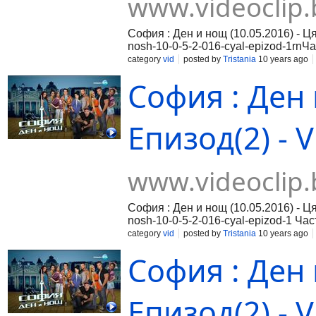
www.videoclip.
София : Ден и нощ (10.05.2016) - Ця
nosh-10-0-5-2-016-cyal-epizod-1rnЧас
016-cyal-epizod-2rnЧаст 3:https://ww
category
vid
posted by
Tristania
10 years ago
София : Ден 
Епизод(2) - V
www.videoclip.
София : Ден и нощ (10.05.2016) - Ця
nosh-10-0-5-2-016-cyal-epizod-1 Част
016-cyal-epizod-2 Част 3:https://www
category
vid
posted by
Tristania
10 years ago
София : Ден 
Епизод(2) - V