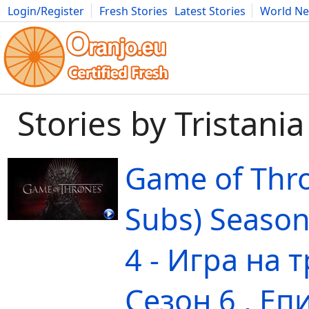
Login/Register
Fresh Stories
Latest Stories
World N
Movies
Anime
Music
Art
Cars
Advice
Science
Photog
Stories by Tristania
Game of Thr
Subs) Season
4 - Игра на 
Сезон 6 , Епи