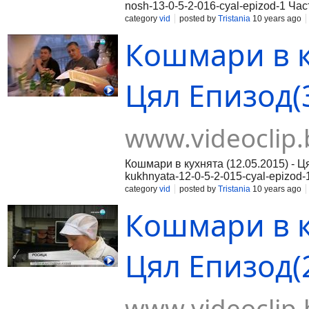
nosh-13-0-5-2-016-cyal-epizod-1 Част
016-cyal-epizod-2 Част 3:https://www
category
vid
posted by
Tristania
10 years ago
Кошмари в ку
Цял Епизод(3
www.videoclip.
Кошмари в кухнята (12.05.2015) - Ц
kukhnyata-12-0-5-2-015-cyal-epizod-
12-0-5-2-015-cyal-epizod-2rnЧаст 3:
category
vid
posted by
Tristania
10 years ago
Кошмари в ку
Цял Епизод(2
www.videoclip.