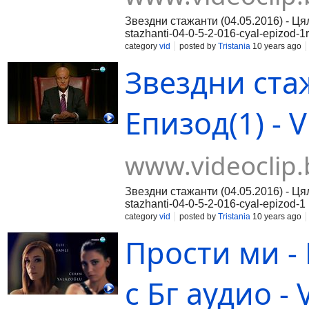
Звездни стажанти (04.05.2016) - Ця
stazhanti-04-0-5-2-016-cyal-epizod-1
2-016-cyal-epizod-2rnЧаст 3:http://w
category
vid
posted by
Tristania
10 years ago
Звездни стаж
Епизод(1) - V
www.videoclip.
Звездни стажанти (04.05.2016) - Цял
stazhanti-04-0-5-2-016-cyal-epizod-1
016-cyal-epizod-2 Част 3:http://www.
category
vid
posted by
Tristania
10 years ago
Прости ми - 
с Бг аудио - 