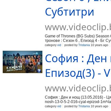
Субтитри
www.videoclip.
Game of Thrones (BG Subs) Season 6
тронове : Сезон 6 , Епизод 4 - Бг С
category
vid
posted by
Tristania
10 years ago
София : Ден 
Епизод(3) - V
www.videoclip.
София : Ден и нощ (13.05.2016) - Ця
nosh-13-0-5-2-016-cyal-epizod-1rnЧас
016-cyal-epizod-2rnЧаст 3:https://ww
category
vid
posted by
Tristania
10 years ago