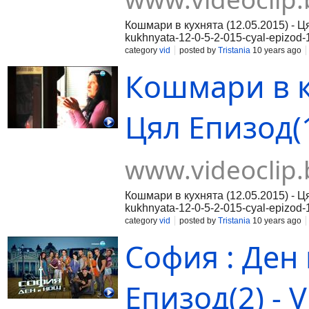
Кошмари в кухнята (12.05.2015) - Ц
kukhnyata-12-0-5-2-015-cyal-epizod-
12-0-5-2-015-cyal-epizod-2rnЧаст 3:
category
vid
posted by
Tristania
10 years ago
Кошмари в ку
Цял Епизод(1
www.videoclip.
Кошмари в кухнята (12.05.2015) - Ц
kukhnyata-12-0-5-2-015-cyal-epizod-
12-0-5-2-015-cyal-epizod-2rnЧаст 3:
category
vid
posted by
Tristania
10 years ago
София : Ден 
Епизод(2) - V