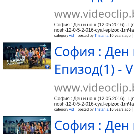
www.videoclip.
София : Ден и нощ (12.05.2016) - Ця
nosh-12-0-5-2-016-cyal-epizod-1rnЧас
016-cyal-epizod-2rnЧаст 3:https://ww
category
vid
posted by
Tristania
10 years ago
София : Ден 
Епизод(1) - V
www.videoclip.
София : Ден и нощ (12.05.2016) - Ця
nosh-12-0-5-2-016-cyal-epizod-1rnЧас
016-cyal-epizod-2rnЧаст 3:https://ww
category
vid
posted by
Tristania
10 years ago
София : Ден 