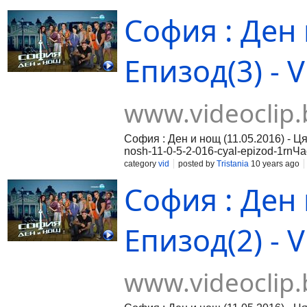
София : Ден 
Епизод(3) - V
www.videoclip.
София : Ден и нощ (11.05.2016) - Ця
nosh-11-0-5-2-016-cyal-epizod-1rnЧас
016-cyal-epizod-2rnЧаст 3:https://ww
category
vid
posted by
Tristania
10 years ago
София : Ден 
Епизод(2) - V
www.videoclip.