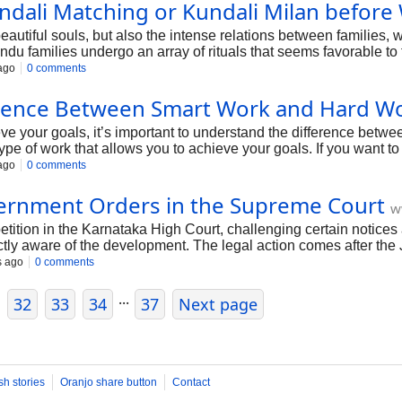
undali Matching or Kundali Milan befor
autiful souls, but also the intense relations between families, whi
ndu families undergo an array of rituals that seems favorable to 
s major mishaps between the married couples later but also dest
ago
0 comments
urmoil.
rence Between Smart Work and Hard W
eve your goals, it’s important to understand the difference betw
type of work that allows you to achieve your goals. If you want 
 goals.
ago
0 comments
vernment Orders in the Supreme Court
w
 petition in the Karnataka High Court, challenging certain notic
tly aware of the development. The legal action comes after the 
inistry of electronics and information technology expired (MeitY
s ago
0 comments
...
32
33
34
37
Next page
sh stories
Oranjo share button
Contact