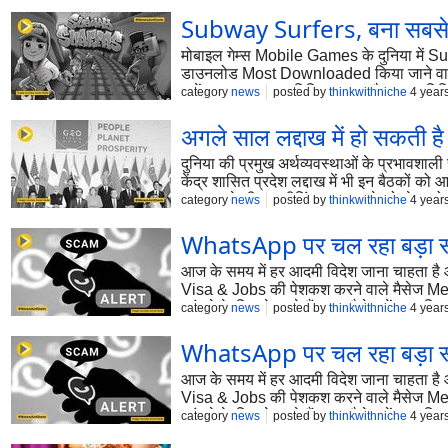
Subway Surfers, बना सबसे ज्
मोबाइल गेम्स Mobile Games के दुनिया में S
डाउनलोड Most Downloaded किया जाने वाला गे
इन्हें क्रमश: 147.2 मिलियन बार और 87.7 मि
category
news
posted by
thinkwithniche
4 year
अगले साल लद्दाख में हो सकती ह
दुनिया की प्रमुख अर्थव्यवस्थाओं के प्रभाव
केंद्र शासित प्रदेश लद्दाख में भी इन बैठकों
China ने जी-20 मीटिंग कराए जाने को लेकर ऐतरा
category
news
posted by
thinkwithniche
4 year
अंतरराष्ट्रीय शिखर सम्मेलन होगा।
WhatsApp पर चल रहा बड़ा स्क
आज के समय में हर आदमी विदेश जाना चाहता है
Visa & Jobs की पेशकश करने वाले मैसेज Messa
पहुंचने के लिए भेज रहे हैं। इस मैसेज में दा
category
news
posted by
thinkwithniche
4 year
WhatsApp पर चल रहा बड़ा स्क
आज के समय में हर आदमी विदेश जाना चाहता है
Visa & Jobs की पेशकश करने वाले मैसेज Messa
पहुंचने के लिए भेज रहे हैं। इस मैसेज में दा
category
news
posted by
thinkwithniche
4 year