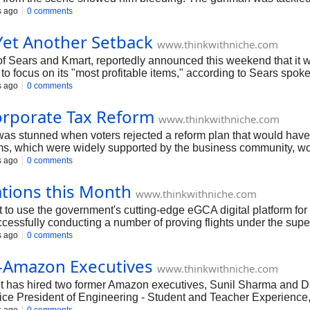
s ago
0 comments
Yet Another Setback
www.thinkwithniche.com
f Sears and Kmart, reportedly announced this weekend that it 
n to focus on its "most profitable items," according to Sears sp
s ago
0 comments
Corporate Tax Reform
www.thinkwithniche.com
was stunned when voters rejected a reform plan that would have 
rms, which were widely supported by the business community, wou
ns to establish themselves in Switzerland.
s ago
0 comments
ations this Month
www.thinkwithniche.com
first to use the government's cutting-edge eGCA digital platform 
cessfully conducting a number of proving flights under the superv
s ago
0 comments
x-Amazon Executives
www.thinkwithniche.com
 has hired two former Amazon executives, Sunil Sharma and Da
ce President of Engineering - Student and Teacher Experience
and Devices.