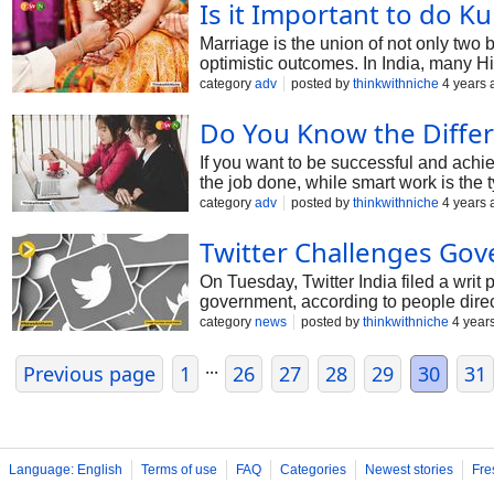
Is it Important to do K
Marriage is the union of not only two be
optimistic outcomes. In India, many Hi
marriages. Hence, this not only cause
category
adv
posted by
thinkwithniche
4 years 
why marriages tend to take a road of t
Do You Know the Diffe
If you want to be successful and achi
the job done, while smart work is the 
sure you choose the right one for your
category
adv
posted by
thinkwithniche
4 years 
Twitter Challenges Go
On Tuesday, Twitter India filed a writ
government, according to people direc
comply with directives issued by the m
category
news
posted by
thinkwithniche
4 year
...
Previous page
1
26
27
28
29
30
31
Language: English
Terms of use
FAQ
Categories
Newest stories
Fre