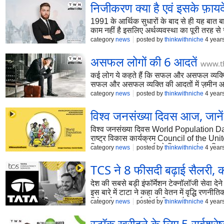
निजीकरण क्या है एवं इसके फ़ायदे
1991 के आर्थिक सुधारों के बाद से ही यह बात बा
काम नहीं है इसलिए अर्थव्यवस्था का पूरी तरह से
category
news
posted by
thinkwithniche
4 year
असफल लोगों की 6 आदतें
www.th
कई लोग ये कहते हैं कि सफल और असफल व्यक्ति 
सफल और असफल व्यक्ति की आदतों में ज़मीन आ
category
news
posted by
thinkwithniche
4 year
विश्व जनसंख्या दिवस आज, जानें
विश्व जनसंख्या दिवस World Population Day ह
राष्ट्र विकास कार्यक्रम Council of the Un
लिए हर साल 11 जुलाई को विश्व जनसंख्या दि
category
news
posted by
thinkwithniche
4 year
TCS ने 8 फीसदी बढ़ाई सैलरी, कर्
देश की सबसे बड़ी इंफॉर्मेशन टेक्नॉलॉजी सेवा
इस बारे में टाटा ने कहा की वेतन में वृद्धि
निवेश से उनका वर्कफोर्स भी बढ़ा है।
category
news
posted by
thinkwithniche
4 year
स्टॉक खरीदने के लिए 5 सर्वश्रेष्