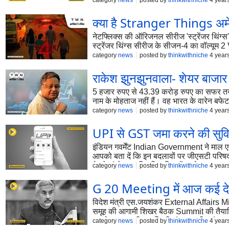
category
news
posted by
thinkwithniche
4 year
क्‍या है Stranger Things अमे
नेटफ्ल‍िक्‍स की ऑरिजनल सीरीज 'स्‍ट्रेंजर थ
स्‍ट्रेंजर थ‍िंग्‍स सीरीज के सीजन-4 का वॉ
category
news
posted by
thinkwithniche
4 year
राकेश झुनझुनवाला- शेयर बाजार
5 हजार रुपए से 43.39 करोड़ रुपए का सफर तय
नाम के मोहताज नहीं हैं। वह भारत के वारेन बफे
category
news
posted by
thinkwithniche
4 year
UPI से GST जमा करने की सुविध
इंडियन गवर्मेंट Indian Government ने माल ए
आपको बता दें कि इन बदलावों पर जीएसटी परिषद
ने जो संशोधन अधिसूचित किए हैं उनके अनुसा
category
news
posted by
thinkwithniche
4 year
गई है।
G 20 Meeting में आज कई देशों 
विदेश मंत्री एस.जयशंकर External Affairs Min
समूह की आगामी शिखर बैठक Summit की तैयारियो
युद्ध के बाद पहली बार किसी अंतरराष्ट्रीय मंच प
category
news
posted by
thinkwithniche
4 year