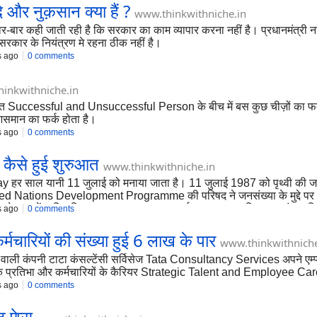
 और नुक़सान क्या हैं ?
www.thinkwithniche.in
र-बार कही जाती रही है कि सरकार का काम व्यापार करना नहीं है। प्रधानमंत्री नरे
 सरकार के नियंत्रण मे रहना ठीक नहीं है।
s ago
0 comments
inkwithniche.in
Successful and Unsuccessful Person के बीच में बस कुछ चीज़ों का फर्क होता
समान का फर्क होता है।
s ago
0 comments
 कैसे हुई शुरुआत
www.thinkwithniche.in
र साल यानी 11 जुलाई को मनाया जाता है। 11 जुलाई 1987 को पृथ्वी की जनसंख
ited Nations Development Programme की परिषद ने जनसंख्या के मुद्दे पर अ
वस के रूप में नामित किया था। इस तरह 11 जुलाई 1990 पहला विश्व जनसंख्य
s ago
0 comments
मचारियों की संख्या हुई 6 लाख के पार
www.thinkwithniche
 देने वाली कंपनी टाटा कंसल्टेंसी सर्विसेज Tata Consultancy Services अपने
 रणनीतिक प्रतिभा और कर्मचारियों के कैरियर Strategic Talent and Employee 
s ago
0 comments
ठ ऐप्स