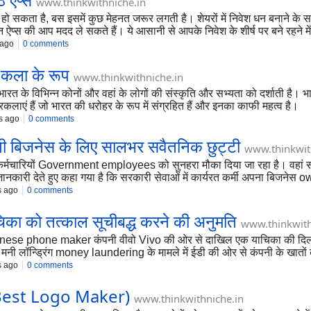
www.thinkwithniche.in
ो सकता है, बस इसमें कुछ मेहनत जरूर लगती है। शेयरों में निवेश धन बनाने के सर्वोत
इन ऐप्स की आप मदद ले सकते हैं। ये आसानी से आपके निवेश के शीर्ष पर बने रहने म
 ago
0 comments
े कला के ‌रूप
www.thinkwithniche.in
े विभिन्न कोनों और वहां के लोगों की संस्कृति और सभ्यता को दर्शाती है। भारती
्रकलाएं हैं जो भारत की धरोहर के रूप में संग्रहित हैं और इनका काफी महत्व है।
s ago
0 comments
मिलेगी बिजनेस के लिए सालभर सवैतनिक छुट्टी
www.thinkwit
र्मचारियों Government employees को सुनहरा मौका दिया जा रहा है। वहां सर
ानकारी देते हुए कहा गया है कि सरकारी सेवाओं में कार्यरत कर्मी अपना बिजने
s ago
0 comments
याचिका को तत्काल सूचीबद्ध करने की अनुमति
www.thinkwith
inese phone maker कंपनी वीवो Vivo की ओर से दाखिल एक याचिका की दिल्ली 
ंपनी ने मनी लॉन्ड्रिंग money laundering के मामले में ईडी की ओर से कंपनी क
s ago
0 comments
स (Best Logo Maker)
www.thinkwithniche.in