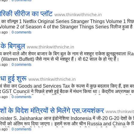
s ago
0 comments
रिकी सीरीज का प्‍लॉट
www.thinkwithniche.in
‍िंग्‍स' का वॉल्यूम 1 Netflix Original Series Stranger Things Volume 1 प
ल्यूम 2 Volume 2 of Season 4 of the Stranger Things Series रिलीज हुआ है
s ago
0 comments
 के बिगबुल
www.thinkwithniche.in
 करने वाले और शेयर बाजार के बिग बुल के नाम से मशहूर राकेश झुनझुनवाल
ट (Warren Buffett) जैसे नाम से भी मशहूर हैं। वो 62 साल के हो गए हैं।
s ago
0 comments
ा हुई शुरू
www.thinkwithniche.in
वं सेवा कर Goods and Services Tax के रूल्स में कुछ बदलाव किए हैं, इस ब
 GST Council ने पिछले हफ्ते हुई बैठक में मंथन किया था। केंद्रीय अप्रत्य
र व्यवसायों को आईएमपीएस और यूपीआई IMPS and UPI जैसी भुगतान प्रणाली क
s ago
0 comments
के विदेश मंत्रियों से मिलेंगे एस.जयशंकर
www.thinkwit
ister S. Jaishankar आज इंडोनेशिया Indonesia में जी-20 G-20 देशों के विदेश
ं को अंतिम रूप दिया जाएगा। इसमें रूस और चीन Russia and China के विदेश म
र अमेरिका व पश्चिमी देशों के साथ ही चीन व रूस के विदेश मंत्री भी शामिल होंगे।
s ago
0 comments