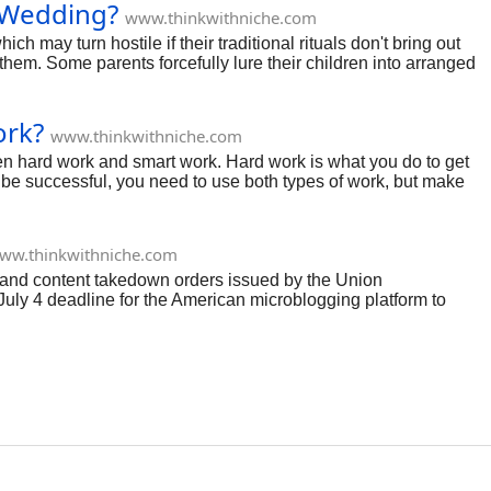
e Wedding?
www.thinkwithniche.com
ch may turn hostile if their traditional rituals don't bring out
them. Some parents forcefully lure their children into arranged
roys the lives of their children. There are so many reasons
ork?
www.thinkwithniche.com
een hard work and smart work. Hard work is what you do to get
to be successful, you need to use both types of work, but make
ww.thinkwithniche.com
es and content takedown orders issued by the Union
July 4 deadline for the American microblogging platform to
).