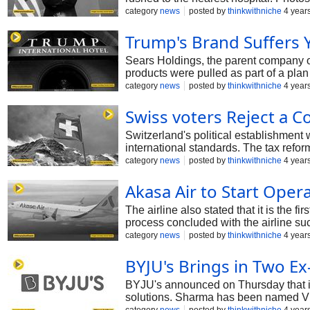
suspect is now in police custody.
category
news
posted by
thinkwithniche
4 year
Trump's Brand Suffers 
Sears Holdings, the parent company o
products were pulled as part of a pla
category
news
posted by
thinkwithniche
4 year
Swiss voters Reject a 
Switzerland's political establishment 
international standards. The tax refo
enticed many multinational corporatio
category
news
posted by
thinkwithniche
4 year
Akasa Air to Start Oper
The airline also stated that it is the 
process concluded with the airline suc
category
news
posted by
thinkwithniche
4 year
BYJU's Brings in Two E
BYJU's announced on Thursday that it
solutions. Sharma has been named Vi
Engineering - BYJU's Tuition Centre 