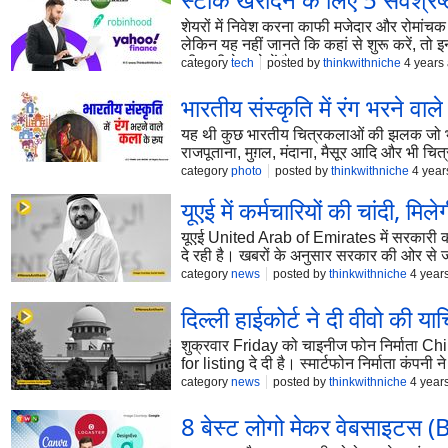
शेयरों में निवेश करना काफी मजेदार और रोमांचक ह
लेकिन यह नहीं जानते कि कहां से शुरू करें, तो 
की सूची के बारे में है।
category
tech
posted by
thinkwithniche
4 years
भारतीय संस्कृति में रंग भरने वाल
यह थी कुछ भारतीय चित्रकलाओं की झलक जो भारत क
राजपूताना, मुग़ल, मंदाना, मैसूर आदि और भी चित
category
photo
posted by
thinkwithniche
4 year
यूएई में कर्मचारियों की चांदी, 
यूएई United Arab of Emirates में सरकारी क
दे रही है। खबरों के अनुसार सरकार की ओर से ज
category
news
posted by
thinkwithniche
4 year
दिल्ली हाईकोर्ट ने दी वीवो की 
शुक्रवार Friday को चाइनीज फोन निर्माता Ch
for listing दे दी है। स्मार्टफोन निर्माता क
category
news
posted by
thinkwithniche
4 year
8 बेस्ट लोगो मेकर वेबसाइट