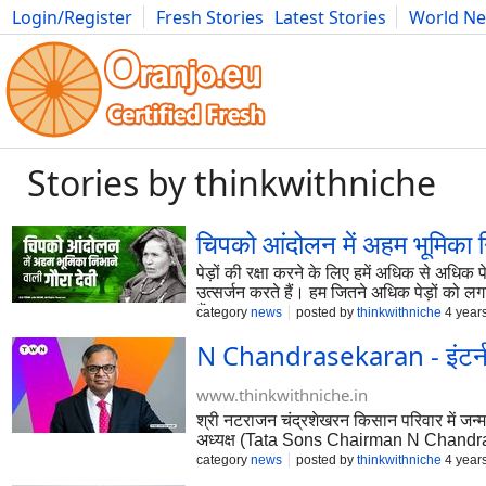
Login/Register
Fresh Stories
Latest Stories
World N
Photography
Comics
Bulgaria
Fitness
Food
Literature
Stories by thinkwithniche
चिपको आंदोलन में अहम भूमिका नि
पेड़ों की रक्षा करने के लिए हमें अधिक से अधि
उत्सर्जन करते हैं। हम जितने अधिक पेड़ों को लगा
हैं।
category
news
posted by
thinkwithniche
4 year
N Chandrasekaran - इंटर्न
www.thinkwithniche.in
श्री नटराजन चंद्रशेखरन किसान परिवार में जन्म 
अध्यक्ष (Tata Sons Chairman N Chandra
category
news
posted by
thinkwithniche
4 year