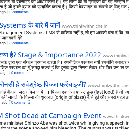
यवसाय या वेबसाइट की आधारशिला है। यह लोगों को या ग्राहकों को यह समझने में 
ै जो हमारे ब्रांड को प्रदर्शित करता है। किसी वेबसाइट या कंपनी के लिए एक अच
स आर्टिकल में हम आपको कुछ बेस्ट लोगो मेकर (best logo maker) वेबसाइट के बार
 ago
0 comments
ms के बारे में जानें
www.thinkwithniche.in
ng Management Systems, LMS से वाकिफ नहीं है, तो हम आपको बता दें कि, 
री जानकारी देंगे।
 ago
0 comments
्या है? Stage & Importance 2022
www.thinkwit
े द्वारा एक संगठन प्रयास करता है। रणनीतिक प्रबंधन नयी रणनीति बनाकर सीखन
 प्रबंधन को यूँ समझ सकते हैं कि इसके द्वारा निर्णय लेकर और फिर उन पर कार्
कार्यों की एक रूपरेखा है जो एक प्रभावी रणनीति का विकास करता है।
s ago
0 comments
नसी है सर्वश्रेष्ठ पिज्जा फ्रेंचाइजी?
www.thinkwithniche.
ोई दीवाना ज़रूर मिल जायेगा। पिज़्ज़ा एक ऐसा फ़ास्ट फ़ूड (fast food) है जो ज्याद
े नहीं जानते कि पिज़्ज़ा की शुरुआत (origin of pizza) कैसे हुई और सबसे पह
 हुई (पिज़्ज़ा का इतिहास) और ये भी जानेंगे कि कौनसे हैं सबसे बेस्ट पिज़्ज़ा फ्र
s ago
0 comments
PM Shot Dead at Campaign Event
www.thinkwi
ime minister Shinzo Abe was shot twice while giving a speech i
os from the scene showed him bleeding. The gunman was tackled 