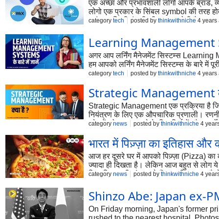
एक अच्छा और प्रभावशाली लोगो आपके ब्रांड, व्
लोगो एक प्रकार के सिंबल symbol की तरह होता ह
ब्रांड या किसी कंपनी की पहचान होती है। आज इ
category
tech
posted by
thinkwithniche
4 years
Learning Management Syste
अगर आप लर्निंग मैनेजमेंट सिस्टम्स Learni
हम आपको लर्निंग मैनेजमेंट सिस्टम्स के बारे में पू
category
tech
posted by
thinkwithniche
4 years
Strategic Management क
Strategic Management एक प्रक्रिया है जिसक
नियंत्रण के लिए एक औपचारिक प्रणाली। रणनीतिक
उद्देश्यों को प्राप्त करने के लिए निर्णयों और 
category
news
posted by
thinkwithniche
4 year
भारत में पिज़्ज़ा का इतिहास और कौ
आज हर दूसरे घर में आपको पिज़्ज़ा (Pizza) का क
ज्यादा ही दिखता है। लेकिन आज बहुत से लोग य
जिस पिज़्ज़ा की मांग करते हैं, उसकी शुरुआत कैसे
category
news
posted by
thinkwithniche
4 year
Shinzo Abe: Japan ex-
On Friday morning, Japan's former pr
rushed to the nearest hospital. Phot