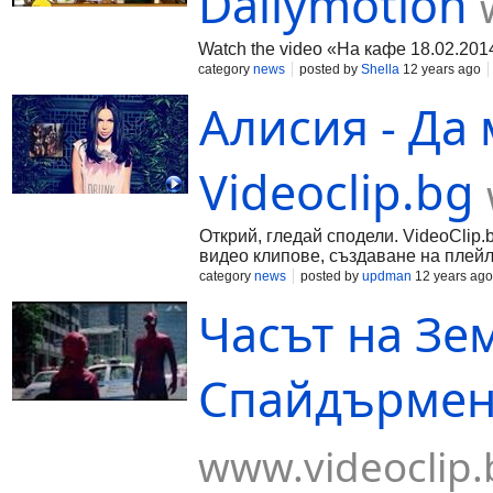
Dailymotion
Watch the video «На кафе 18.02.201
category
news
posted by
Shella
12 years ago
Алисия - Да 
Videoclip.bg
Открий, гледай сподели. VideoClip.
видео клипове, създаване на плейл
category
news
posted by
updman
12 years ago
Часът на Зем
Спайдърмен В
www.videoclip.