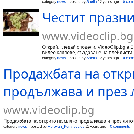
category
news
posted by
Shella
12 years ago
0 com
Честит празни
www.videoclip.bg
Открий, гледай сподели. VideoClip.bg е 
видео клипове, създаване на плейлисти 
category
news
posted by
Shella
12 years ago
0 com
Продажбата на откр
продължава и през л
www.videoclip.bg
Продажбата на открито на мляко продължава и през лято
category
news
posted by
Morovan_Kontribucius
11 years ago
0 comments