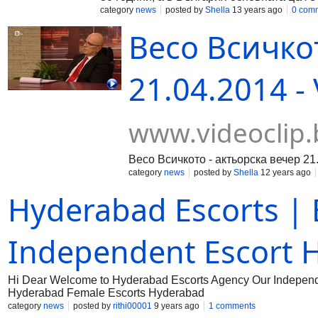
category
news
posted by
Shella
13 years ago
0 com
Весо Всичко
21.04.2014 - 
www.videoclip.
Весо Всичкото - актьорска вечер 21
category
news
posted by
Shella
12 years ago
Hyderabad Escorts | 
Independent Escort 
Hi Dear Welcome to Hyderabad Escorts Agency Our Independent
Hyderabad Female Escorts Hyderabad
category
news
posted by
rithi00001
9 years ago
1 comments