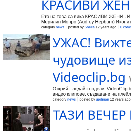
КРАСИВИ ЖЕН
Ето на това са вика КРАСИВИ ЖЕНИ.. И О
Мерилин Монро (Audrey Hepburn) Иконите
целувки. Вярвам, че мога да бъда силна
category
news
posted by
Shella
12 years ago
0 com
най-красивите момичета. Вярвам в утре, 
УЖАС! Вижте
чудовище из
Videoclip.bg
Открий, гледай сподели. VideoClip.
видео клипове, създаване на плейл
category
news
posted by
updman
12 years ago
ТАЗИ ВЕЧЕР