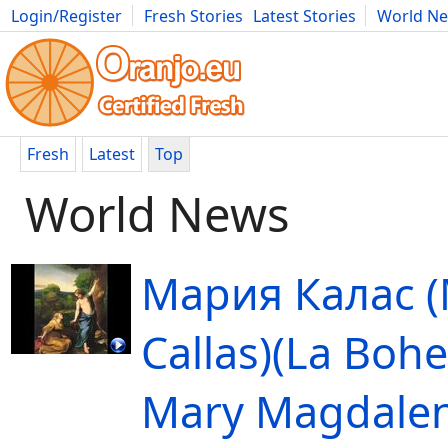
Login/Register
Fresh Stories
Latest Stories
World N
Movies
Anime
Music
Art
Cars
Advice
Science
Photog
Fresh
Latest
Top
World News
Мария Калас (
Callas)(La Bohe
Mary Magdale