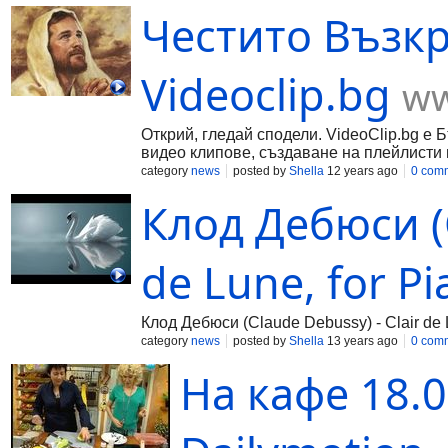
Честито Възкр
Videoclip.bg
ww
Открий, гледай сподели. VideoClip.bg е 
видео клипове, създаване на плейлисти 
category
news
posted by
Shella
12 years ago
0 com
Клод Дебюси (C
de Lune, for P
Клод Дебюси (Claude Debussy) - Clair de 
category
news
posted by
Shella
13 years ago
0 com
На кафе 18.0