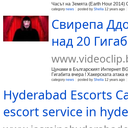
Часът на Земята (Earth Hour 2014)
category
news
posted by
Shella
12 years ago
Свирепа Ддо
над 20 Гигаб
www.videoclip.
Цунами в Българският Интернет BG
Гигабита вчера ! Хакерската атака
изработине за това БОТОВЕ! Здраве
category
news
posted by
Shella
12 years ago
САЙТА спря да работи. Снощи беше
Hyderabad Escorts Ca
капацитет на 20 gbps. За около 20-
атаката. В момента а и от снощи (сле
http://www.repatagold.com/viewtopi
escort service in hyd