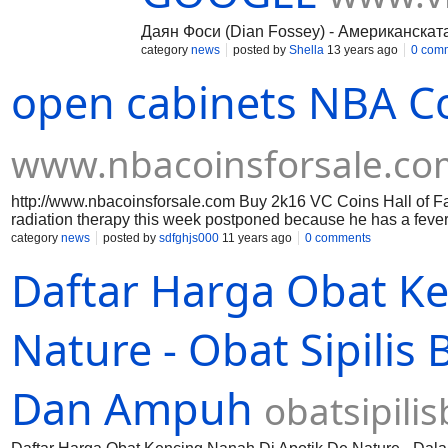
Даян Фоси (Dian Fossey) - Американска
category
news
posted by
Shella
13 years ago
0 com
open cabinets NBA C
www.nbacoinsforsale.co
http://www.nbacoinsforsale.com Buy 2k16 VC Coins Hall of Fam
radiation therapy this week postponed because he has a fever
other such issues.. "'It's a little bit of trouble to get a gun p
category
news
posted by
sdfghjs000
11 years ago
0 comments
like? Try to visualize the sound of his voice. Oil IPOs posted n
Daftar Harga Obat Ke
everybody involved he admitted.. 14 2013 expressed some su
cabinets NBA Coins and drawers. That honour should go to a 7
ever imagined.. After the timer is up take a 10 minute rest.
Head Coach Jeff Fisher said that Sam was notified of his rel
Nature - Obat Sipilis
Dan Ampuh
obatsipil