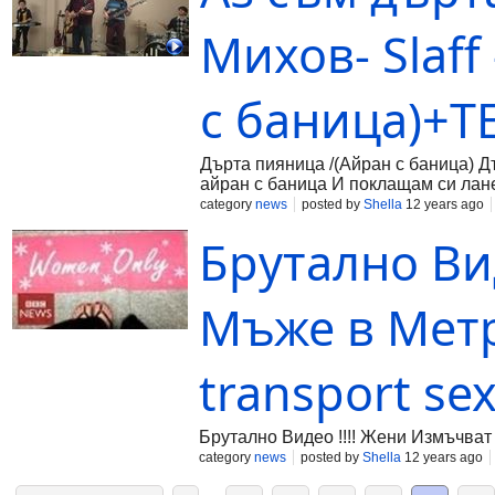
Михов- Slaff
с баница)+T
Дърта пияница /(Айран с баница) Д
айран с баница И поклащам си лане
граница И в балкана с раница. Без к
category
news
posted by
Shella
12 years ago
на старата ми баба от сухия суджук
Брутално Ви
чудния внук! Куплет2: А после стан
апартамент. Започнах да бачкам, жив
мен!
Мъже в Метр
transport sexi
Брутално Видео !!!! Жени Измъчват М
category
news
posted by
Shella
12 years ago