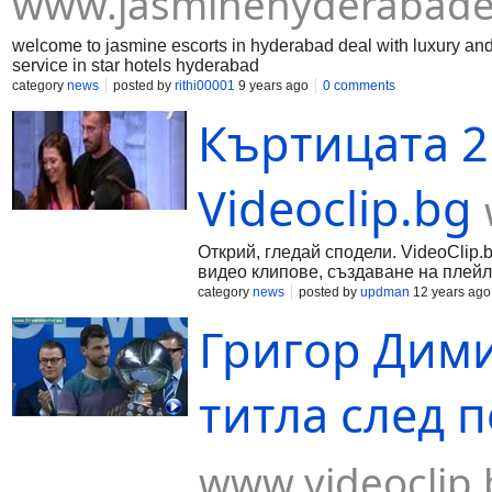
www.jasminehyderabade
welcome to jasmine escorts in hyderabad deal with luxury and 
service in star hotels hyderabad
category
news
posted by
rithi00001
9 years ago
0 comments
Къртицата 2 /
Videoclip.bg
Открий, гледай сподели. VideoClip.
видео клипове, създаване на плейл
category
news
posted by
updman
12 years ago
Григор Дим
титла след 
www.videoclip.