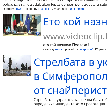
Daftar Harga Obat Kencing Nanah Di Apotik De Nature - Dalam
bebas pasti anda tidak akan lepas dengan penyakit yang satu 
jenis penyakit yang menyerang jenis kelamin. Penyakit ini dia
category
news
posted by
obatsipilis
7 years ago
0 comments
singa ini adalahsalah satu penyakit yang dapat meramabat dan
Eто кой назн
yang lumayan berbahaya. Konsultasi dan pemesanan obat 0
www.videoclip.
ето кой назначи Пеевски !
category
news
posted by
maxpower1
12 years
Стрелбата в у
в Симферопол
от снайперист
Стрелбата в украинската военна база в
определиха инцидента като провокация. В