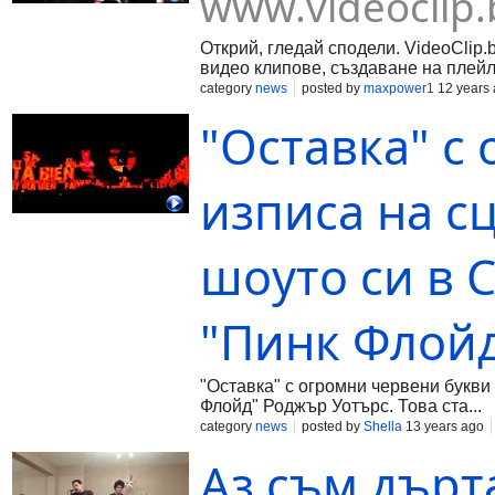
www.videoclip.
Открий, гледай сподели. VideoClip.
видео клипове, създаване на плейл
category
news
posted by
maxpower1
12 years
"Оставка" с
изписа на с
шоуто си в 
"Пинк Флойд
"Оставка" с огромни червени букви
Флойд" Роджър Уотърс. Това ста...
category
news
posted by
Shella
13 years ago
Аз съм дърт