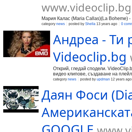
www.videoclip.bg
Мария Калас (Maria Callas)(La Boheme) -
category
news
posted by
Shella
13 years ago
0 com
Андреа - Ти 
Videoclip.bg
Открий, гледай сподели. VideoClip.
видео клипове, създаване на плейл
category
news
posted by
updman
12 years ago
Даян Фоси (Dia
Американската
GOOGLE
www.vi