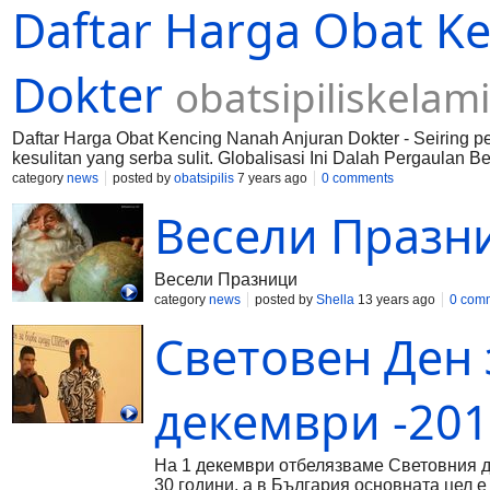
Daftar Harga Obat K
Dokter
obatsipiliskelam
Daftar Harga Obat Kencing Nanah Anjuran Dokter - Seiring 
kesulitan yang serba sulit. Globalisasi Ini Dalah Pergaulan
lembab sosial ataupu dalam tubuh kita. Salah satu penyebab p
category
news
posted by
obatsipilis
7 years ago
0 comments
yang dikeluarkan dari penyakit kencing nanah sebagai penyak
Весели Празни
jenis penyakit yang menyerang jenis kelamin. Penyakit ini dia
singa atau kencing nanah ini adalahsalah satu penyakit yang 
bakteri yang cukup berisiko menyerang perangkat kelamin. P
samping itu, penyebab berbeda dari penyakit ini menyebabka
Весели Празници
category
news
posted by
Shella
13 years ago
0 com
Световен Ден 
декември -201
На 1 декември отбелязваме Световния 
30 години, а в България основната цел е 