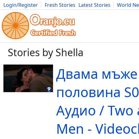
Login/Register
Fresh Stories
Latest Stories
World N
Movies
Anime
Music
Art
Cars
Advice
Science
Photog
Stories by Shella
Двама мъже
половина S0
Аудио / Two 
Men - Videoc