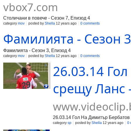
vbox7.com
Столичани в повече - Сезон 7, Епизод 4
category
mov
posted by
Shella
12 years ago
0 comments
Фамилията - Сезон 3
Фамилията - Сезон 3, Епизод 4
category
mov
posted by
Shella
12 years ago
0 comments
26.03.14 Го
срещу Ланс -
www.videoclip.
26.03.14 Гол На Димитър Бербатов
category
sp
posted by
Shella
12 years ago
0