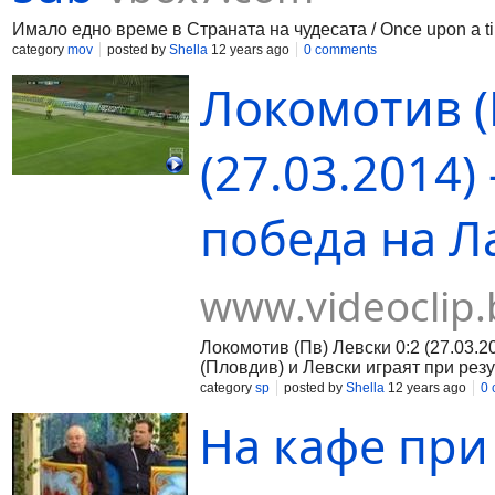
Имало едно време в Страната на чудесата / Once upon a t
category
mov
posted by
Shella
12 years ago
0 comments
Локомотив (
(27.03.2014)
победа на Ла
www.videoclip.
Локомотив (Пв) Левски 0:2 (27.03.
(Пловдив) и Левски играят при резул
category
sp
posted by
Shella
12 years ago
0
На кафе при 