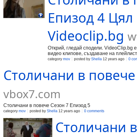
Епизод 4 Цял
Videoclip.bg
w
Открий, гледай сподели. VideoClip.bg 
видео клипове, създаване на плейлист
category
mov
posted by
Shella
12 years ago
0 co
Столичани в повече 
vbox7.com
Столичани в повече Сезон 7 Епизод 5
category
mov
posted by
Shella
12 years ago
0 comments
Столичани в