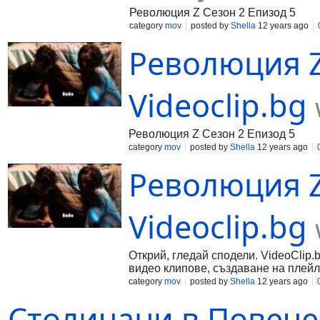
Революция Z Сезон 2 Епизод 5
category
mov
posted by
Shella
12 years ago
Революция Z
Videoclip.bg
Революция Z Сезон 2 Епизод 5
category
mov
posted by
Shella
12 years ago
Революция Z
Videoclip.bg
Открий, гледай сподели. VideoClip.
видео клипове, създаване на плейл
category
mov
posted by
Shella
12 years ago
Столичани в Повече 