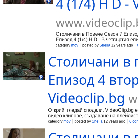
4 (1/4) H D -
www.videoclip.
Столичани в Повече Сезон 7 Епизод
Епизод 4 (1/4) H D - В четвъртия еп
страсти ще бушуват в затвора. Сле
category
mov
posted by
Shella
12 years ago
директора, то сега той ще трябва д
Столичани в п
на другите затворници. По време н
не е Константин, което ще провоки
своето отмъщение директорът ще п
(Азис) и Силвия Роу. Рангел, заед
Епизод 4 втор
план за оправяне на имиджа и възв
Гълъбина ще заснемат клип, който 
нуждаещите се. Междувременно Е
Videoclip.bg
w
Открий, гледай сподели. VideoClip.bg 
видео клипове, създаване на плейлист
category
mov
posted by
Shella
12 years ago
0 co
Столичани в п