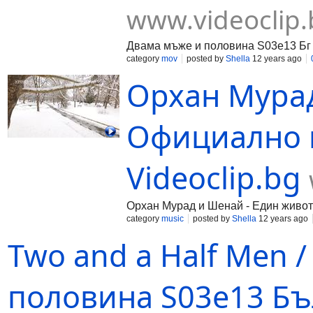
www.videoclip.
Двама мъже и половина S03e13 Бг А
category
mov
posted by
Shella
12 years ago
Орхан Мурад
Официално в
Videoclip.bg
Орхан Мурад и Шенай - Един живот
category
music
posted by
Shella
12 years ago
Two and a Half Men 
половина S03e13 Бъ