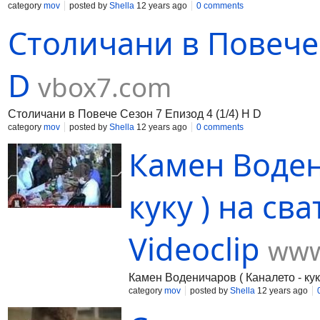
category
mov
posted by
Shella
12 years ago
0 comments
Столичани в Повече 
D
vbox7.com
Столичани в Повече Сезон 7 Епизод 4 (1/4) H D
category
mov
posted by
Shella
12 years ago
0 comments
Камен Воден
куку ) на св
Videoclip
www
Камен Воденичаров ( Каналето - кук
category
mov
posted by
Shella
12 years ago