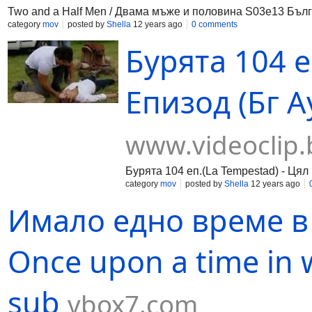
Two and a Half Men / Двама мъже и половина S03e13 Бъл
category
mov
posted by
Shella
12 years ago
0 comments
Бурята 104 е
Епизод (Бг Ау
www.videoclip.
Бурята 104 еп.(La Tempestad) - Цял
category
mov
posted by
Shella
12 years ago
Имало едно време в 
Once upon a time in
sub
vbox7.com